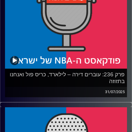
פרק 236: עוברים דירה – לילארד, כריס פול ואנחנו
בתזוזה
31/07/2025
פודקאסט האן.בי.איי עם ערן סורוקה, שרון דוידוביץ', משה
דוידוביץ' ועידן לוצקי, בשיתוף קול האוניברסיטה.
רבע 1: עושים NBA עושים את הצעד הבא
רבע 2: דיים טיים חוזר לפורטלנד, עם קצת דיליי