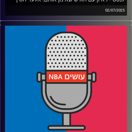
02/07/2025
פודקאסט האן.בי.איי עם ערן סורוקה, שרון דוידוביץ', משה
דוידוביץ' ועידן לוצקי, בשיתוף קול האוניברסיטה.
אורח: אלעד חסין
רבע 1: איך ישחקו, וכמה ישחקו, שני הנציגים שלנו בליגה
רבע 2: האם עומר מאייר הוא הבא בתור
רבע 3: איך ג׳רו הולידיי יעזור לפורטלנד ולדני אבדיה
רבע 4: הנאגטס משדרגים, הרוקטס צוברים, לבאקס יש ביצים
ומה לעזאזל הפליקנס עושים
קרדיט תמונות:
עידן לוצקי