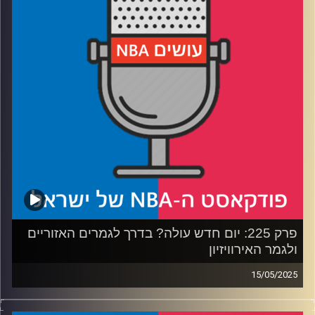
השלישי
רבע 3: הניקס והפייסרס בטעם של פעם – מי תשלוט בקצב
רבע 4: האם יש יותר מדי שוויון, והניחושים שלנו לגמרים
האזוריים
קרדיט תמונות:
עידן לוצקי
פרק 225: יום חדש עולה? בדרך לגמרים האזוריים
ולגמר האירוויזיון
15/05/2025
פודקאסט האן.בי.איי עם ערן סורוקה, שרון דוידוביץ', משה
דוידוביץ' ועידן לוצקי, בשיתוף קול האוניברסיטה.