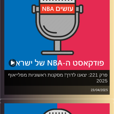
רבע 3: מפלוס-מינוס עד 29 מפרקים: מה אנליסט רואה
בסטטיסטיקה
רבע 4: מסר למי שמאשימ/ה את האנליסטים, ומסר למי
שלומד/ת הנדסת נתונים
ביום שישי – פרק חדש עם הדרמות של סיום הסיבוב הראשון
בפלייאוף 2025
קרדיט תמונות:
עידן לוצקי
פרק 221: יצאנו לדרך! מסקנות ראשוניות מפלייאוף
2025
23/04/2025
פודקאסט האן.בי.איי עם ערן סורוקה, שרון דוידוביץ', משה
דוידוביץ' ועידן לוצקי, בשיתוף קול האוניברסיטה.