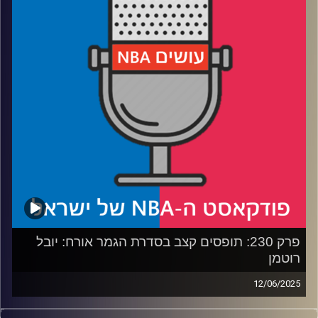
* איך הת'נדר יכולים להתאושש מהתבוסה ולהרים את עצמם
למשחק המכריע
* האם אורלנדו שילמה יותר מדי על דזמונד ביין
* תם עידן בלייקרס – מה משפחת באס עשתה לליגה, ומה
יעשה הבעלים החדש
* והאם דני וולף מטפס בסקרים
קרדיט תמונות:
עידן לוצקי
פרק 230: תופסים קצב בסדרת הגמר אורח: יובל
רוטמן
12/06/2025
פודקאסט האן.בי.איי עם ערן סורוקה, שרון דוידוביץ', משה