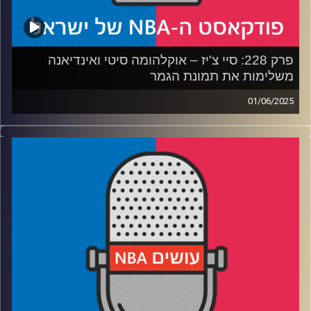
פרק 228: סיי צ'יז – אוקלהומה סיטי ואינדיאנה
משלימות את תמונת הגמר
01/06/2025
פודקאסט האן.בי.איי עם ערן סורוקה, שרון דוידוביץ', משה
דוידוביץ' ועידן לוצקי, בשיתוף קול האוניברסיטה.
רבע 1: הפייסרס עושים קאט לניו יורק
רבע 2: אוקלהומה סיטי מביסה את מינסוטה בסופת רעמים
רבע 3: לאן הוולבס והניקס הולכות מכאן (חוץ מקנקון)
רבע 4: שווקים קטנים עם מסר גדול, והניחוש שלנו לגמר
קרדיט תמונות:
עידן לוצקי