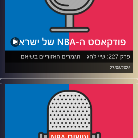
פרק 227: שיי לחג – הגמרים האזוריים בשיאם
27/05/2025
פודקאסט האן.בי.איי עם ערן סורוקה, שרון דוידוביץ', משה
דוידוביץ' ועידן לוצקי, בשיתוף קול האוניברסיטה.
רבע 1: הת'נדר והוולבס בקרב התקפות והגנות
רבע 2: אינדיאנה והניקס בקרב גניבות ויציאה מהקליפה
רבע 3: יש MVP חדש, עכשיו מתחיל הקרב על הנרטיב
רבע 4: יש אלוהים, והוא הולך לשבור לעצמו את ההילה?
קרדיט תמונות:
עידן לוצקי