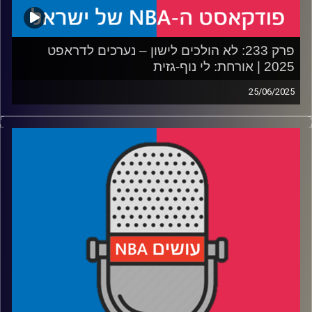
פרק 233: לא הולכים לישון – נערכים לדראפט
2025 | אורחת: לי נוף-גזית
25/06/2025
פודקאסט האן.בי.איי עם ערן סורוקה, שרון דוידוביץ', משה
דוידוביץ' ועידן לוצקי, בשיתוף קול האוניברסיטה.
רבע 1: איך דני וולף ובן שרף עלו (ולמה קצת ירדו) על הרדאר
רבע 2: קופר פלאג והטעמים בגולדה, הארפר וביילי – השמות
הגדולים של הדראפט
רבע 3: שלושה ביג מן ושלושה מובילי כדור ששווה לחכות להם
רבע 4: איך ה-NIL שינה את התמונה – והישראלים שיסתערו על
המכללות בעונה הבאה