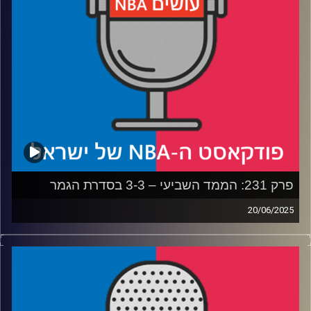
רבע 4: קווין דוראנט עובר ליוסטון – ומשאיר את פניקס
מבולבלת
קרדיט תמונות:
עידן לוצקי
פרק 231: הממד השביעי – 3-3 בסדרת הגמר
20/06/2025
פודקאסט האן.בי.איי עם ערן סורוקה, שרון דוידוביץ', משה
דוידוביץ' ועידן לוצקי, בשיתוף קול האוניברסיטה.
* איך הפייסרס גורמים לת'נדר להרגיש כמו כוחות הקרקע של
צבא איראן