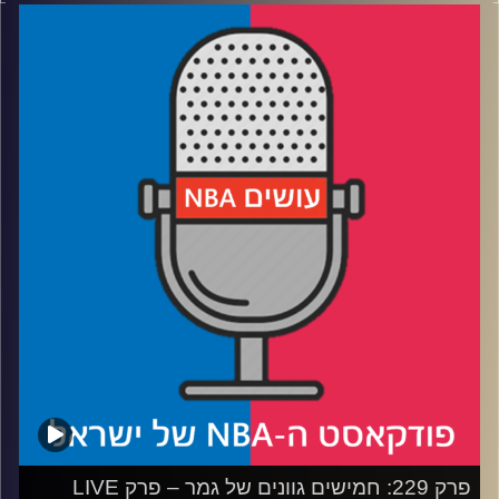
דוידוביץ' ועידן לוצקי, בשיתוף קול האוניברסיטה.
רבע 1: אינדיאנה משתלטת על הגמר – לא כמו שחשבנו
רבע 2: האם הת'נדר יכולים לצאת גם מהבור הזה
רבע 3: הניקס ודוראנט בתחרות קשה, מי עושה יותר פדיחות
רבע 4: השיבה לחיים של יובל רוטמן
קרדיט תמונות:
עידן לוצקי
פרק 229: חמישים גוונים של גמר – פרק LIVE