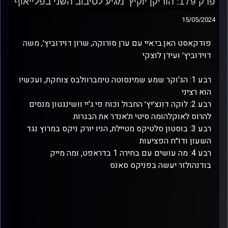
פרק 179: הוריקן יוקיץ' מגיע לסיבוב השני בפלייאוף
15/05/2024
פודקאסט האן.בי.איי עם ערן סורוקה, שרון דוידוביץ׳, משה
דוידוביץ׳ ועידן לוצקי
רבע 1: הג'וקר שמע שמינסוטה טימברוולבס צוחקת, ועכשיו
הוא רציני
רבע 2: לוקה דונצ׳יץ׳ החבול וכוח פי.ג'יי וושינגטון מנסים
להרוס לאוקלהומה סיטי ת׳אנדר את הבגרות
רבע 3: בוסטון סלטיקס מטיילת, הניו יורק ניקס במרוץ נגד
השעון ודו״ח הפציעות
‏רבע 4: מה עושים עם בחירה 1 בדראפט, ומה מייק
בודנהולזר יעשה בפניקס סאנס