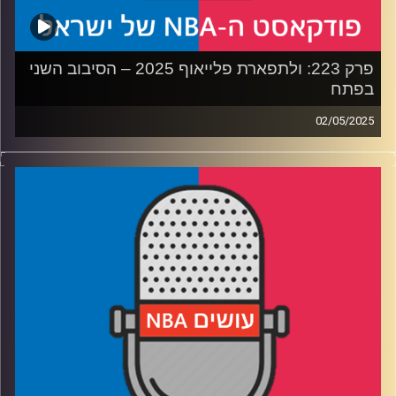
פרק 223: ולתפארת פלייאוף 2025 – הסיבוב השני
בפתח
02/05/2025
פודקאסט האן.בי.איי עם ערן סורוקה, שרון דוידוביץ', משה
דוידוביץ' ועידן לוצקי, בשיתוף קול האוניברסיטה.
רבע 1: החזק שורד בין דנבר לקליפרס, מי ישרוד את הקיץ
בממפיס
רבע 2: הווריורס והרוקטס במלחמת התשה, מינסוטה גדולה על
הלייקרס
רבע 3: בוסטון והניקס בראן אנד גן, דטרויט סובלת מפצעי
בגרות
רבע 4: קאבס ופייסרס בפיקוד העומק, יאניס מחפש מוצא