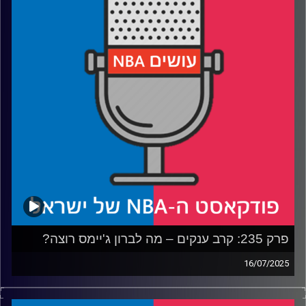
רבע 3: בקליפרס בונים את בית גיל הזהב, בלייקרס מחפשים
מציאות
רבע 4: מה לקחנו מליגת הקיץ, ומה לקחו בברוקלין
קרדיט תמונות:
עידן לוצקי
פרק 235: קרב ענקים – מה לברון ג'יימס רוצה?
16/07/2025
פודקאסט האן.בי.איי עם ערן סורוקה, שרון דוידוביץ', משה
דוידוביץ' ועידן לוצקי, בשיתוף קול האוניברסיטה.