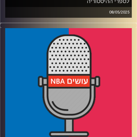
לספרי ההיסטוריה
08/05/2025
פודקאסט האן.בי.איי עם ערן סורוקה, שרון דוידוביץ', משה
דוידוביץ' ועידן לוצקי, בשיתוף קול האוניברסיטה.
רבע 1: הניו יורק ניקס עושים היסטוריה, בוסטון סלטיקס עושה
במכנסיים
רבע 2: אוקלהומה סיטי נותנת, דנבר נאגטס לוקחת. ראסל
ווסטברוק נותן, ארון גורדון לוקח
רבע3: טייריס האליברטון אנדרייטד, באדי הילד נכנס לתפקיד
חייו
רבע4: הפופ פורש
קרדיט תמונות:
עידן לוצקי