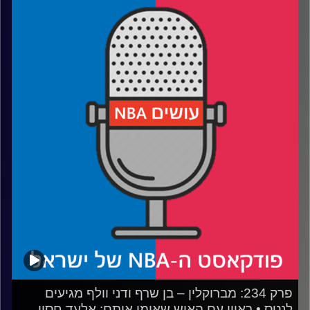
רבע 1: לברון מנסה להנות משני העולמות, הלייקרס נהנים קצת
פחות
רבע 2: התרשמות ראשונה משרף ו-וולף בנטס, האנסניטי
בפורטלנד
רבע 3: הת'נדר מסודרים, הנאגטס מתרחבים והרוקטס עושים
את הקפיצה
רבע 4: התחלנו עם הדירוג של בליצ'ר ומשם הכל רק הידרדר
קרדיט תמונות:
עידן לוצקי
פרק 234: מברוקלין – בן שרף ודני וולף מגיעים
לנטס • ראיון עם האיש שאימן אותם: אלעד חסין