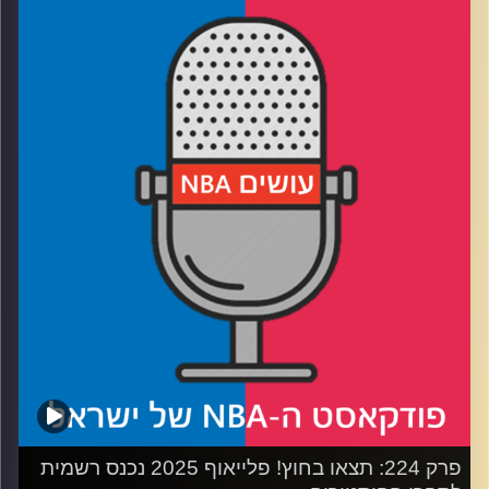
רבע 1: הת'נדר והנאגטס נאבקות על רסיסי אוויר
רבע 2: הניקס מגלים אופי, הסלטיקס בעונת מעבר
רבע 3: אנט מוצא שותף, אינדיאנה תופסת קצב
רבע 4: האם הדראפט מכור (לא), האם יאניס בדרך לטקסס
ולמה מייקל ג׳ורדן חוזר
קרדיט תמונות:
עידן לוצקי
פרק 224: תצאו בחוץ! פלייאוף 2025 נכנס רשמית