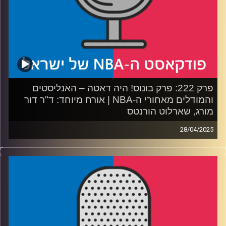
קרדיט תמונות:
עידן לוצקי
פרק 222: פרק בונוס! היה דאטה – האנליסטים
והמודלים מאחורי ה-NBA | אורח מיוחד: ד"ר דור
מורג, שארלוט הורנטס
28/04/2025
פודקאסט האן.בי.איי עם ערן סורוקה, שרון דוידוביץ', משה
דוידוביץ' ועידן לוצקי, בשיתוף קול האוניברסיטה.
רבע 1: המסע מצפון השרון לצפון קרוליינה, והקשר בין בית
השקעות לקבוצת כדורסל
רבע 2: איך מתכוננים לדראפט, ולמה דני וולף ובן שרף כל כך
מעוררים עניין