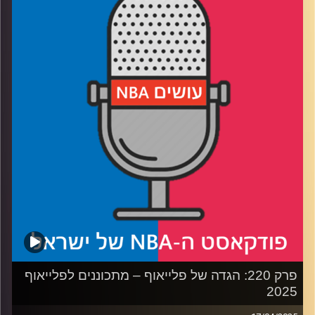
רבע1: לוס אנג׳לס ומינסוטה טימברוולבס בקרב חפירות
רבע2: הניסיון של גולדן סטייט מול יוסטון רוקטס
רבע3: להיות או לא להיות ראסל ווסטברוק
רבע4: דני אבדיה מדליק. גם משואה
קרדיט תמונות:
עידן לוצקי
פרק 220: הגדה של פלייאוף – מתכוננים לפלייאוף
2025