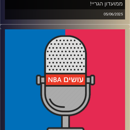
ממועדון הגריי!
05/06/2025
פודקאסט האן.בי.איי עם ערן סורוקה, שרון דוידוביץ', משה
דוידוביץ' ועידן לוצקי, בשיתוף קול האוניברסיטה.
רבע 1: איך אינדיאנה הגיעה עד הלום, ולמה ת'יבודו קיבל לום
רבע 2: איך אוק סיטי הגיעה עד הלום, והאם היא בפייסרס
תהלום
רבע 3: מדרגים את 5 סדרות הגמר הגדולות של המילניום
רבע 4: לאיזה וטרן הכי מגיעה אליפות ואיזה כוכב צעיר לא ייקח
כזו – שאלות הקהל
קרדיט תמונות:
עידן לוצקי