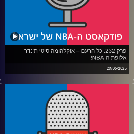
קרדיט תמונות:
עידן לוצקי
פרק 232: כל הרעם – אוקלהומה סיטי ת'נדר
אלופת ה-NBA!
23/06/2025
פודקאסט האן.בי.איי עם ערן סורוקה, שרון דוידוביץ', משה
דוידוביץ' ועידן לוצקי, בשיתוף קול האוניברסיטה.
רבע 1: איך הת'נדר בנו קבוצה אימתנית כל כך מהר – ולמה
הפכו אותם לנבלים
רבע 2: האם דווקא את אינדיאנה נזכור יותר מסדרת הגמר הזו?
רבע 3: מסתכלים קדימה: המזרח פתוח, הסגלים עמוקים והאם
נראה שושלת