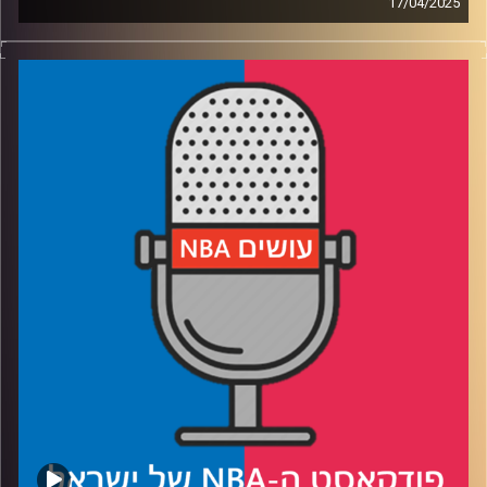
17/04/2025
פודקאסט האן.בי.איי עם ערן סורוקה, שרון דוידוביץ', משה
דוידוביץ' ועידן לוצקי, בשיתוף קול האוניברסיטה.
רבע 1: דנבר נאגטס עם רוח חדשה, לו בטוח שזה יספיק,
ולוקה דונצ׳יץ׳ שוב מול אנטוני אדווארדס
רבע 2: טילים מול לוחמים (ולהיפך), לאן הולכות פניקס סאנס
וסקרמנטו קינגס
רבע 3: קייד קנינגהאם עולה על הבמה, יאניס אנטטוקומפו
במסלול מירוצים
רבע 4: הבדלי סגנונות נפגשים בבוסטון, והניחושים שלנו עד
לגמר
קרדיט תמונות:
עידן לוצקי