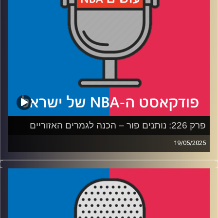
פרק 226: נותנים פור – הכנה לגמרים האזוריים
19/05/2025
פודקאסט האן.בי.איי עם ערן סורוקה, שרון דוידוביץ', משה
דוידוביץ' ועידן לוצקי, בשיתוף קול האוניברסיטה.
רבע 1: איך משחק 7 הפך לאנטי קליימקס, ומה דנבר צריכה
לעשות
רבע 2: שיי ואנט בקרב על מלכות המערב – ושאלת השחקן