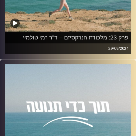
https://chat.whatsapp.com/Hljd0SDhfaqG6bdvrqVQrB
האזנה נעימה!
קרדיט תמונות:
AudioVersity
פרק 23: מלכודת הנרקסיזם – ד"ר רמי טולמץ
29/09/2024
בפרק היום נדבר על נרקיסיזם עם ד"ר רמי טולמץ.
רמי סיים את לימודי הדוקטורט באוניברסיטה העברית, וכיהן
כחבר סגל המחלקה לפסיכולוגיה באוניברסיטת בר-אילן. בשנת
2008-9 היה ראש המגמה הקלינית. כיום משמש כמרצה בבית
הספר לפסיכולוגיה באוניבסיטת רייכמן.בין תחומי הוראתו:
פסיכולוגיה אבנורמלית, טראומה והשלכותיה וכישורים
פסיכולוגים. עבודות המחקר ופרסומיו עוסקים באכפתיות,
אינטרסובייקטיביות וחוויית הזכאות בקשרים משמעותיים. לצד
העבודה האקדמית מטפל ד"ר טולמץ' בקליניקה בתל אביב
והוא בוגר תוכנית "הידברות" של המכון הפסיכואנליט.