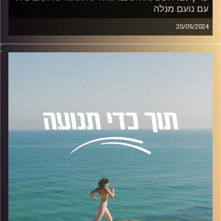
עם נועם מנלה
20/05/2024
פרק 19 עוסק בהשפעת הטכנולוגיה על התודעה האנושית, בו
אירחתי את נועם מנלה, חוקר תודעה דיגיטלית. מרצה
באוניברסיטת רייכמן, סופר בינלאומי בתחומי השחמט
והיצירתיות.
נושאי הפרק:
התמודדות עם שינויים בעקבות הטכנולוגיה, השפעות
הטכנולוגיה על עיצוב האמונות וההתנהגויות, אותנטיות, יצירתיות
ופסיכולוגיה בעידן הטכנולוגי.
להצטרפות לקבוצת הוואטספ שלנו "קהילת הפודקאסט- תוך
כדי תנועה", בה עולים תכנים רלוונטיים מהפרק, שאלות שלכם
ואתגרים למיניהם.
לחצו על
הלינק
קרדיט תמונות:
AudioVersity