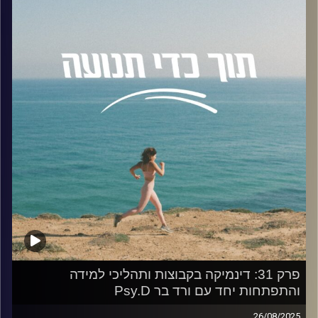
שלנו, ביחסים שלנו עם כאב, וביכולת לבחור להמשיך למרות
פגיעות במוח
הרצון לעצור.
האזנה נעימה,
לשם כך הזמנתי לשיחה את ד"ר אסף לב, אנתרופולוג וסוציולוג
מיקה
ספורט, חוקר מאמץ גופני וביצועים ספורטיביים. סגן דיקן
למחקר ומרצה בחוג לספורטתרפיה בפקולטה למקצועות
קרדיט תמונות:
AudioVersity
הבריאות, הקריה האקדמית אונו, ומרצה באוניברסיטת רייכמן.
בפרק בחנו את המושג "לימינליות", אותו מרחב של "בין לבין",
וניסינו להסביר את החוויה התודעתית שרצים רבים מכירים אך
לא תמיד יודעים לקרוא לה בשם.
נגענו גם בחיבור המורכב שבין עונג לכאב: למה עבור רצים
מסוימים הכאב הופך להוכחה ולמשמעות, בעוד שעבור אחרים
הוא רק מחסום שצריך לעבור? דיברנו על ההבדל שבין
מוטיבציה פנימית לחיצונית ועל הכוח של קבוצת הריצה לייצר
תחושת שייכות עמוקה, לפעמים אפילו בלי מילים.
לבסוף, בחנו את הריצה כמפגש עם עצמנו.
שאלנו מהי המתנה הגדולה ביותר שהריצה מעניקה לנו, ואיך היא
הופכת לכלי שמרחיב את החיים שלנו ולא רק כזה שמשפר את
פרק 31: דינמיקה בקבוצות ותהליכי למידה
הכושר הגופני.
והתפתחות יחד עם ורד בר Psy.D
זו הייתה שיחה עמוקה ומעוררת מחשבה על גבולות היכולת
26/08/2025