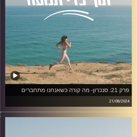
אסנת בעלת חברה לייעוץ ארגוני, תחומי התמחותה הם: הקשבה
בצוותים, הקשבה של מנהלים, פסיכולוגיה חיובית, פתוח צוות
ניהולי בכיר, פיתוח מנהלים, עובדים וצוותים, שיפור עבודת
ממשקים, ליווי והטמעת שינויים והערכת ביצועים.
נושאים שיעלו בפרק: אופי ופיתוח כישורי הקשבה, מחסומים
והתגברות על אתגרים בהקשבה, איכות הקשבה, השפעת
ההקשבה על אינטראקציות ומערכות יחסים, שיתוף חוויות
במהלך שיחות, היתרונות בשיפור מימוניות ההקשבה.
להצטרפות לקבוצת הוואטספ שלנו "קהילת הפודקאסט- תוך
כדי תנועה", בה עולים תכנים רלוונטיים מהפרק, שאלות שלכם
ואתגרים למיניהם.
פרק 21: סנכרון- מה קורה כשאנחנו מתחברים
לחצו על
הלינק
21/08/2024
בפרק היום נדבר על סנכרון יחד עם ד״ר לינוי שוורץ, בעלת
האזנה נעימה!
תואר ראשון בביולוגיה ופסיכולוגיה בדגש מדעי המוח, ותואר
שני במדעי המוח באוניברסיטת תל אביב. הדוקטורט שלה היה
קרדיט תמונות:
AudioVersity
בתחום מדעי המוח. כיום, לינוי חוקרת במעבדה של רות פלדמן,