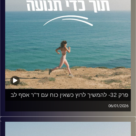
לשם כך הזמנתי לשיחה את
ד"ר נעה אלבלדה
, בעלת דוקטורט
במדעי המוח מאוניברסיטת תל אביב. נעה היא חברה בצוות
הפיתוח של תוכנית "בית ספר סגול" במרכז סגול למוח ותודעה
באוניברסיטת רייכמן, ומתמחה בהנגשת ידע מדעי פורץ דרך
לאנשי טיפול, חינוך ולקהל הרחב.
בפרק דיברנו על:
הביולוגיה של תחושת הבטן
אינטואיציה מול פחד
הקשר שבין הגוף לתודעה
האם אינטואיציה היא כישרון שנולדים איתו, או שאולי
מדובר בשריר שאפשר לאמן?
פרק 32- להמשיך לרוץ כשאין כוח עם ד"ר אסף לב
פסיכופתולוגיה ואינטואיציה
06/01/2026
עד כמה באמת כדאי לנו להישען עליה כשאנחנו
בפרק של היום אנחנו צוללים לרגע שבו הגוף מבקש לעצור,
מקבלים החלטות חשובות בחיים?
הראש מתווכח, והלב… ממשיך לרוץ. אנחנו יוצאים למסע
האם באמת "אמא תמיד יודעת"?
בעקבות הריצה למרחקים ארוכים ומגלים איך היא נוגעת בזהות
הקשר בין פעילות גופנית לאינטואיציה