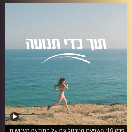
ד"ר אוהד נחום פסיכולוג קליני ומרצה.
הפרק עוסק בנושאים הבאים:
טיפול פסיכולוגי דינמי, היתרונות והחסרונות של הטיפול,
החיבור בין הפסיכולוגיה הדינמית לספורט, טכניקות
פסיכולוגיות שונות ועוד.
להצטרפות לקבוצת הוואטספ שלנו "קהילת הפודקאסט- תוך
כדי תנועה", בה עולים תכנים רלוונטיים מהפרק, שאלות שלכם
ואתגרים למיניהם.
לחצו על
הלינק
קרדיט תמונות:
AudioVersity
פרק 19: השפעת הטכנולוגיה על התודעה האנושית