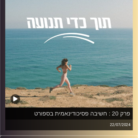
המתמקדת בדינמיקה חברתית והתערבויות טיפוליות.
נושאים שיעלו בפרק:
הצורך האנושי לאינטראקציה חברתית, התהליכים וההשפעות
של אינטראקציות חברתיות, שיטות וכלים למדידת סנכרון בין
אנשים, השפעת הטכנולוגיה והמרחק החברתי על סנכרון
ומחקרים וממצאים מעניינים בתחום הסנכרון.
להצטרפות לקבוצת הוואטספ שלנו "קהילת הפודקאסט- תוך
כדי תנועה", בה עולים תכנים רלוונטיים מהפרק, שאלות שלכם
ואתגרים למיניהם.
לחצו על
הלינק
האזנה נעימה!
פרק 20 : חשיבה פסיכודינאמית בספורט
22/07/2024
קרדיט תמונות:
AudioVersity
פרק 20 עוסק ב-חשיבה פסיכודינמית בספורט, בו אירחתי את