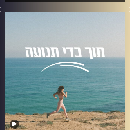
בפרק היום נדבר על התמכרות לאימונים יחד עם רמי ורדי.
חוקר בתחום הפסיכולוגיה של הספורט והפעילות גופנית,
וסטודנט לדוקטורט באוניברסיטת סטפורדשייר באנגליה.
בעל תואר ראשון בפסיכולוגיה מאוניברסיטת רייכמן ותואר שני
בפסיכולוגיה של הספורט והפעילות גופנית מאוניברסיטת
סטפורדשייר.
תחומי המחקר שלו מתמקדים בזהות חברתית, תשוקה, שחיקה
והתמכרות לפעילות גופנית.
הוא פועל לקידום התחום בישראל וליצירת מודעות לנושאים
כמו בריאות הנפש בספורט.
הנושאים שדיברנו עליהם (בקצה המזלג) :
מהי התמכרות לפעילות גופנית, התמכרות ראשונית ומשנית,
דימוי גוף, נורות אדומות, תשוקה גמישה וקשיחה, זהות עצמית,
טיפים לאנשי מקצוע ועוד.
להצטרפות לקבוצת הוואטספ שלנו "קהילת הפודקאסט- תוך
כדי תנועה",