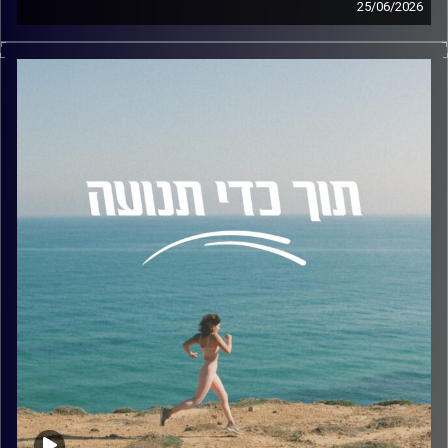
25/06/2026
בפרק 36, אנחנו צוללים אל תוך עולם המנהיגות וההנעה.
הפעם התארח אצלי ד״ר מאור אלימלך, יועץ ארגוני, חוקר
מנהיגות ומוטיבציה, ומייסד חברת Practico Consulting.ד"ר
אלמליך מלווה מנהלים וארגונים בסוגיות של השפעה, פיתוח
מנהיגות ושינוי ארגוני, תוך שילוב מרתק בין מחקר, ניסיון ניהולי
וכלים פרקטיים. בנוסף, הוא מרצה בתואר שני לפסיכולוגיה
ארגונית תעסוקתית באוניברסיטת אריאל ובבית ספר להב לניהול
בכיר של אוניברסיטת תל אביב.
בשיחה שלנו דיברנו בין היתר על:
• מה המשמעות האמיתית של להיות מנהיג
• מהי הטעות הגדולה ביותר שאפשר לזהות בקרב מנהיגים כיום.
• איך מנהיג יכול להניע שינוי חיובי בתרבות הצוותית שלו ,
ולטפח חוסן וגמישות אל מול מציאות משתנה ומאתגרת
בסביבת העבודה.
• איך תיאוריית ההכוונה העצמית (SDT) באה לידי ביטוי בשטח ,
וכיצד ניתן למדוד ולעקוב אחר שינויים בהתנהגות מבלי לייצר
תחושה של שליטה, ובכך לשמור על תחושת האוטונומיה של
העובדים.