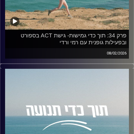
לייצר סביבה תומכת, התנהלות מול מנהלים, ארגון הלו"ז, סידור
הבית ועוד.
• ואולי הכי חשוב – מהם היתרונות והכוחות הייחודיים שמגיעים
עם הפרעת הקשב?
האזנה נעימה, מיקה!
פרק 34: תוך כדי גמישות- גישת ACT בספורט
ובפעילות גופנית עם רמי ורדי
קרדיט תמונות:
AudioVersity
08/02/2026
בפרק היום אנחנו מדברים על אחד הנושאים החשובים
והמורכבים בעולם הביצועים: החוסן המנטלי והגמישות
הפסיכולוגית.
האם המרדף אחרי 'הגוף המושלם' או המדליה חייב לבוא על
חשבון הבריאות הנפשית שלנו? איך אנחנו יכולים לנטרל את
השיפוטיות העצמית כשאנחנו מפספסים אימון? ולמה דווקא
היכולת לשחרר את הנוקשות היא זו שבונה מתאמנים חזקים
יותר?
לשם כך הזמנתי לשיחה את רמי ורדי, חוקר בתחום
הפסיכולוגיה של הספורט והפעילות הגופנית וסטודנט