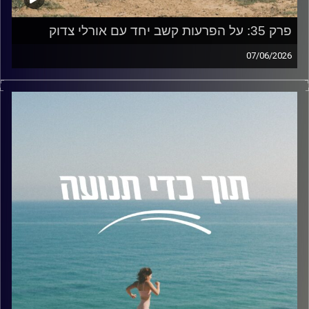
האזנה נעימה!
פרק 35: על הפרעות קשב יחד עם אורלי צדוק
את הפרק, כמו את שאר פרקי הפודקאסט, תוכלו לשמוע בקול
07/06/2026
האוניברסיטה, בספוטיפיי ובכל אפליקציות הפודקאסטים
בפרק זה אני צוללת לתוך עולם הפרעות הקשב יחד עם אורלי
המוכרות.
צדוק.
אורלי היא פסיכולוגית תעסוקתית מומחית ומדריכה בעלת רקע
קרדיט תמונות:
AudioVersity
בפסיכולוגיה קלינית ותעסוקתית, פסיכולוגית ראשית במרכזי
"הזדמנות", מרצה באוניברסיטת רייכמן, ומדריכה בעמותת נט"ל.
בנוסף לקליניקה הפרטית שלה, אורלי מתמחה בייעוץ תעסוקתי
לאנשים עם הפרעות קשב וכתבה שני ספרים מובילים בתחום:
"מלקות לחירות" ו"מורה מבוכים".
במהלך הפרק נשוחח על:
• מהם הדברים הכי חשובים שכל אדם עם הפרעת קשב,
והסביבה הקרובה אליו, צריכים לדעת.
• איך הפרעת הקשב משפיעה על בניית הזהות המקצועית שלנו
בצמתי דרכים משמעותיים.
• ניפוץ מיתוסים נפוצים ושגויים בנושא הפרעות קשב.
• טיפים פרקטיים להתנהלות יומיומית נכונה לצד ההפרעה: איך