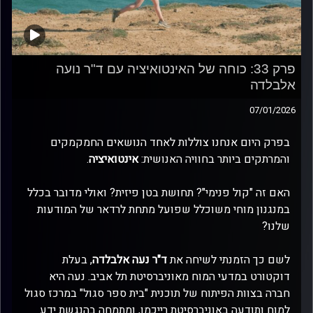
פרק 33: כוחה של האינטואיציה עם ד"ר נועה
אלבלדה
07/01/2026
בפרק היום אנחנו צוללות לאחד הנושאים החמקמקים
והמרתקים ביותר בחוויה האנושית:
אינטואיציה
.
האם זה "קול פנימי"? תחושת בטן פיזית? ואולי מדובר בכלל
במנגנון מוחי משוכלל שפועל מתחת לרדאר של המודעות
שלנו?
לשם כך הזמנתי לשיחה את
ד"ר נעה אלבלדה
, בעלת
דוקטורט במדעי המוח מאוניברסיטת תל אביב. נעה היא
חברה בצוות הפיתוח של תוכנית "בית ספר סגול" במרכז סגול
למוח ותודעה באוניברסיטת רייכמן, ומתמחה בהנגשת ידע