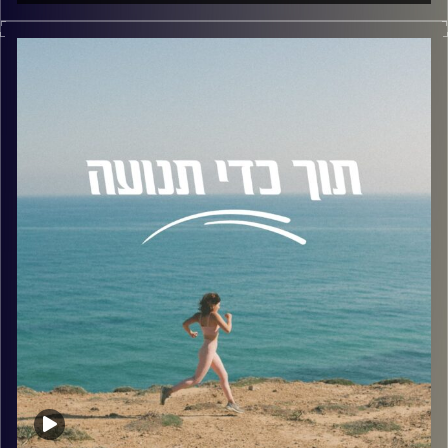
בפרק היום אנחנו מדברים על אחד הנושאים החשובים
והמורכבים בעולם הביצועים: החוסן המנטלי והגמישות
הפסיכולוגית.
האם המרדף אחרי 'הגוף המושלם' או המדליה חייב לבוא על
חשבון הבריאות הנפשית שלנו? איך אנחנו יכולים לנטרל את
השיפוטיות העצמית כשאנחנו מפספסים אימון? ולמה דווקא
היכולת לשחרר את הנוקשות היא זו שבונה מתאמנים חזקים
יותר?
לשם כך הזמנתי לשיחה את רמי ורדי, חוקר בתחום
הפסיכולוגיה של הספורט והפעילות הגופנית וסטודנט
לדוקטורט באוניברסיטת סטפורדשייר באנגליה. רמי מתמחה
בחקר זהות חברתית, תשוקה ושחיקה בספורט, ופועל ליצירת
מודעות לנושא הקריטי של בריאות הנפש בספורט התחרותי
והחובבני כאחד.
בפרק דיברנו (בין היתר) על הנושאים הבאים:
גישת ה-ACT, מעבר מ"איך אני נראה" ל"מה אני מסוגל לעשות",
כלי הדיפוזיה: איך להתייחס למחשבה "אני לא מספיק" רק