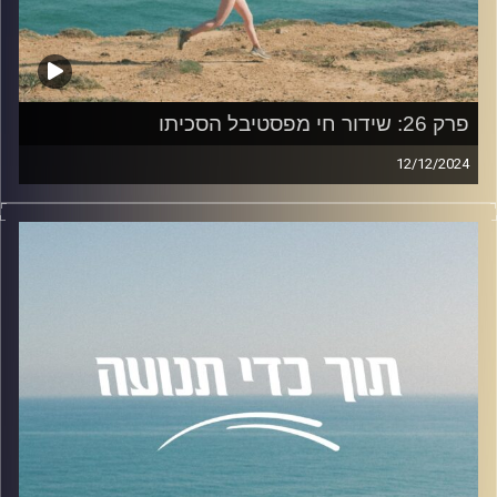
לחצו
כאן
האזנה נעימה!
קרדיט תמונות:
AudioVersity
פרק 26: שידור חי מפסטיבל הסכיתו
12/12/2024
מיקה טוכמאייר – סטודנטית לפסיכולוגיה באוניברסיטת רייכמן
ומאמנת כושר, פוגשת את הספורטאית הפאראולימפית, זוכת
מדליית הזהב 2024 – מורן סמואל, לשיחה על משבר כמנוע
צמיחה ומעצב חוסן מנטלי.
קרדיט תמונות:
AudioVersity