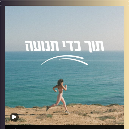
רמי סיים את לימודי הדוקטורט באוניברסיטה העברית, וכיהן
כחבר סגל המחלקה לפסיכולוגיה באוניברסיטת בר-אילן. בשנת
2008-9 היה ראש המגמה הקלינית. כיום משמש כמרצה בבית
הספר לפסיכולוגיה באוניבסיטת רייכמן.בין תחומי הוראתו:
פסיכולוגיה אבנורמלית, טראומה והשלכותיה וכישורים
פסיכולוגים. עבודות המחקר ופרסומיו עוסקים באכפתיות,
אינטרסובייקטיביות וחוויית הזכאות בקשרים משמעותיים. לצד
העבודה האקדמית מטפל ד"ר טולמץ' בקליניקה בתל אביב
והוא בוגר תוכנית "הידברות" של המכון הפסיכואנליט.
הנושאים שדיברנו עליהם:
הבנת הפרעת אישיות נרקיסיסטית, נרקיסיזם בריא לעומת
פתולוגי, הצורך בהערצה וחוסר אמפתיה, גורמים התפתחותיים
לנרקיסיזם, אהבה נרקיסיסטית, אהבה אנקליטית.
להצטרפות לקבוצת הוואטספ שלנו "קהילת הפודקאסט- תוך