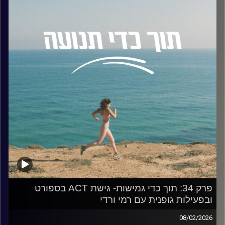
"הזדמנות", מרצה באוניברסיטת רייכמן, ומדריכה בעמותת נט"ל.
בנוסף לקליניקה הפרטית שלה, אורלי מתמחה בייעוץ תעסוקתי
לאנשים עם הפרעות קשב וכתבה שני ספרים מובילים בתחום:
"מלקות לחירות" ו"מורה מבוכים".
במהלך הפרק נשוחח על:
• מהם הדברים הכי חשובים שכל אדם עם הפרעת קשב,
והסביבה הקרובה אליו, צריכים לדעת.
• איך הפרעת הקשב משפיעה על בניית הזהות המקצועית שלנו
בצמתי דרכים משמעותיים.
• ניפוץ מיתוסים נפוצים ושגויים בנושא הפרעות קשב.
• טיפים פרקטיים להתנהלות יומיומית נכונה לצד ההפרעה: איך
לייצר סביבה תומכת, התנהלות מול מנהלים, ארגון הלו"ז, סידור
הבית ועוד.
• ואולי הכי חשוב – מהם היתרונות והכוחות הייחודיים שמגיעים
עם הפרעת הקשב?
האזנה נעימה, מיקה!
פרק 34: תוך כדי גמישות- גישת ACT בספורט
ובפעילות גופנית עם רמי ורדי
קרדיט תמונות:
AudioVersity
08/02/2026