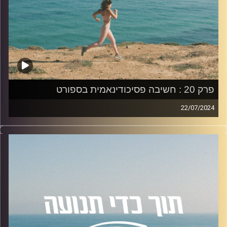
להצטרפות לקבוצת הוואטספ שלנו "קהילת הפודקאסט- תוך
כדי תנועה", בה עולים תכנים רלוונטיים מהפרק, שאלות שלכם
ואתגרים למיניהם.
לחצו על
הלינק
האזנה נעימה!
פרק 20 : חשיבה פסיכודינאמית בספורט
22/07/2024
קרדיט תמונות:
AudioVersity
פרק 20 עוסק ב-חשיבה פסיכודינמית בספורט, בו אירחתי את
ד"ר אוהד נחום פסיכולוג קליני ומרצה.
הפרק עוסק בנושאים הבאים:
טיפול פסיכולוגי דינמי, היתרונות והחסרונות של הטיפול,
החיבור בין הפסיכולוגיה הדינמית לספורט, טכניקות
פסיכולוגיות שונות ועוד.
להצטרפות לקבוצת הוואטספ שלנו "קהילת הפודקאסט- תוך