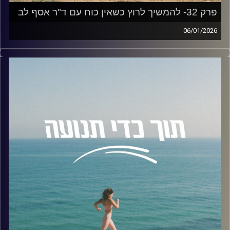
כמחשבה ולא כאמת מוחלטת, אשמה מול ענישה עצמית: איך
מזהים מתי הביקורת הפנימית הופכת לרעילה, פעולה לפי
פרק 32- להמשיך לרוץ כשאין כוח עם ד"ר אסף לב
ערכים ועוד נושאים שתגלו בפרק
06/01/2026
בפרק של היום אנחנו צוללים לרגע שבו הגוף מבקש לעצור,
האזנה נעימה, מיקה
הראש מתווכח, והלב… ממשיך לרוץ. אנחנו יוצאים למסע
בעקבות הריצה למרחקים ארוכים ומגלים איך היא נוגעת בזהות
קרדיט תמונות:
AudioVersity
שלנו, ביחסים שלנו עם כאב, וביכולת לבחור להמשיך למרות
הרצון לעצור.
לשם כך הזמנתי לשיחה את ד"ר אסף לב, אנתרופולוג וסוציולוג
ספורט, חוקר מאמץ גופני וביצועים ספורטיביים. סגן דיקן
למחקר ומרצה בחוג לספורטתרפיה בפקולטה למקצועות
הבריאות, הקריה האקדמית אונו, ומרצה באוניברסיטת רייכמן.
בפרק בחנו את המושג "לימינליות", אותו מרחב של "בין לבין",
וניסינו להסביר את החוויה התודעתית שרצים רבים מכירים אך
לא תמיד יודעים לקרוא לה בשם.
נגענו גם בחיבור המורכב שבין עונג לכאב: למה עבור רצים
מסוימים הכאב הופך להוכחה ולמשמעות, בעוד שעבור אחרים
הוא רק מחסום שצריך לעבור? דיברנו על ההבדל שבין