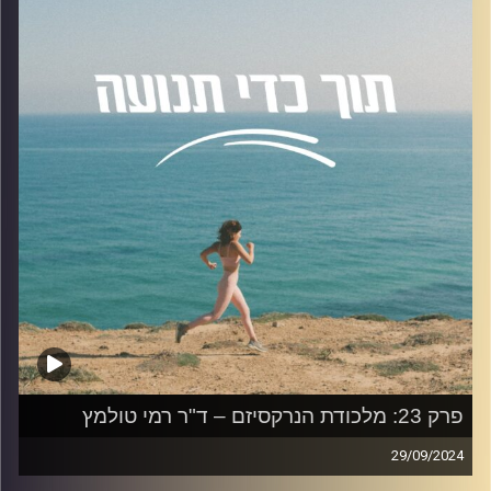
המתמחה באוכ' גיל הביניים והגיל השלישי.
הנושאים שדיברנו עליהם:
הנחיות לפעילות גופנית לכל גיל, החשיבות של פעילות גופנית
בגיל השלישי, המינון לשימור שיפור ומניעת דעיכה, מודל
ליצירת שינוי ועוד.
להצטרפות לקבוצת הוואטספ שלנו "קהילת הפודקאסט- תוך
כדי תנועה", בה עולים תכנים רלוונטיים מהפרק, שאלות שלכם
ואתגרים למיניהם.
לחצו על
https://chat.whatsapp.com/Hljd0SDhfaqG6bdvrqVQrB
האזנה נעימה!
קרדיט תמונות:
AudioVersity
פרק 23: מלכודת הנרקסיזם – ד"ר רמי טולמץ
29/09/2024
בפרק היום נדבר על נרקיסיזם עם ד"ר רמי טולמץ.