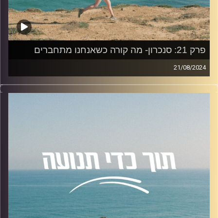
במהלך שיחות, היתרונות בשיפור מימוניות ההקשבה.
להצטרפות לקבוצת הוואטספ שלנו "קהילת הפודקאסט- תוך
כדי תנועה", בה עולים תכנים רלוונטיים מהפרק, שאלות שלכם
ואתגרים למיניהם.
פרק 21: סנכרון- מה קורה כשאנחנו מתחברים
לחצו על
הלינק
21/08/2024
בפרק היום נדבר על סנכרון יחד עם ד״ר לינוי שוורץ, בעלת
האזנה נעימה!
תואר ראשון בביולוגיה ופסיכולוגיה בדגש מדעי המוח, ותואר
שני במדעי המוח באוניברסיטת תל אביב. הדוקטורט שלה היה
קרדיט תמונות:
AudioVersity
בתחום מדעי המוח. כיום, לינוי חוקרת במעבדה של רות פלדמן,
המתמקדת בדינמיקה חברתית והתערבויות טיפוליות.
נושאים שיעלו בפרק:
הצורך האנושי לאינטראקציה חברתית, התהליכים וההשפעות
של אינטראקציות חברתיות, שיטות וכלים למדידת סנכרון בין
אנשים, השפעת הטכנולוגיה והמרחק החברתי על סנכרון
ומחקרים וממצאים מעניינים בתחום הסנכרון.