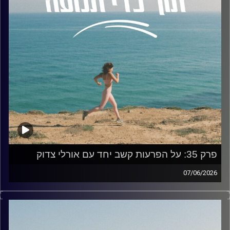
בכיר של אוניברסיטת תל אביב.
בשיחה שלנו דיברנו בין היתר על:
• מה המשמעות האמיתית של להיות מנהיג
• מהי הטעות הגדולה ביותר שאפשר לזהות בקרב מנהיגים כיום.
• איך מנהיג יכול להניע שינוי חיובי בתרבות הצוותית שלו ,
ולטפח חוסן וגמישות אל מול מציאות משתנה ומאתגרת
בסביבת העבודה.
• איך תיאוריית ההכוונה העצמית (SDT) באה לידי ביטוי בשטח ,
וכיצד ניתן למדוד ולעקוב אחר שינויים בהתנהגות מבלי לייצר
תחושה של שליטה, ובכך לשמור על תחושת האוטונומיה של
העובדים.
האזנה נעימה!
פרק 35: על הפרעות קשב יחד עם אורלי צדוק
את הפרק, כמו את שאר פרקי הפודקאסט, תוכלו לשמוע בקול
07/06/2026
האוניברסיטה, בספוטיפיי ובכל אפליקציות הפודקאסטים
בפרק זה אני צוללת לתוך עולם הפרעות הקשב יחד עם אורלי
המוכרות.
צדוק.
אורלי היא פסיכולוגית תעסוקתית מומחית ומדריכה בעלת רקע
קרדיט תמונות:
AudioVersity
בפסיכולוגיה קלינית ותעסוקתית, פסיכולוגית ראשית במרכזי