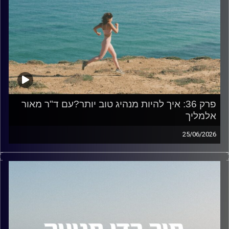
פרק 36: איך להיות מנהיג טוב יותר?עם ד"ר מאור
אלמליך
25/06/2026
בפרק 36, אנחנו צוללים אל תוך עולם המנהיגות וההנעה.
הפעם התארח אצלי ד״ר מאור אלימלך, יועץ ארגוני, חוקר
מנהיגות ומוטיבציה, ומייסד חברת Practico Consulting.ד"ר
אלמליך מלווה מנהלים וארגונים בסוגיות של השפעה, פיתוח
מנהיגות ושינוי ארגוני, תוך שילוב מרתק בין מחקר, ניסיון ניהולי
וכלים פרקטיים. בנוסף, הוא מרצה בתואר שני לפסיכולוגיה
ארגונית תעסוקתית באוניברסיטת אריאל ובבית ספר להב לניהול