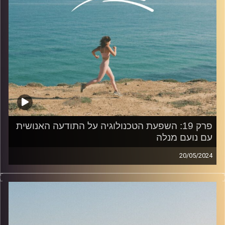
כדי תנועה", בה עולים תכנים רלוונטיים מהפרק, שאלות שלכם
ואתגרים למיניהם.
לחצו על
הלינק
קרדיט תמונות:
AudioVersity
פרק 19: השפעת הטכנולוגיה על התודעה האנושית
עם נועם מנלה
20/05/2024
פרק 19 עוסק בהשפעת הטכנולוגיה על התודעה האנושית, בו
אירחתי את נועם מנלה, חוקר תודעה דיגיטלית. מרצה
באוניברסיטת רייכמן, סופר בינלאומי בתחומי השחמט
והיצירתיות.