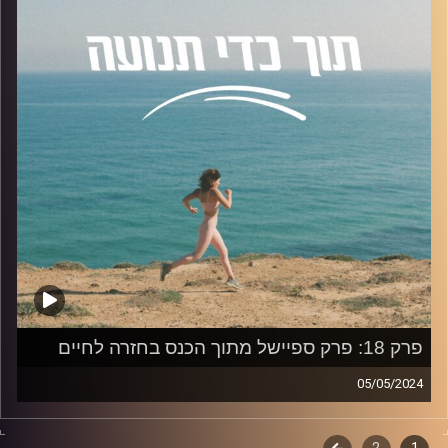
נושאי הפרק:
התמודדות עם שינויים בעקבות הטכנולוגיה, השפעות
הטכנולוגיה על עיצוב האמונות וההתנהגויות, אותנטיות, יצירתיות
ופסיכולוגיה בעידן הטכנולוגי.
להצטרפות לקבוצת הוואטספ שלנו "קהילת הפודקאסט- תוך
כדי תנועה", בה עולים תכנים רלוונטיים מהפרק, שאלות שלכם
ואתגרים למיניהם.
לחצו על
הלינק
קרדיט תמונות:
AudioVersity
פרק 18: פרק ספיישל מתוך הכנס בחזרה לחיים
05/05/2024
הפרק המיוחד של השידור הינו חלק מהכנס "בחזרה לחיים"
במסגרת החטיבה לספורט, מאמץ וביצועים בתכנית לתואר שני