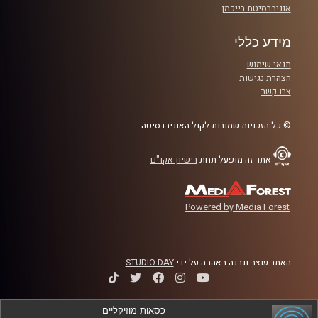
אוניברסיטת רייכמן
הפרק נוגע בסיפורים מעוררי השראה של ספורטאים המפגינים
מידע כללי
חוסן בפועל, יחד עם ראיונות עם מומחים מתחום הפסיכולוגיה
והספורט.
תנאי שימוש
הצהרת נגישות
צרו קשר
בפרק ראיינתי את יסמין פיינגולד, מורן סמואל, קובי ליאון, ד"ר
אוהד נחום, ד"ר רועי סמואל, מר רועי יבלונצ'יק וד"ר רוי בדר.
© כל הזכויות שמורות לקול האוניברסיטה
קרדיט תמונות:
AudioVersity
אתר זה מופעל תחת
רישיון אקו"ם
Powered by Media Forest
האתר עוצב ונבנה באהבה על ידי
STUDIO DAY
כסאות מוזיקליים