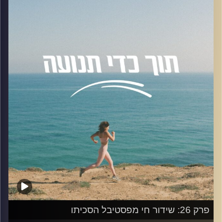
הדרך להיות מי שאנחנו רוצים להיות.
בפרק שוחחנו על איך להתמודד עם קושי, לפתח אומץ מול
פחדים, להפוך אכזבות למנופי צמיחה, ולמה גישה של
"הרפתקה" יכולה להוביל אותנו למקום טוב יותר בחיים.
נבחן גם את השפעתם של כישלונות, חמלה עצמית, השוואות
עם אחרים, ונתמקד בדרכים לשחרר שליטה ולמצוא חופש
מתוך אחריות.
להצטרפות לקבוצת הוואטספ שלנו "קהילת הפודקאסט- תוך
כדי תנועה" בה עולים תכנים רלוונטיים מהפרק, שאלות שלכם
ואתגרים למיניהם
לחצו
כאן
האזנה נעימה!
קרדיט תמונות:
AudioVersity
פרק 26: שידור חי מפסטיבל הסכיתו