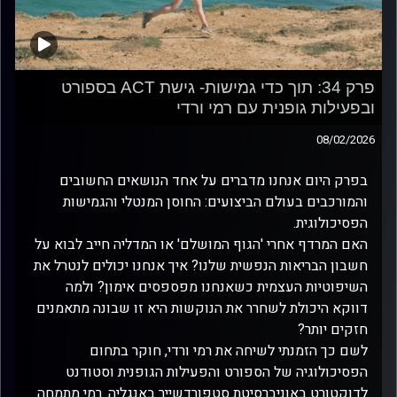
פרק 34: תוך כדי גמישות- גישת ACT בספורט
ובפעילות גופנית עם רמי ורדי
08/02/2026
בפרק היום אנחנו מדברים על אחד הנושאים החשובים
והמורכבים בעולם הביצועים: החוסן המנטלי והגמישות
הפסיכולוגית.
האם המרדף אחרי 'הגוף המושלם' או המדליה חייב לבוא על
חשבון הבריאות הנפשית שלנו? איך אנחנו יכולים לנטרל את
השיפוטיות העצמית כשאנחנו מפספסים אימון? ולמה
דווקא היכולת לשחרר את הנוקשות היא זו שבונה מתאמנים
חזקים יותר?
לשם כך הזמנתי לשיחה את רמי ורדי, חוקר בתחום
הפסיכולוגיה של הספורט והפעילות הגופנית וסטודנט
לדוקטורט באוניברסיטת סטפורדשייר באנגליה. רמי מתמחה