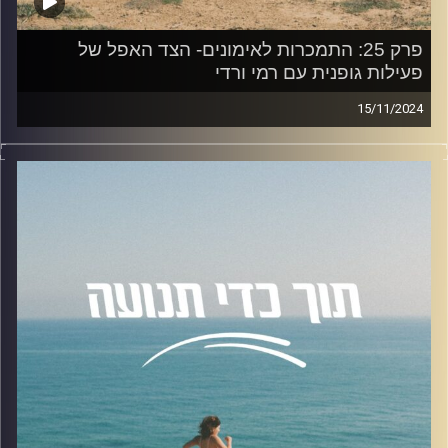
פרק 25: התמכרות לאימונים- הצד האפל של
פעילות גופנית עם רמי ורדי
15/11/2024
בפרק היום נדבר על התמכרות לאימונים יחד עם רמי ורדי.
חוקר בתחום הפסיכולוגיה של הספורט והפעילות גופנית,
וסטודנט לדוקטורט באוניברסיטת סטפורדשייר באנגליה.
בעל תואר ראשון בפסיכולוגיה מאוניברסיטת רייכמן ותואר שני
בפסיכולוגיה של הספורט והפעילות גופנית מאוניברסיטת
סטפורדשייר.
תחומי המחקר שלו מתמקדים בזהות חברתית, תשוקה, שחיקה
והתמכרות לפעילות גופנית.
הוא פועל לקידום התחום בישראל וליצירת מודעות לנושאים
כמו בריאות הנפש בספורט.
הנושאים שדיברנו עליהם (בקצה המזלג) :