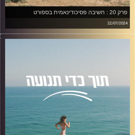
פרק 20 : חשיבה פסיכודינאמית בספורט
22/07/2024
קרדיט תמונות:
AudioVersity
פרק 20 עוסק ב-חשיבה פסיכודינמית בספורט, בו אירחתי את
ד"ר אוהד נחום פסיכולוג קליני ומרצה.
הפרק עוסק בנושאים הבאים:
טיפול פסיכולוגי דינמי, היתרונות והחסרונות של הטיפול,
החיבור בין הפסיכולוגיה הדינמית לספורט, טכניקות
פסיכולוגיות שונות ועוד.
להצטרפות לקבוצת הוואטספ שלנו "קהילת הפודקאסט- תוך
כדי תנועה", בה עולים תכנים רלוונטיים מהפרק, שאלות שלכם
ואתגרים למיניהם.
לחצו על
הלינק
קרדיט תמונות:
AudioVersity