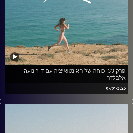
והסביבה הקרובה אליו, צריכים לדעת.
• איך הפרעת הקשב משפיעה על בניית הזהות המקצועית שלנו
בצמתי דרכים משמעותיים.
• ניפוץ מיתוסים נפוצים ושגויים בנושא הפרעות קשב.
• טיפים פרקטיים להתנהלות יומיומית נכונה לצד ההפרעה: איך
לייצר סביבה תומכת, התנהלות מול מנהלים, ארגון הלו"ז, סידור
הבית ועוד.
• ואולי הכי חשוב – מהם היתרונות והכוחות הייחודיים שמגיעים
עם הפרעת הקשב?
האזנה נעימה, מיקה!
פרק 33: כוחה של האינטואיציה עם ד"ר נועה
אלבלדה
קרדיט תמונות:
AudioVersity
07/01/2026
בפרק היום אנחנו צוללות לאחד הנושאים החמקמקים
והמרתקים ביותר בחוויה האנושית:
אינטואיציה
.
האם זה "קול פנימי"? תחושת בטן פיזית? ואולי מדובר בכלל
במנגנון מוחי משוכלל שפועל מתחת לרדאר של המודעות