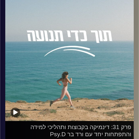
בעקבות הריצה למרחקים ארוכים ומגלים איך היא נוגעת בזהות
הקשר בין פעילות גופנית לאינטואיציה
שלנו, ביחסים שלנו עם כאב, וביכולת לבחור להמשיך למרות
פגיעות במוח
הרצון לעצור.
האזנה נעימה,
לשם כך הזמנתי לשיחה את ד"ר אסף לב, אנתרופולוג וסוציולוג
מיקה
ספורט, חוקר מאמץ גופני וביצועים ספורטיביים. סגן דיקן
למחקר ומרצה בחוג לספורטתרפיה בפקולטה למקצועות
קרדיט תמונות:
AudioVersity
הבריאות, הקריה האקדמית אונו, ומרצה באוניברסיטת רייכמן.
בפרק בחנו את המושג "לימינליות", אותו מרחב של "בין לבין",
וניסינו להסביר את החוויה התודעתית שרצים רבים מכירים אך
לא תמיד יודעים לקרוא לה בשם.
נגענו גם בחיבור המורכב שבין עונג לכאב: למה עבור רצים
מסוימים הכאב הופך להוכחה ולמשמעות, בעוד שעבור אחרים
הוא רק מחסום שצריך לעבור? דיברנו על ההבדל שבין
מוטיבציה פנימית לחיצונית ועל הכוח של קבוצת הריצה לייצר
תחושת שייכות עמוקה, לפעמים אפילו בלי מילים.
לבסוף, בחנו את הריצה כמפגש עם עצמנו.
שאלנו מהי המתנה הגדולה ביותר שהריצה מעניקה לנו, ואיך היא
הופכת לכלי שמרחיב את החיים שלנו ולא רק כזה שמשפר את
פרק 31: דינמיקה בקבוצות ותהליכי למידה
הכושר הגופני.
והתפתחות יחד עם ורד בר Psy.D