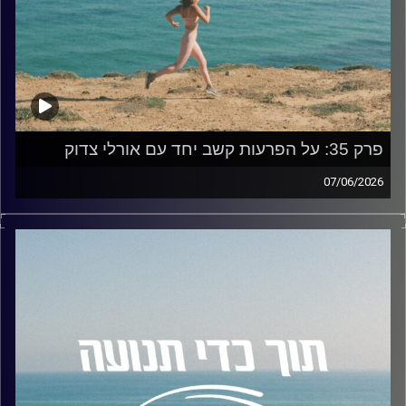
בסביבת העבודה.
• איך תיאוריית ההכוונה העצמית (SDT) באה לידי ביטוי בשטח ,
וכיצד ניתן למדוד ולעקוב אחר שינויים בהתנהגות מבלי לייצר
תחושה של שליטה, ובכך לשמור על תחושת האוטונומיה של
העובדים.
האזנה נעימה!
פרק 35: על הפרעות קשב יחד עם אורלי צדוק
את הפרק, כמו את שאר פרקי הפודקאסט, תוכלו לשמוע בקול
07/06/2026
האוניברסיטה, בספוטיפיי ובכל אפליקציות הפודקאסטים
בפרק זה אני צוללת לתוך עולם הפרעות הקשב יחד עם אורלי
המוכרות.
צדוק.
אורלי היא פסיכולוגית תעסוקתית מומחית ומדריכה בעלת רקע
קרדיט תמונות:
AudioVersity
בפסיכולוגיה קלינית ותעסוקתית, פסיכולוגית ראשית במרכזי
"הזדמנות", מרצה באוניברסיטת רייכמן, ומדריכה בעמותת נט"ל.
בנוסף לקליניקה הפרטית שלה, אורלי מתמחה בייעוץ תעסוקתי
לאנשים עם הפרעות קשב וכתבה שני ספרים מובילים בתחום:
"מלקות לחירות" ו"מורה מבוכים".
במהלך הפרק נשוחח על:
• מהם הדברים הכי חשובים שכל אדם עם הפרעת קשב,