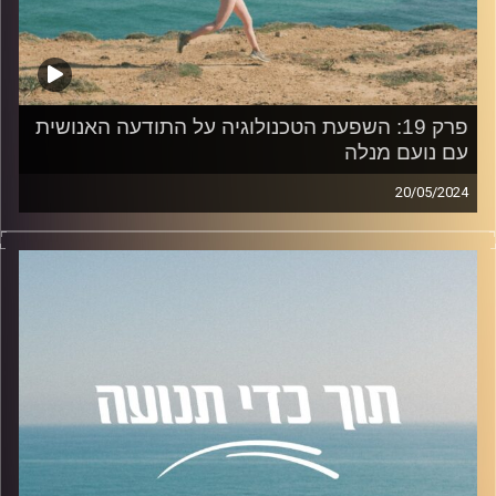
פרק 19: השפעת הטכנולוגיה על התודעה האנושית
עם נועם מנלה
20/05/2024
פרק 19 עוסק בהשפעת הטכנולוגיה על התודעה האנושית, בו
אירחתי את נועם מנלה, חוקר תודעה דיגיטלית. מרצה
באוניברסיטת רייכמן, סופר בינלאומי בתחומי השחמט
והיצירתיות.
נושאי הפרק:
התמודדות עם שינויים בעקבות הטכנולוגיה, השפעות
הטכנולוגיה על עיצוב האמונות וההתנהגויות, אותנטיות, יצירתיות
ופסיכולוגיה בעידן הטכנולוגי.
להצטרפות לקבוצת הוואטספ שלנו "קהילת הפודקאסט- תוך