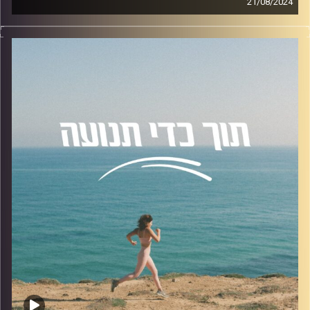
21/08/2024
בפרק היום נדבר על סנכרון יחד עם ד״ר לינוי שוורץ, בעלת
האזנה נעימה!
תואר ראשון בביולוגיה ופסיכולוגיה בדגש מדעי המוח, ותואר
שני במדעי המוח באוניברסיטת תל אביב. הדוקטורט שלה היה
קרדיט תמונות:
AudioVersity
בתחום מדעי המוח. כיום, לינוי חוקרת במעבדה של רות פלדמן,
המתמקדת בדינמיקה חברתית והתערבויות טיפוליות.
נושאים שיעלו בפרק:
הצורך האנושי לאינטראקציה חברתית, התהליכים וההשפעות
של אינטראקציות חברתיות, שיטות וכלים למדידת סנכרון בין
אנשים, השפעת הטכנולוגיה והמרחק החברתי על סנכרון
ומחקרים וממצאים מעניינים בתחום הסנכרון.
להצטרפות לקבוצת הוואטספ שלנו "קהילת הפודקאסט- תוך
כדי תנועה", בה עולים תכנים רלוונטיים מהפרק, שאלות שלכם
ואתגרים למיניהם.
לחצו על
הלינק
האזנה נעימה!