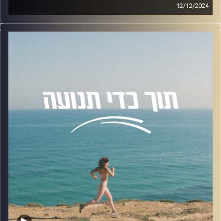
12/12/2024
מיקה טוכמאייר – סטודנטית לפסיכולוגיה באוניברסיטת רייכמן
ומאמנת כושר, פוגשת את הספורטאית הפאראולימפית, זוכת
מדליית הזהב 2024 – מורן סמואל, לשיחה על משבר כמנוע
צמיחה ומעצב חוסן מנטלי.
קרדיט תמונות:
AudioVersity