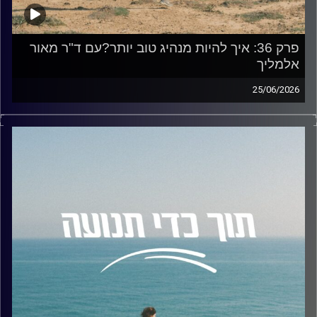
פרק 36: איך להיות מנהיג טוב יותר?עם ד"ר מאור
אלמליך
25/06/2026
בפרק 36, אנחנו צוללים אל תוך עולם המנהיגות וההנעה.
הפעם התארח אצלי ד״ר מאור אלימלך, יועץ ארגוני, חוקר
מנהיגות ומוטיבציה, ומייסד חברת Practico Consulting.ד"ר
אלמליך מלווה מנהלים וארגונים בסוגיות של השפעה, פיתוח
מנהיגות ושינוי ארגוני, תוך שילוב מרתק בין מחקר, ניסיון ניהולי
וכלים פרקטיים. בנוסף, הוא מרצה בתואר שני לפסיכולוגיה
ארגונית תעסוקתית באוניברסיטת אריאל ובבית ספר להב לניהול
בכיר של אוניברסיטת תל אביב.
בשיחה שלנו דיברנו בין היתר על:
• מה המשמעות האמיתית של להיות מנהיג
• מהי הטעות הגדולה ביותר שאפשר לזהות בקרב מנהיגים כיום.
• איך מנהיג יכול להניע שינוי חיובי בתרבות הצוותית שלו ,
ולטפח חוסן וגמישות אל מול מציאות משתנה ומאתגרת