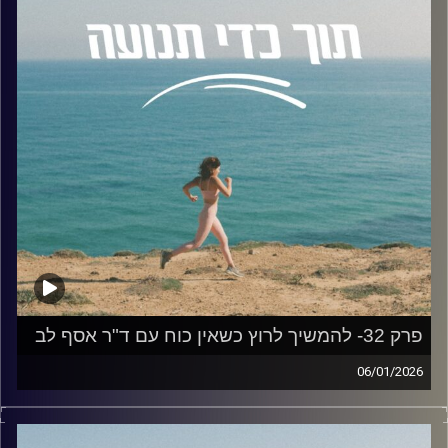
שלנו?
לשם כך הזמנתי לשיחה את
ד"ר נעה אלבלדה
, בעלת דוקטורט
במדעי המוח מאוניברסיטת תל אביב. נעה היא חברה בצוות
הפיתוח של תוכנית "בית ספר סגול" במרכז סגול למוח ותודעה
באוניברסיטת רייכמן, ומתמחה בהנגשת ידע מדעי פורץ דרך
לאנשי טיפול, חינוך ולקהל הרחב.
בפרק דיברנו על:
הביולוגיה של תחושת הבטן
אינטואיציה מול פחד
הקשר שבין הגוף לתודעה
האם אינטואיציה היא כישרון שנולדים איתו, או שאולי
מדובר בשריר שאפשר לאמן?
פרק 32- להמשיך לרוץ כשאין כוח עם ד"ר אסף לב
פסיכופתולוגיה ואינטואיציה
06/01/2026
עד כמה באמת כדאי לנו להישען עליה כשאנחנו
בפרק של היום אנחנו צוללים לרגע שבו הגוף מבקש לעצור,
מקבלים החלטות חשובות בחיים?
הראש מתווכח, והלב… ממשיך לרוץ. אנחנו יוצאים למסע
האם באמת "אמא תמיד יודעת"?