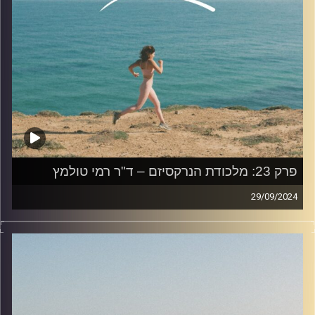
להצטרפות לקבוצת הוואטספ שלנו "קהילת הפודקאסט- תוך
כדי תנועה", בה עולים תכנים רלוונטיים מהפרק, שאלות שלכם
ואתגרים למיניהם.
לחצו על
https://chat.whatsapp.com/Hljd0SDhfaqG6bdvrqVQrB
האזנה נעימה!
קרדיט תמונות:
AudioVersity
פרק 23: מלכודת הנרקסיזם – ד"ר רמי טולמץ
29/09/2024
בפרק היום נדבר על נרקיסיזם עם ד"ר רמי טולמץ.
רמי סיים את לימודי הדוקטורט באוניברסיטה העברית, וכיהן
כחבר סגל המחלקה לפסיכולוגיה באוניברסיטת בר-אילן. בשנת
2008-9 היה ראש המגמה הקלינית. כיום משמש כמרצה בבית
הספר לפסיכולוגיה באוניבסיטת רייכמן.בין תחומי הוראתו: