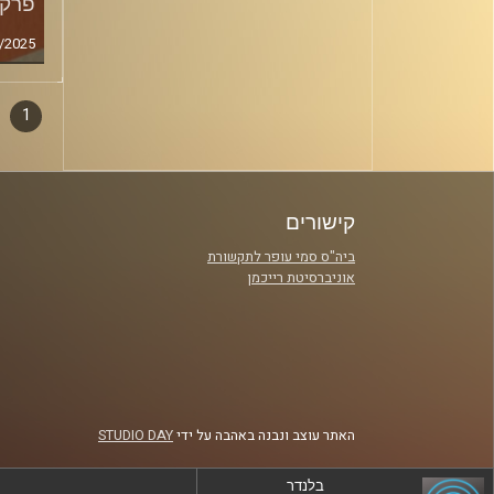
פרק מ
/2025
1
דפדו
סגירה
פרקי
קישורים
ביה"ס סמי עופר לתקשורת
אוניברסיטת רייכמן
האתר עוצב ונבנה באהבה על ידי
STUDIO DAY
בלנדר