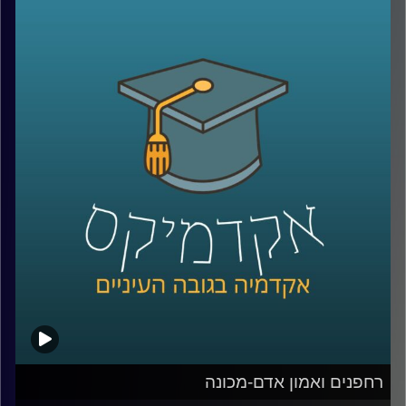
באמת חושבים על כל מה שקורה מהרגע שלחצנו על “הזמן”?
מי מחליט מה נראה ראשון באתר, איך בונים חוויית משתמש
שגורמת לנו לחזור שוב ושוב, ואיך משלבים בין טכנולוגיה,
דאטה, לוגיסטיקה ובעיקר הבנה של בני אדם?
כדי לדבר על כל זה נמצא איתי היום צביקה ביידא, לשעבר
מנכ”ל שופרסל אונליין, והיום Managing Director ושותף ב-
Manyone ישראל.
נדבר על מה באמת עומד מאחורי חוויית לקוח טובה, איך
ארגונים חושבים על חדשנות, ואיך בינה מלאכותית הולכת
לשנות את הדרך שבה כולנו קונים, עובדים ומקבלים החלטות
קרדיט תמונות:
AudioVersity
רחפנים ואמון אדם-מכונה