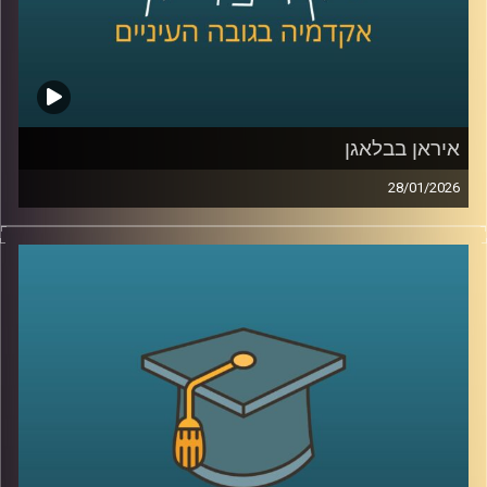
קרדיט תמונות:
AudioVersity
איראן בבלאגן
28/01/2026
מאז הפעם האחרונה שדיברנו עם ד׳׳ר מאיר ג׳בדנפר, איראן
חווה טלטלה עמוקה, מחאה מתמשכת, דיכוי אלים שבו נהרגו
עשרות אלפי אזרחים ברחובות, משברי מים וחשמל שפוגעים
בחיי היומיום, ותחושת קריסה של החוזה בין המשטר לציבור.
בפרק הזה ננסה להבין מה באמת קורה בתוך איראן היום, איך
נראית המחאה מבפנים, עד כמה המשטר מרגיש מאוים, ואיך כל
זה מתחבר גם לאזור, לישראל, ולמה שאנחנו רואים בכותרות.
אז כדי לדבר על כל זה, שב אלינו ד׳׳ר מאיר ג׳בדנפר, מומחה
לפוליטיקה עכשווית של איראן בבית הספר לאודר לממשל,
דיפלומטיה ואסטרטגיה באוניברסיטת רייכמן