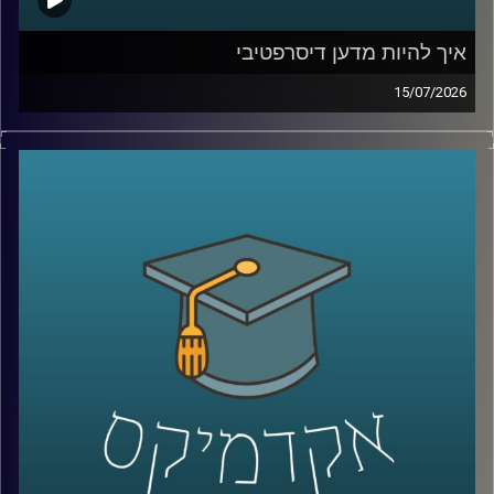
איך להיות מדען דיסרפטיבי
15/07/2026
הרבה מההמצאות שאנחנו מכירים התחילו בכלל מטעות.
פניצילין שנולד מצלחת פטרי שהתמלאה עובש, פוסט־איט
שהתחיל מדבק שלא היה מספיק חזק, מיקרוגל שהרעיון אליו
הגיע אחרי שחטיף שוקולד נמס בכיס של מהנדס שעבד על
רדאר, וארטיק שנולד כשילד שכח בחוץ כוס עם משקה ומקל
ערבוב בלילה קר.
על פניו, כל אלה נשמעים כמו מזל. אבל אולי זו רק חצי
מהתמונה. כי הרבה אנשים נתקלים בטעויות, בכישלונות
ובדברים לא צפויים, והשאלה היא מי יודע לעצור, להסתכל
עליהם אחרת, ולהפוך אותם לפריצת דרך.
האורח שלנו היום הוא מוטי שטנר, יזם סדרתי, משקיע ומרצה
באוניברסיטת רייכמן. יחד עם אחיו, פרופ׳ אורי שטנר, הוא כתב
את הספר “איך להיות מדען דיסרפטיבי”, שמנסה לשאול האם
פריצות דרך הן באמת עניין של גאונות ומזל, או שאפשר לפתח