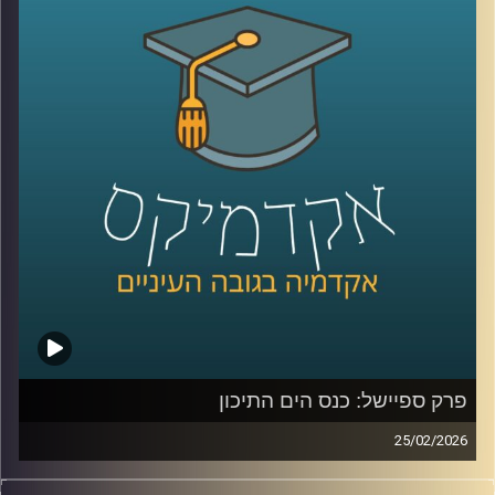
אבל מה שמעניין הוא שלא צריך מלחמה בפועל כדי להזיז את
קרדיט תמונות:
AudioVersity
העולם, מספיק חשש.
איך מעבר ימי יחסית קטן מצליח להשפיע על מחירי האנרגיה,
על שרשראות אספקה, ובסוף גם על יוקר המחיה של כולנו?
ולמה גם מדינות שלא תלויות בו ישירות, עדיין מושפעות מכל
מה שקורה שם?
כדי להבין את כל זאת ועוד, נמצא איתנו היום אברי שכטר, מנהל
מכון ינאי לביטחון אנרגטי באוניברסיטת רייכמן
קרדיט תמונות:
AudioVersity
פרק ספיישל: כנס הים התיכון
25/02/2026
הקלטה מתוך השטח, מהכנס השמיני בנושא הים התיכון: