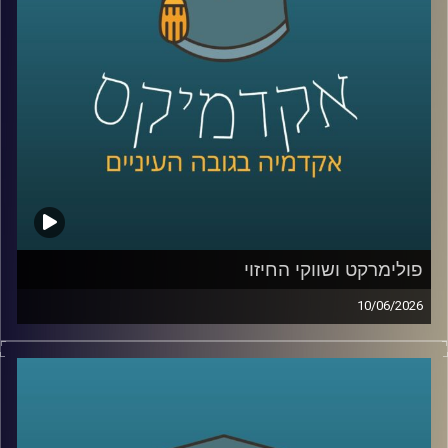
במזרח התיכון, למה מצרים הפכה לשחקנית מרכזית בתחום,
ואיך שיתופי פעולה אנרגטיים יכולים להשפיע גם על יחסים
מדיניים ואזוריים.
איתנו היום ד״ר עמית מור, מנכ"ל משותף באקו-אנרג'י יעוץ
כלכלי אסטרטגי ומרצה באוניברסיטת רייכמן. מומחה בינ"ל
לכלכלת אנרגיה וסביבה, חשמל גז טבעי ונפט, בעל ניסיון עשיר
בייעוץ לממשלות, חברות בינלאומיות ומוסדות פיננסיים, יועץ
לבנק העולמי בפרויקטים גלובליים בתחומי אנרגיה ותשתיות.
קרדיט תמונות:
AudioVersity
פולימרקט ושווקי החיזוי
10/06/2026
האם ישו יחזור בשנת 2026?
האם תהיה תקיפה באיראן לפני סוף החודש?
האם ח’מנאי יודח מהשלטון?
האם טראמפ יזכה שוב בנשיאות?
והאם האנושות תגלה חיים מחוץ לכדור הארץ?