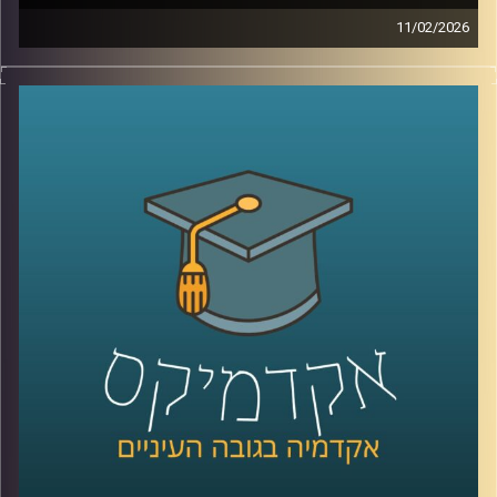
11/02/2026
היום אנחנו נוגעים באחת השאלות הכי בוערות בדמוקרטיה, מה
זה בעצם אמון ציבורי, למה הוא כל כך חיוני לתפקוד של מדינה,
ומה קורה כשהוא נשחק, לפי דו״ח האמון מדצמבר 2025
התמונה מטרידה, רק 22% מביעים אמון בממשלה ורק 15%
בכנסת, ובמקביל רואים פערים גדולים בין מוסדות, למשל 39%
בבית המשפט העליון, אז מה אפשר ללמוד מהמספרים, האם
זה משבר רגעי או מגמה ארוכה, למה אמון נהיה תלוי מחנה
פוליטי, ומה המשמעות של זה לתחושת הייצוג, לציות לחוק,
ולחוסן החברתי, כדי לעשות סדר הזמנו את פרופ׳ אמנון כוורי,
פרופסור חבר וראש המכון לחירות ואחריות בבית ספר לאודר
לממשל ודיפלומטיה באוניברסיטת רייכמן, וביחד ננסה להבין
מה עומד מאחורי הנתונים, מה המדינה והחברה יכולות לעשות
כדי לשקם את האמון שלנו?
קרדיט תמונות:
AudioVersity