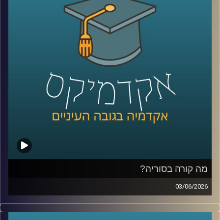
כל אלה היו הימורים אמיתיים בפלטפורמת
Polymarket
.
כן, אנשים ברחבי העולם שמים כסף אמיתי על העתיד. על
מלחמות, פוליטיקה, דת, אסונות ואפילו סוף העולם.
ובזמן שרובנו צורכים חדשות כדי להבין מה קורה, יש אנשים
שפשוט נכנסים לפולימרקט כדי לראות “מה הסיכויים” ועל
הדרך גם מרוויחים כסף.
אז מה זה בכלל שוק חיזוי?
למה אנשים התחילו להאמין לפלטפורמות האלה יותר מלסקרים
ומומחים? מה קורה כשמיליארדי דולרים זורמים להימורים על
אירועים עולמיים? והאם יכול להיות שפלטפורמות כאלה כבר
לא רק מנבאות את המציאות, אלא גם מתחילות לעצב אותה?
מה קורה בסוריה?
כדי להבין את העולם הזה, נמצא איתנו היום פרופ’ צחי חייט
03/06/2026
מאוניברסיטת רייכמן, שחוקר חוכמת המונים, רשתות חברתיות
מה בעצם קורה היום בסוריה?
ואמינות מידע, ואחד החוקרים הבולטים בישראל בתחום שווקי
מי שולט שם? מי נלחם במי? איך טורקיה הפכה לשחקן כל כך
החיזוי