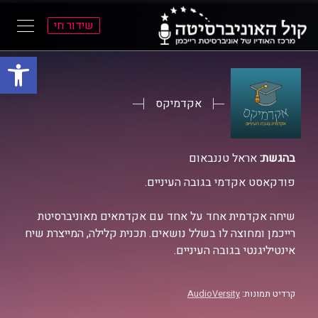
שידור חי
פתח סרגל
ל
ל
תוכן
תפריט
ראשי
ראשי
אקדמיקס
בהגשת:
אראל טננבאום
פודקאסט אקדמי בגובה העיניים.
שיחה אקדמית אחד על אחד עם אקדמאים מאוניברסיטת
רייכמן ומחוצה לו בשלל נושאים. תכנית קלילה, המייצרת שיח
אינטיליגנטי בגובה העיניים.
קרדיט תמונות:
AudioVersity