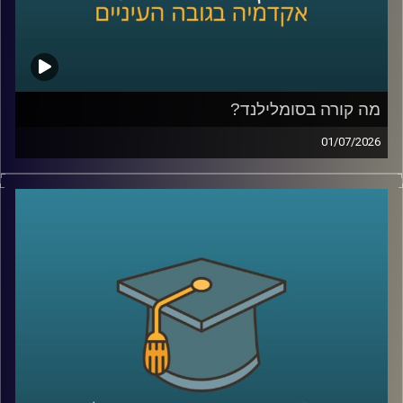
צורת חשיבה, ואולי אפילו שיטה, שמגדילה את הסיכוי לזהות
שאלות גדולות, לערער על הנחות יסוד ולפרוץ את גבולות הידע
הקיים
בפרק הזה נדבר על הדרך שבה נולדות תגליות, על מה שמדע
יכול ללמוד מהייטק, על ההבדל בין חשיבה נועזת לחשיבה לא
מבוססת, ועל השאלה האם אפשר ללמד אנשים לחשוב בצורה
מה קורה בסומלילנד?
שמובילה לפריצות דרך
01/07/2026
יש בעולם מדינה עם כ-6 מיליון תושבים, ממשלה, מטבע, צבא,
קרדיט תמונות:
AudioVersity
דרכונים ובחירות דמוקרטיות. היא יציבה יותר מחלק מהמדינות
השכנות שלה, יושבת באחד המקומות האסטרטגיים ביותר
בעולם, בכניסה לים האדום, ועדיין, מבחינת רוב מדינות העולם,
היא פשוט לא קיימת.
היום אנחנו יוצאים להכיר את סומלילנד, מדינה שרוב האנשים
מעולם לא שמעו עליה, אבל ייתכן שבעשור הקרוב היא תהפוך
לשחקנית משמעותית בזירה הגיאופוליטית.
כדי להבין איך נראים החיים במדינה שלא קיימת רשמית, למה
המעצמות הגדולות מתחילות להתעניין בה, והאם גם לישראל יש
אינטרס שם, הצטרף אליי היום השגריר ד״ר חיים קורן, בית ספר