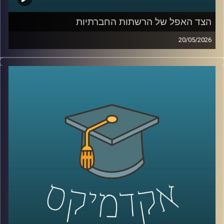
עבודה קלינית יומיומית בקבלת החלטות בזמן אמת.
הצד האפל של הרשתות החברתיות
קרדיט תמונות:
AudioVersity
20/05/2026
בשנים האחרונות, הרשתות החברתיות הפכו מפלטפורמה
שמקשרת בין אנשים בעיקר לדבר מרכזי בחיי רוב האנשים,
קשה לדמיין יום אחד בלעדיהן. יש המון דברים חיוביים
בשימוש ברשתות, למידה של דברים חדשים,
שמירה על קשר עם חברים, מציאת עבודה, אבל גם המון דברים
שליליים, אנחנו נחשפים לדברים שעושים לנו רע, מתגברים
יכולים לפתח הפרעות אכילה או דיכאון ועל אף שרובנו מבינים
את הנזקים הפוטנציאלים קשה לנו להתנתק או אפילו להמעיט
אז מה אפשר לעשות?
כדי לענות על השאלה הזו הצטרף אליי היום פרופ׳ צחי חייט,
ראש ההתמחות השיווקית בביה"ס סמי עופר לתקשורת.
קרדיט תמונות:
AudioVersity