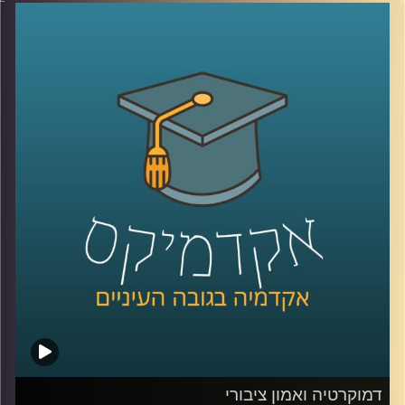
“כלכלה כחולה פורצת גבולות”, שהתקיים באוניברסיטת רייכמן .
יום שלם שבו מדענים, יזמים, קובעי מדיניות ואנשי שטח
נפגשו לדבר על הים, לא רק כמשאב טבע, אלא כזירת חדשנות,
כלכלה, ביטחון ושיתופי פעולה אזוריים.
בין מושבים על אנרגיה מתחדשת בים, חקלאות ימית, אצות
כמשאב כלכלי, בינה מלאכותית לניטור מגוון ביולוגי ושיתופי
פעולה גם כשאין שלום, יצאנו לראיין את האנשים שמעצבים
את העתיד הכחול של האזור .
בפרק הזה תשמעו קולות מהכנס, רעיונות גדולים, דילמות
אמיתיות, והרבה מאוד תשוקה לחבר בין מדע, קיימות וכלכלה.
קרדיט תמונות:
AudioVersity
דמוקרטיה ואמון ציבורי