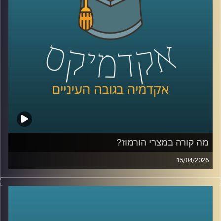
ובמקביל, קורה תהליך הפוך:
ישראל, שלרבים הייתה פעם אופציה רחוקה, מורכבת, לפעמים
אפילו לא על הרדאר האקדמי, הופכת ליעד אמיתי.
לא רק מסיבות אידיאולוגיות, אלא גם כהחלטה פרקטית: איפה
ללמוד, איפה לחיות, ואיפה להרגיש בבית.
אז האם אנחנו רואים כאן תגובה רגעית למציאות מתוחה או
שינוי עמוק בזהות של דור שלם?
היום נדבר עם יונתן דייויס, סגן נשיא לקשרי חוץ וראש בית
הספר הבינלאומי ע״ש רפאל רקנאטי באוניברסיטת רייכמן,
שנמצא כבר שנים בדיוק בנקודת המפגש בין ישראל ליהדות
התפוצות.
מהשירות כחייל בודד בצנחנים, דרך שליחויות ברחבי העולם,
בברית המועצות לשעבר, בקייפטאון, בוסטון ורומא ועד
מה קורה במצרי הורמוז?
לעבודה יומיומית עם אלפי סטודנטים בינלאומיים, הוא רואה
15/04/2026
מקרוב איך העולם משתנה, ואיך צעירים יהודים מקבלים
בשבועות האחרונים אנחנו שומעים אמירות דרמטיות סביב
החלטות שמעצבות את העתיד שלהם.
מצרי הורמוז, דיבורים על מצור, איומים מצד איראן, ואפילו
אז מה באמת קורה היום בקמפוסים?
רמיזות לכך שייתכן ויש מוקשים במים.
ולמה יותר ויותר סטודנטים בוחרים דווקא להגיע לכאן?