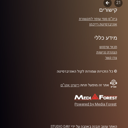
21
לשלב
יחד נצייר תמונה בהירה של מצרים של 2025, נסקור בקצרה את
קישורים
הבא
התגלגלות היחסים מאז קמפ דייוויד, ונצלול למה שקורה כיום
ביה"ס סמי עופר לתקשורת
בסיני, בגבולות, ובשיתופי הפעולה הביטחוניים והכלכליים.
אוניברסיטת רייכמן
נדבר על אינטרסים, אנרגיה ותיווך אזורי, ונבחן מה הדרכים
המעשיות להפוך את השלום מקר לחם. פרק שמתחיל מהבסיס
מידע כללי
למי שפחות מכיר, ומתפתח לתובנות עומק ולצעדים פרקטיים
תנאי שימוש
לשנה הקרובה
הצהרת נגישות
צרו קשר
קרדיט תמונות:
AudioVersity
© כל הזכויות שמורות לקול האוניברסיטה
אתר זה מופעל תחת
רישיון אקו"ם
Powered by Media Forest
האתר עוצב ונבנה באהבה על ידי
STUDIO DAY