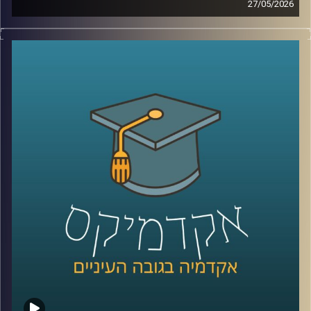
27/05/2026
הרפואה נמצאת היום באחת מנקודות המפנה המשמעותיות
ביותר בתולדותיה.
לא בגלל תרופה חדשה, ולא בגלל טכנולוגיה אחת, אלא בגלל
שינוי עמוק בדרך שבה מתקבלות החלטות.
בינה מלאכותית כבר לא נמצאת רק במעבדות או במחקרים, היא
נכנסת אל תוך חדרי הטיפול, אל תוך רגעים של חוסר ודאות,
ולעיתים גם אל תוך ההחלטות הכי קריטיות שיש.
האם זה הופך את הרפואה למדויקת יותר, או דווקא משנה את
האופן שבו רופאים חושבים, שוקלים ומחליטים?
כדי להבין איך השינוי הזה נראה מבפנים, דווקא באחד
התחומים הכי רגישים ומורכבים ברפואה, עולם הלידות, נמצאת
איתנו היום פרופ’ אסנת ולפיש, מנהלת בית החולים לנשים
בבילינסון ומשנה לדיקן בית הספר לרפואה באוניברסיטת
רייכמן,
שנמצאת בחזית של שילוב טכנולוגיות מתקדמות ברפואה לצד