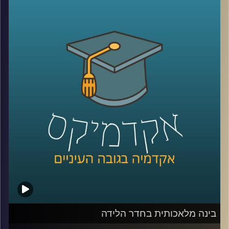
משמעותי? ומה בכלל נשאר מההשפעה של איראן וחיזבאללה?
קרדיט תמונות:
AudioVersity
נדמה שאחרי יותר מעשור של מלחמה, רוב הישראלים כבר
איבדו את היכולת להבין את התמונה.
אז היום ננסה לעשות סדר ולהבין איך נראה המזרח התיכון
החדש שנבנה ממש מעבר לגבול שלנו.
היום נארח את ד״ר מיכאל ברק, מרצה וחוקר בבית ספר לאודר
לממשל, דיפלומטיה ואסטרטגיה ב־אוניברסיטת רייכמן, וחוקר
בכיר ב־המכון למדיניות נגד טרור, מומחה לאיסלאם רדיקלי.
קרדיט תמונות:
AudioVersity
בינה מלאכותית בחדר הלידה