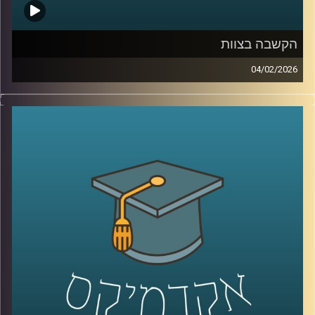
הקשבה בצוות
04/02/2026
בעולם הניהול והחיים האישיים מדברים הרבה על תקשורת
טובה, אבל הרבה פחות על הקשבה אמיתית, כזו שמשנה
דינמיקות, מערכות יחסים ותחושת ערך. הקשבה נתפסת
לעיתים כמיומנות רכה, אבל מחקר שנדבר עליו היום מראה
שהיא למעשה מנגנון עמוק שמכתיב אם צוותים ידברו וישתפו
ידע, ואם משפחות ירגישו מובנות או מתוסכלות. בפרק הזה
אנחנו מדברים על האופן שבו סגנון ההקשבה של מנהל, הורה
או בן משפחה מעצב את איכות הדיאלוג סביבו.
יחד עם ד״ר אסנת בוסקילה־ים, יועצת ארגונית ומרצה
באוניברסיטת רייכמן, נבחן למה הקשבה כל כך מאתגרת, למה
נאומים הם האויב שלה, ומה ההבדל בין הקשבה אישית,
הקשבה בצוות והקשבה במשפחה, ואיך שינוי קטן באופן
ההקשבה יכול לייצר שינוי גדול ביחסים?