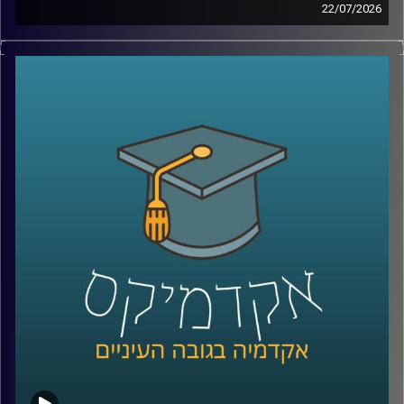
22/07/2026
אם לפני עשור היינו אומרים את המילה “רחפן”, כנראה שהיינו
חושבים על צילום מהאוויר או על גאדג’ט מגניב. היום התמונה
נראית אחרת לגמרי. רחפנים כבר בודקים תשתיות, מסייעים
באיתור נעדרים, מעבירים ציוד רפואי, משתתפים במלחמות,
ובמקרים מסוימים אפילו מסוגלים לבצע חלק מהמשימות
שלהם באופן עצמאי.
ככל שהמערכות האלה הופכות לחכמות יותר, עולה שאלה
הרבה יותר גדולה מרק מה הטכנולוגיה יודעת לעשות: האם
אנחנו יכולים לסמוך עליה? מתי אדם צריך לקבל את ההחלטה,
ומתי אפשר לתת למכונה לעשות את זה? ואם היא טועה, מי
בכלל אחראי?
על כל אלו נדבר עם ד״ר אביב בר זוהר, דוקטור למשפטים
בנושא חוקיות רחפנים אוטונומיים קטלניים ומשמעות
מעורבות האדם בחוג ההפעלה.
קרדיט תמונות:
AudioVersity