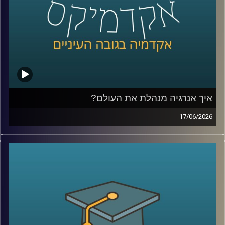
לאודר לממשל, דיפלומטיה ואסטרטגיה, אוניברסיטת רייכמן.
שגריר ישראל הראשון לדרום סודן ושגריר מצרים
קרדיט תמונות:
AudioVersity
איך אנרגיה מנהלת את העולם?
17/06/2026
בשנים האחרונות אנחנו שומעים בלי סוף על משברי אנרגיה,
מחירי נפט, גז טבעי, מצרי הורמוז ומאבקי כוח בין מדינות, אבל
מאחורי כל הכותרות האלה מסתתר סיפור הרבה יותר גדול:
אנרגיה היא לא רק חשמל ודלק, היא כוח גיאופוליטי, כסף,
ביטחון לאומי והשפעה עולמית.
בפרק של היום נדבר על איך אנרגיה מעצבת את העולם
שאנחנו חיים בו, איך גילוי הגז שינה את המעמד של ישראל