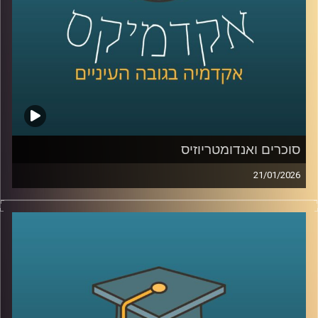
קרדיט תמונות:
AudioVersity
סוכרים ואנדומטריוזיס
21/01/2026
כשאנחנו חושבים על מחלות קשות כמו סרטן, אנחנו בדרך
כלל מדמיינים מוטציות, גנים ואולי גם כימותרפיה. אבל יש
שכבה אחרת, שקטה יותר, שקשה לראות אותה בעין, והיא יכולה
להיות ההבדל בין תא שהגוף מזהה כתא בעייתי, לבין תא
שמצליח להתחמק. זו שכבת הסוכרים, שרשראות זעירות
שעוטפות את התאים שלנו, כמו סוג של “תעודת זהות”
ביולוגית. כשהתעודה הזו משתנה, זה יכול להופיע בסרטן, אבל
זה יכול להופיע גם במחלות אחרות, למשל אנדומטריוזיס, מחלה