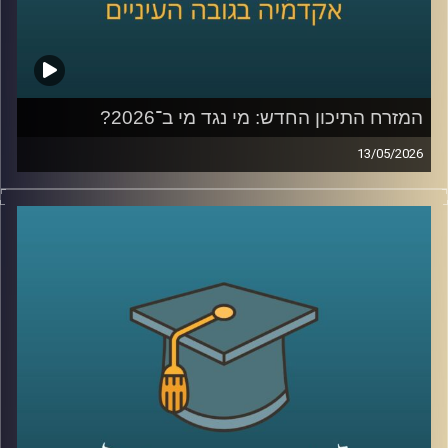
המזרח התיכון החדש: מי נגד מי ב־2026?
13/05/2026
לפני כמה שנים, רוב האנשים עוד הצליחו להבין פחות או יותר
מי נגד מי במזרח התיכון.
היום? נדמה שהכול כבר התבלגן.
איראן, חיזבאללה, חמאס, סוריה, טורקיה, ארצות הברית,
החות’ים, רוסיה, הסכמים, איומים, מלחמה רב־זירתית… ובין כל
הכותרות, הרבה אנשים פשוט איבדו את התמונה הגדולה.
אז בפרק הזה רצינו לעצור רגע ולעשות סדר.
להבין מה באמת קורה באזור שלנו, מה השתנה מאז השבעה
באוקטובר, ואיך נראית היום המפה האסטרטגית של המזרח
התיכון.