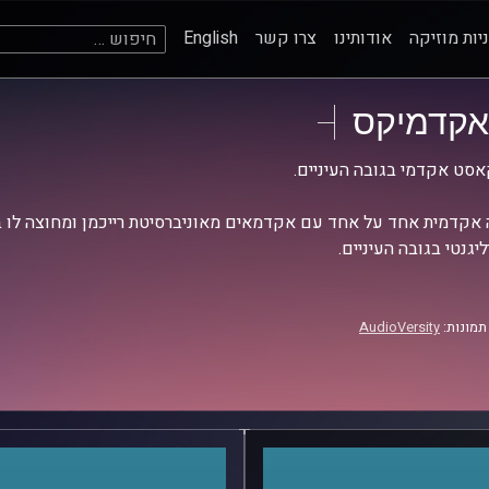
חיפוש:
יות מוזיקה
אודותינו
צרו קשר
English
אקדמיקס
סט אקדמי בגובה העיניים.
אקדמית אחד על אחד עם אקדמאים מאוניברסיטת רייכמן ומחוצה לו בש
יגנטי בגובה העיניים.
תמונות:
AudioVersity