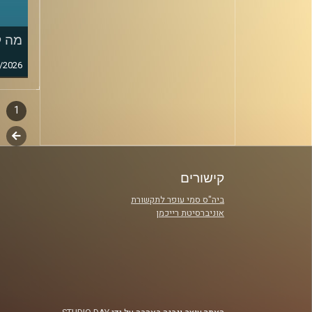
מה ק
/2026
1
דפדו
סגירה
לשלב
פרקי
הבא
קישורים
ביה"ס סמי עופר לתקשורת
אוניברסיטת רייכמן