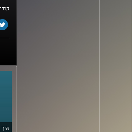
קרדיט
איך 