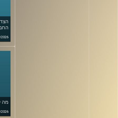
הצד 
החבר
/2026
מה ק
/2026