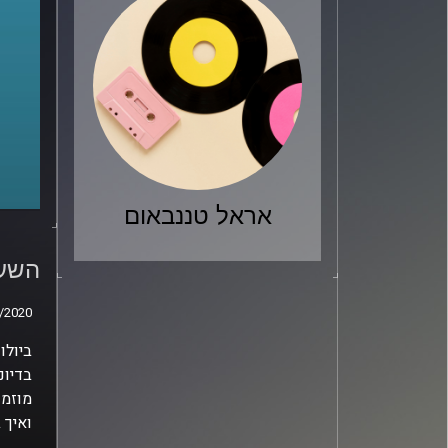
אראל טננבאום
השעה
מחשב
השעה
/2020
/2020
ביולו
בדיוני
מוזמנ
ואיך 