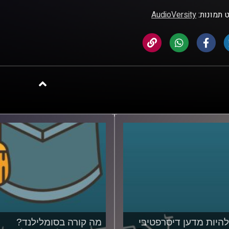
 תמונות:
AudioVersity
להיות מדען דיסרפטיבי
מה קורה בסומלילנד?