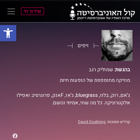
שידור חי
פתח סרגל
ל
ל
תוכן
תפריט
ראשי
ראשי
זיפים
בהגשת:
שמוליק רגב
מוזיקה מחוספסת של הופעות חיות.
ג'אם, רוק, בלוז, bluegrass, ג'אז, Fאנק, פרוגרסיב ואפילו
אלקטרוניקה. כל מה שחי, אמיתי ונושם.
קרדיט תמונות:
David Goehring