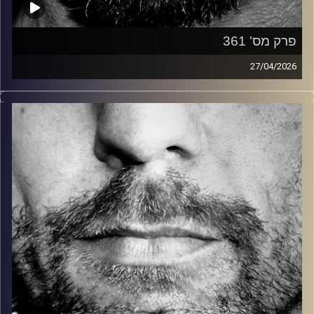
פרק מס' 361
27/04/2026
זיפים, מוזיקה מחוספסת של הופעות חיות. הרבה ג'אם, רוק,
בלוז, bluegrass, ג'אז, Fאנק, פרוגרסיב ואפילו אלקטרוניקה.
כל מה שחי, אמיתי ונושם.
עם שמוליק רגב.
קרדיט תמונות:
David Goehring