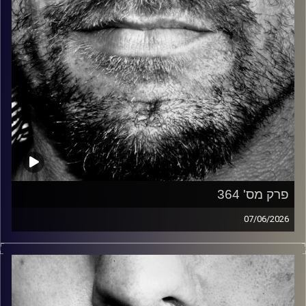
פרק מס' 364
07/06/2026
זיפים, מוזיקה מחוספסת של הופעות חיות. הרבה ג'אם, רוק,
בלוז, bluegrass, ג'אז, Fאנק, פרוגרסיב ואפילו אלקטרוניקה.
כל מה שחי, אמיתי ונושם.
עם שמוליק רגב.