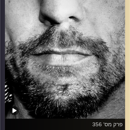
כל מה שחי, אמיתי ונושם.
עם שמוליק רגב.
קרדיט תמונות:
David Goehring
פרק מס' 356