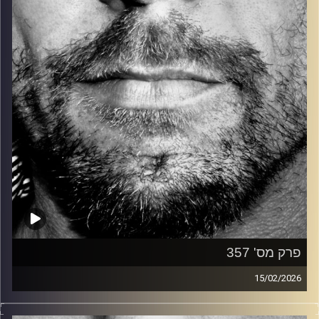
קרדיט תמונות:
David Goehring
פרק מס' 357
15/02/2026
זיפים, מוזיקה מחוספסת של הופעות חיות. הרבה ג'אם, רוק,
בלוז, bluegrass, ג'אז, Fאנק, פרוגרסיב ואפילו אלקטרוניקה.