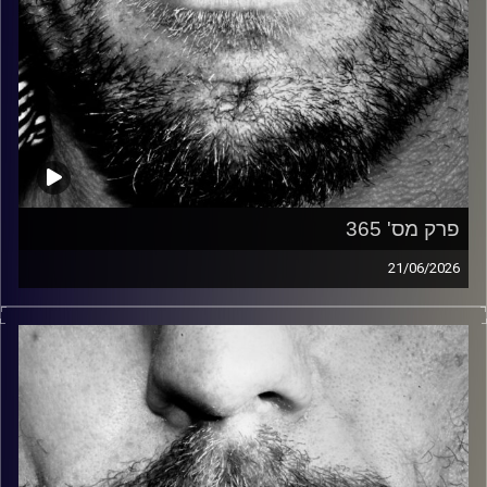
פרק מס' 365
21/06/2026
זיפים, מוזיקה מחוספסת של הופעות חיות. הרבה ג'אם, רוק,
בלוז, bluegrass, ג'אז, Fאנק, פרוגרסיב ואפילו אלקטרוניקה.
כל מה שחי, אמיתי ונושם.
עם שמוליק רגב.
קרדיט תמונות:
David Goehring