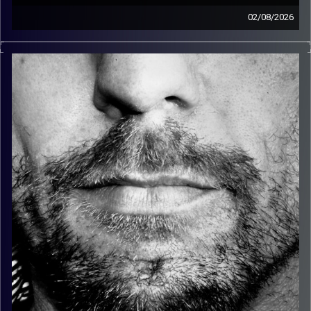
02/08/2026
זיפים, מוזיקה מחוספסת של הופעות חיות. הרבה ג'אם, רוק,
בלוז, bluegrass, ג'אז, Fאנק, פרוגרסיב ואפילו אלקטרוניקה.
כל מה שחי, אמיתי ונושם.
עם שמוליק רגב.
קרדיט תמונות:
David Goehring