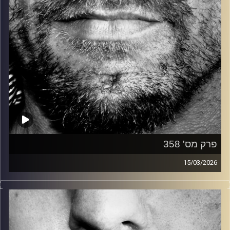
פרק מס' 358
15/03/2026
זיפים, מוזיקה מחוספסת של הופעות חיות. הרבה ג'אם, רוק,
בלוז, bluegrass, ג'אז, Fאנק, פרוגרסיב ואפילו אלקטרוניקה.
כל מה שחי, אמיתי ונושם.
עם שמוליק רגב.