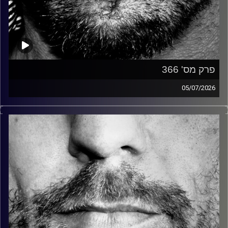
פרק מס' 366
05/07/2026
זיפים, מוזיקה מחוספסת של הופעות חיות. הרבה ג'אם, רוק,
בלוז, bluegrass, ג'אז, Fאנק, פרוגרסיב ואפילו אלקטרוניקה.
כל מה שחי, אמיתי ונושם.
עם שמוליק רגב.
קרדיט תמונות:
David Goehring