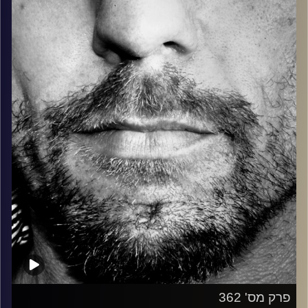
בלוז, bluegrass, ג'אז, Fאנק, פרוגרסיב ואפילו אלקטרוניקה.
כל מה שחי, אמיתי ונושם.
עם שמוליק רגב.
קרדיט תמונות:
David Goehring
פרק מס' 362