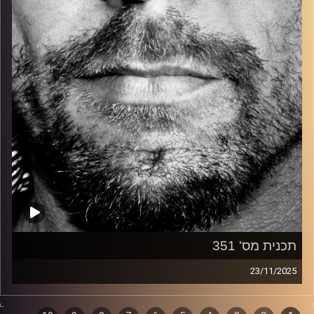
קרדיט תמונות:
David Goehring
תכנית מס' 351
23/11/2025
זיפים, מוזיקה מחוספסת של הופעות חיות. הרבה ג'אם, רוק,
בלוז, bluegrass, ג'אז, Fאנק, פרוגרסיב ואפילו אלקטרוניקה.