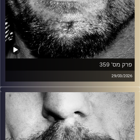
פרק מס' 359
29/03/2026
זיפים, מוזיקה מחוספסת של הופעות חיות. הרבה ג'אם, רוק,
בלוז, bluegrass, ג'אז, Fאנק, פרוגרסיב ואפילו אלקטרוניקה.
כל מה שחי, אמיתי ונושם.
עם שמוליק רגב.
קרדיט תמונות:
David Goehring