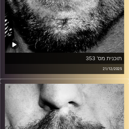
תוכנית מס' 353
21/12/2025
זיפים, מוזיקה מחוספסת של הופעות חיות. הרבה ג'אם, רוק,
בלוז, bluegrass, ג'אז, Fאנק, פרוגרסיב ואפילו אלקטרוניקה.
כל מה שחי, אמיתי ונושם.
עם שמוליק רגב.
קרדיט תמונות:
David Goehring