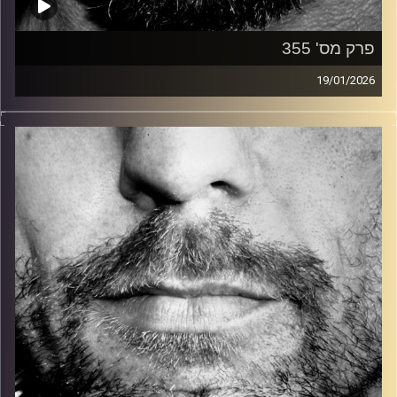
פרק מס' 355
19/01/2026
זיפים, מוזיקה מחוספסת של הופעות חיות. הרבה ג'אם, רוק,
בלוז, bluegrass, ג'אז, Fאנק, פרוגרסיב ואפילו אלקטרוניקה.
כל מה שחי, אמיתי ונושם.
עם שמוליק רגב.
קרדיט תמונות:
David Goehring