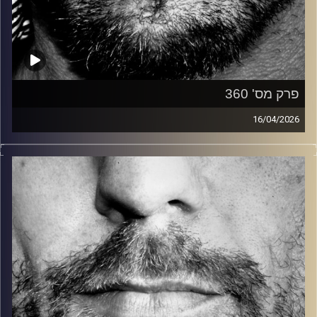
פרק מס' 360
16/04/2026
זיפים, מוזיקה מחוספסת של הופעות חיות. הרבה ג'אם, רוק,
בלוז, bluegrass, ג'אז, Fאנק, פרוגרסיב ואפילו אלקטרוניקה.
כל מה שחי, אמיתי ונושם.
עם שמוליק רגב.
קרדיט תמונות:
David Goehring