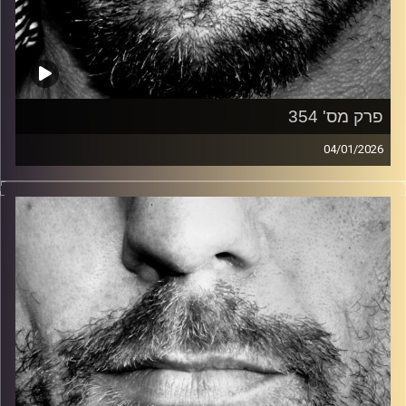
פרק מס' 354
04/01/2026
זיפים, מוזיקה מחוספסת של הופעות חיות. הרבה ג'אם, רוק,
בלוז, bluegrass, ג'אז, Fאנק, פרוגרסיב ואפילו אלקטרוניקה.
כל מה שחי, אמיתי ונושם.
עם שמוליק רגב.
קרדיט תמונות:
David Goehring