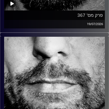
פרק מס' 367
19/07/2026
זיפים, מוזיקה מחוספסת של הופעות חיות. הרבה ג'אם, רוק,
בלוז, bluegrass, ג'אז, Fאנק, פרוגרסיב ואפילו אלקטרוניקה.
כל מה שחי, אמיתי ונושם.
עם שמוליק רגב.
קרדיט תמונות:
David Goehring