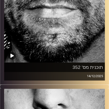
תוכנית מס' 352
14/12/2025
זיפים, מוזיקה מחוספסת של הופעות חיות. הרבה ג'אם, רוק,
בלוז, bluegrass, ג'אז, Fאנק, פרוגרסיב ואפילו אלקטרוניקה.
כל מה שחי, אמיתי ונושם.
עם שמוליק רגב.