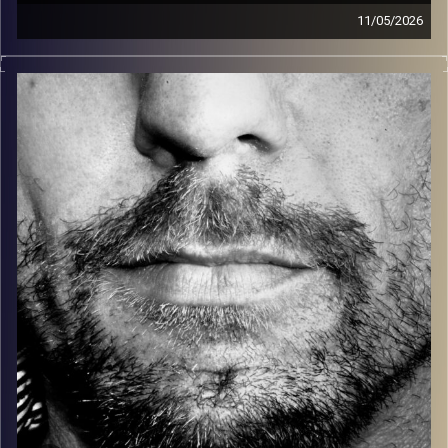
11/05/2026
זיפים, מוזיקה מחוספסת של הופעות חיות. הרבה ג'אם, רוק,
בלוז, bluegrass, ג'אז, Fאנק, פרוגרסיב ואפילו אלקטרוניקה.
כל מה שחי, אמיתי ונושם.
עם שמוליק רגב.
קרדיט תמונות:
David Goehring