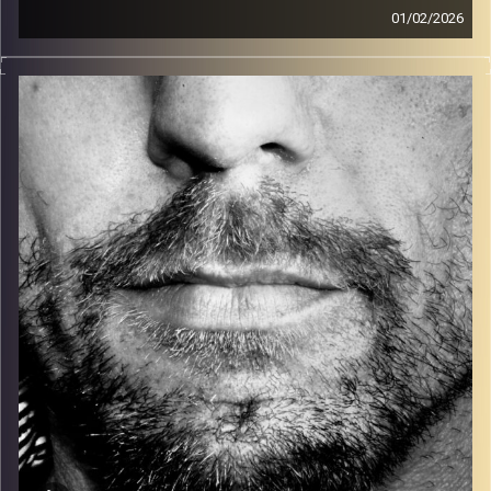
01/02/2026
זיפים, מוזיקה מחוספסת של הופעות חיות. הרבה ג'אם, רוק,
בלוז, bluegrass, ג'אז, Fאנק, פרוגרסיב ואפילו אלקטרוניקה.
כל מה שחי, אמיתי ונושם.
עם שמוליק רגב.
קרדיט תמונות:
David Goehring