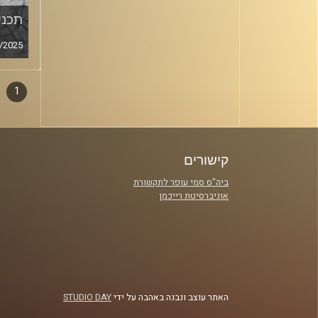
תכנית
/2025
1
דפדו
סגירה
פרקי
קישורים
ביה"ס סמי עופר לתקשורת
אוניברסיטת רייכמן
האתר עוצב ונבנה באהבה על ידי
STUDIO DAY