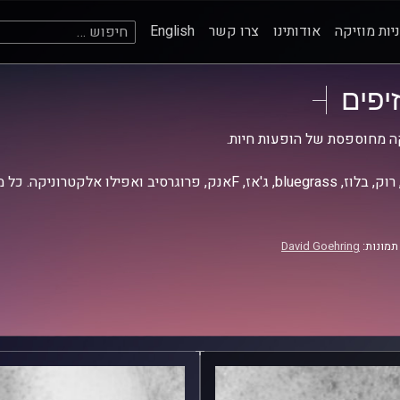
חיפוש:
יות מוזיקה
אודותינו
צרו קשר
English
זיפים
ה מחוספסת של הופעות חיות.
אז, Fאנק, פרוגרסיב ואפילו אלקטרוניקה. כל מה שחי, אמיתי ונושם.
תמונות:
David Goehring