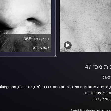
פרק מס' 368
02/08/2026
ת מס' 47
ת מס' 47
01/03
01/03
י, אמיתי ונושם.
וליק רגב.
 תמונות:
David Goehring