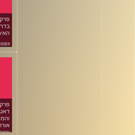
בדרך
האירו
/2025
דאטה
אורח
שארל