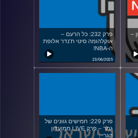
ון –
פרק 232: כל הרעם –
אוקלהומה סיטי ת'נדר אלופת
ה-NBA!
23/06/2025
פרק 229: חמישים גוונים של
גמר – פרק LIVE ממועדון
הגריי!