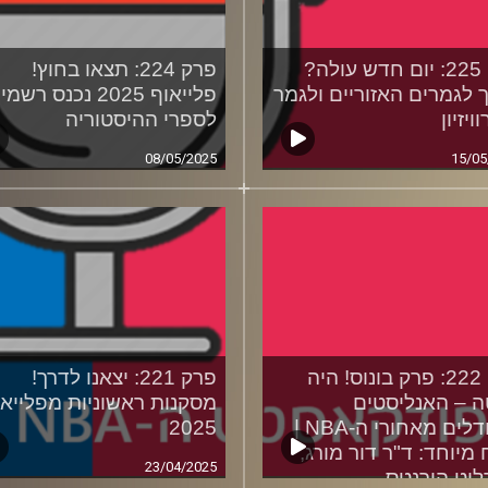
פרק 225: יום חדש עולה?
פרק 224: תצאו בחוץ!
 לגמרים האזוריים ולגמר
פלייאוף 2025 נכנס רשמ
ויזיון
לספרי ההיסטוריה
08/05/2025
15/05
פרק 222: פרק בונוס! היה
פרק 221: יצאנו לדרך!
 – האנליסטים
מסקנות ראשוניות מפלייאו
והמודלים מאחורי ה-NBA |
2025
 מיוחד: ד"ר דור מורג,
23/04/2025
וט הורנטס