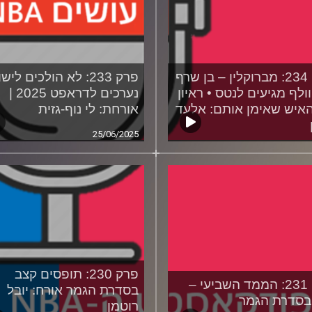
פרק 234: מברוקלין – בן שרף
פרק 233: לא הולכים ליש
וולף מגיעים לנטס • ראיון
נערכים לדראפט 2025 |
איש שאימן אותם: אלעד
אורחת: לי נוף-גזית
25/06/2025
02/07
פרק 230: תופסים קצב
פרק 231: הממד השביעי –
בסדרת הגמר אורח: יובל
רוטמן