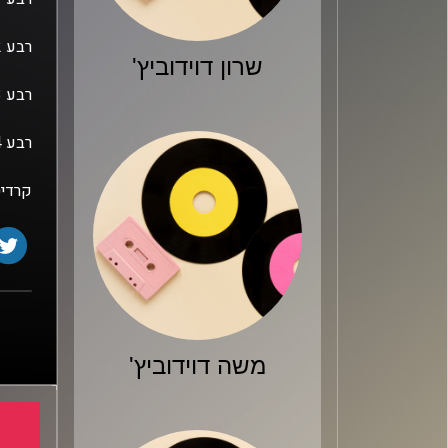
רבע 2: מה לעזאזל דאלאס עושים, ואיך תיראה שאר העונה של אבדיה
שרון דוידוביץ'
רבע 3: האלופה מתחזקת, גם מובילת הליגה, והאם סקרמנטו עשתה משהו נכון?
רבע 4: למה הלייקרס והניקס לא עשו כלום, ומי יגיעו לגמרים האזוריים
קרדיט
משה דוידוביץ'