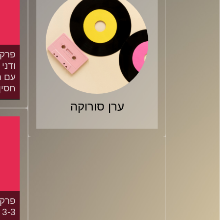
ודני 
עם ה
חסין
ערן סורוקה
/2025
3-3 בסדרת הגמר