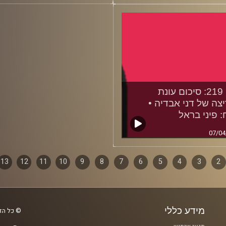
28/04
פרק 219: סיכום עונת
צה של דני אבדיה •
: פיני בראל
07/04
2
ף
3
4
5
6
7
8
9
10
11
12
13
ם
מידע כללי
© כל הזכ