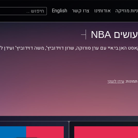
חיפוש:
יות מוזיקה
אודותינו
צרו קשר
English
עושים NBA
סט האן.בי.איי עם ערן סורוקה, שרון דוידוביץ', משה דוידוביץ' ועידן ל
תמונות:
עידן לוצקי