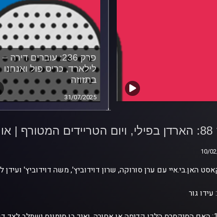
פרק 236: עוברים דירה –
לילארד, כריס פול ואנחנו
בתזוזה
31/07/2025
פרק 88: הארדן בפילי, ויום
ידים המטורף | אורח:
: עידו גור
גור
10/02
10/02
סט האן.בי.איי עם ערן סורוקה, שרון דוידוביץ', משה דוידוביץ' ועידן ל
 עידו גור