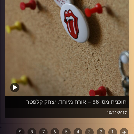
תוכנית מס' 86 – אורח מיוחד: יצחק קלפטר
10/12/2017
קלאסיקות רוק עם אורן הוף.
קודם
1
דפדוף
2
3
4
5
6
7
8
9