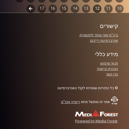
קרדיט תמונות:
włodi
10
11
12
13
14
15
16
17
לשלב
פרקים
הבא
קישורים
ביה"ס סמי עופר לתקשורת
אוניברסיטת רייכמן
מידע כללי
תנאי שימוש
הצהרת נגישות
צרו קשר
© כל הזכויות שמורות לקול האוניברסיטה
אתר זה מופעל תחת
רישיון אקו"ם
Powered by Media Forest