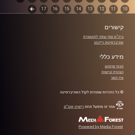
קרדיט תמונות:
włodi
10
11
12
13
14
15
16
17
לשלב
פרקים
הבא
קישורים
ביה"ס סמי עופר לתקשורת
אוניברסיטת רייכמן
מידע כללי
תנאי שימוש
הצהרת נגישות
צרו קשר
© כל הזכויות שמורות לקול האוניברסיטה
אתר זה מופעל תחת
רישיון אקו"ם
Powered by Media Forest