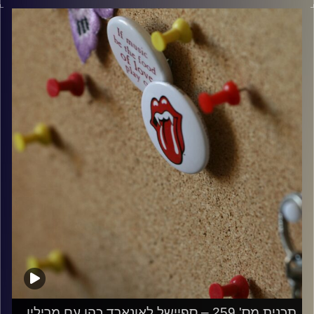
קרדיט תמונות:
włodi
תכנית מס' 259 – ספיישל לאונארד כהן עם מרילין