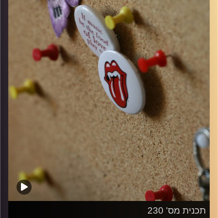
קרדיט תמונות:
włodi
תכנית מס' 230