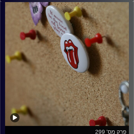
קרדיט תמונות:
włodi
פרק מס' 299