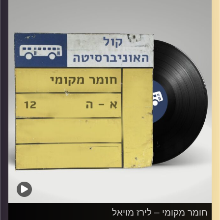
קרדיט תמונות:
Elior Buchnik
חומר מקומי – לירז מויאל