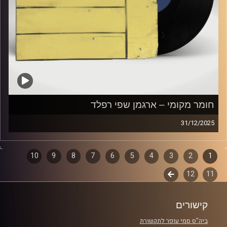
חומר מקומי – ארגמן שפי רפלד
31/12/2025
שעה של מוזיקה ישראלית עם ארגמן שפי רפלד
1
2
דפדוף
3
4
5
6
7
8
9
10
קרדיט תמונות:
Elior Buchnik
11
12
לשלב
פרקים
הבא
קישורים
ביה"ס סמי עופר לתקשורת