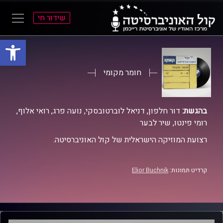
שידור חי
פתח סרגל
ל
ל
תוכן
תפריט
ראשי
ראשי
חומר מקומי
בהגשת:
דור חלפון, דניאל לוברטובסקי, נועה פרג, רואי אלוף,
רומי פינטו, שיר לבער
רצועת המוזיקה הישראלית של קול האוניברסיטה.
קרדיט תמונות:
Elior Buchnik