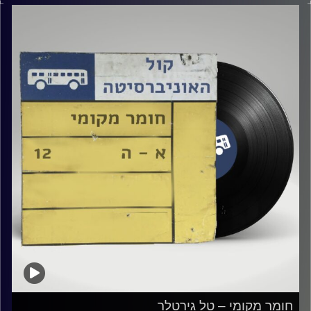
קרדיט תמונות:
Elior Buchnik
חומר מקומי – טל גירטלר