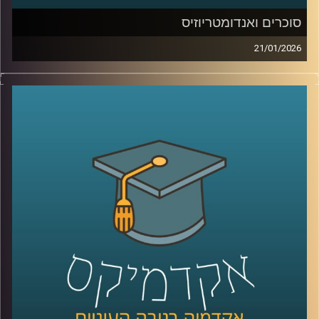
סוכרים ואנדומטריוזיס
21/01/2026
כשאנחנו חושבים על מחלות קשות כמו סרטן, אנחנו בדרך
כלל מדמיינים מוטציות, גנים ואולי גם כימותרפיה. אבל יש
שכבה אחרת, שקטה יותר, שקשה לראות אותה בעין, והיא יכולה
להיות ההבדל בין תא שהגוף מזהה כתא בעייתי, לבין תא
שמצליח להתחמק. זו שכבת הסוכרים, שרשראות זעירות
שעוטפות את התאים שלנו, כמו סוג של “תעודת זהות”
ביולוגית. כשהתעודה הזו משתנה, זה יכול להופיע בסרטן, אבל
זה יכול להופיע גם במחלות אחרות, למשל אנדומטריוזיס, מחלה
נפוצה וכואבת שלפעמים לוקח שנים עד שמקבלים עליה
אבחנה. והשאלה המרתקת היא האם אפשר לקחת את השינויים
האלה על פני התא ולהפוך אותם לשפה חדשה של רפואה, גם
לאבחון מוקדם יותר וגם לטיפול מדויק יותר.
היום בפרק אנחנו נכנסים לעולם הזה, עולם הגליקוביולוגיה
התרגומית, ונשאל איך הופכים שינוי קטן על פני תא לכלי
שעוזר לנו לזהות מחלה מוקדם יותר או לתקוף אותה