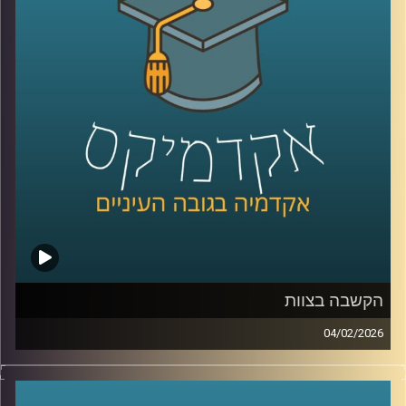
זה משבר רגעי או מגמה ארוכה, למה אמון נהיה תלוי מחנה
פוליטי, ומה המשמעות של זה לתחושת הייצוג, לציות לחוק,
ולחוסן החברתי, כדי לעשות סדר הזמנו את פרופ׳ אמנון כוורי,
פרופסור חבר וראש המכון לחירות ואחריות בבית ספר לאודר
לממשל ודיפלומטיה באוניברסיטת רייכמן, וביחד ננסה להבין
מה עומד מאחורי הנתונים, מה המדינה והחברה יכולות לעשות
כדי לשקם את האמון שלנו?
קרדיט תמונות:
AudioVersity
הקשבה בצוות
04/02/2026
בעולם הניהול והחיים האישיים מדברים הרבה על תקשורת
טובה, אבל הרבה פחות על הקשבה אמיתית, כזו שמשנה
דינמיקות, מערכות יחסים ותחושת ערך. הקשבה נתפסת