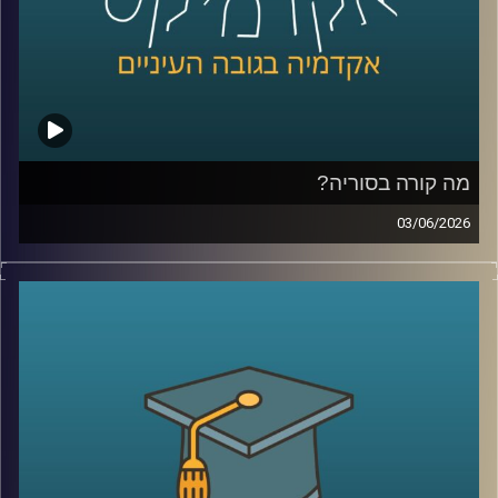
אז מה זה בכלל שוק חיזוי?
למה אנשים התחילו להאמין לפלטפורמות האלה יותר מלסקרים
ומומחים? מה קורה כשמיליארדי דולרים זורמים להימורים על
אירועים עולמיים? והאם יכול להיות שפלטפורמות כאלה כבר
לא רק מנבאות את המציאות, אלא גם מתחילות לעצב אותה?
מה קורה בסוריה?
כדי להבין את העולם הזה, נמצא איתנו היום פרופ’ צחי חייט
03/06/2026
מאוניברסיטת רייכמן, שחוקר חוכמת המונים, רשתות חברתיות
מה בעצם קורה היום בסוריה?
ואמינות מידע, ואחד החוקרים הבולטים בישראל בתחום שווקי
מי שולט שם? מי נלחם במי? איך טורקיה הפכה לשחקן כל כך
החיזוי
משמעותי? ומה בכלל נשאר מההשפעה של איראן וחיזבאללה?
קרדיט תמונות:
AudioVersity
נדמה שאחרי יותר מעשור של מלחמה, רוב הישראלים כבר
איבדו את היכולת להבין את התמונה.
אז היום ננסה לעשות סדר ולהבין איך נראה המזרח התיכון
החדש שנבנה ממש מעבר לגבול שלנו.
היום נארח את ד״ר מיכאל ברק, מרצה וחוקר בבית ספר לאודר