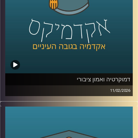
את העתיד הכחול של האזור .
בפרק הזה תשמעו קולות מהכנס, רעיונות גדולים, דילמות
אמיתיות, והרבה מאוד תשוקה לחבר בין מדע, קיימות וכלכלה.
קרדיט תמונות:
AudioVersity
דמוקרטיה ואמון ציבורי
11/02/2026
היום אנחנו נוגעים באחת השאלות הכי בוערות בדמוקרטיה, מה
זה בעצם אמון ציבורי, למה הוא כל כך חיוני לתפקוד של מדינה,
ומה קורה כשהוא נשחק, לפי דו״ח האמון מדצמבר 2025
התמונה מטרידה, רק 22% מביעים אמון בממשלה ורק 15%
בכנסת, ובמקביל רואים פערים גדולים בין מוסדות, למשל 39%
בבית המשפט העליון, אז מה אפשר ללמוד מהמספרים, האם