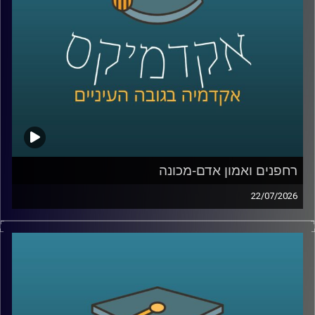
נדבר על מה באמת עומד מאחורי חוויית לקוח טובה, איך
ארגונים חושבים על חדשנות, ואיך בינה מלאכותית הולכת
לשנות את הדרך שבה כולנו קונים, עובדים ומקבלים החלטות
קרדיט תמונות:
AudioVersity
רחפנים ואמון אדם-מכונה
22/07/2026
אם לפני עשור היינו אומרים את המילה “רחפן”, כנראה שהיינו
חושבים על צילום מהאוויר או על גאדג’ט מגניב. היום התמונה
נראית אחרת לגמרי. רחפנים כבר בודקים תשתיות, מסייעים
באיתור נעדרים, מעבירים ציוד רפואי, משתתפים במלחמות,
ובמקרים מסוימים אפילו מסוגלים לבצע חלק מהמשימות
שלהם באופן עצמאי.