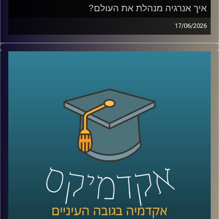
איך אנרגיה מנהלת את העולם?
17/06/2026
בשנים האחרונות אנחנו שומעים בלי סוף על משברי אנרגיה,
מחירי נפט, גז טבעי, מצרי הורמוז ומאבקי כוח בין מדינות, אבל
מאחורי כל הכותרות האלה מסתתר סיפור הרבה יותר גדול:
אנרגיה היא לא רק חשמל ודלק, היא כוח גיאופוליטי, כסף,
ביטחון לאומי והשפעה עולמית.
בפרק של היום נדבר על איך אנרגיה מעצבת את העולם
שאנחנו חיים בו, איך גילוי הגז שינה את המעמד של ישראל
במזרח התיכון, למה מצרים הפכה לשחקנית מרכזית בתחום,
ואיך שיתופי פעולה אנרגטיים יכולים להשפיע גם על יחסים
מדיניים ואזוריים.
איתנו היום ד״ר עמית מור, מנכ"ל משותף באקו-אנרג'י יעוץ
כלכלי אסטרטגי ומרצה באוניברסיטת רייכמן. מומחה בינ"ל
לכלכלת אנרגיה וסביבה, חשמל גז טבעי ונפט, בעל ניסיון עשיר
בייעוץ לממשלות, חברות בינלאומיות ומוסדות פיננסיים, יועץ
לבנק העולמי בפרויקטים גלובליים בתחומי אנרגיה ותשתיות.