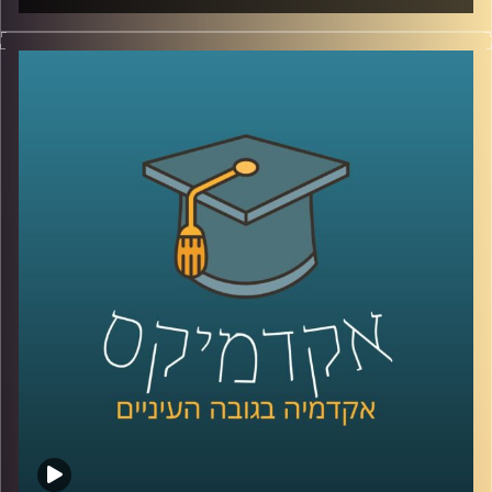
מאז הפעם האחרונה שדיברנו עם ד׳׳ר מאיר ג׳בדנפר, איראן
חווה טלטלה עמוקה, מחאה מתמשכת, דיכוי אלים שבו נהרגו
עשרות אלפי אזרחים ברחובות, משברי מים וחשמל שפוגעים
בחיי היומיום, ותחושת קריסה של החוזה בין המשטר לציבור.
בפרק הזה ננסה להבין מה באמת קורה בתוך איראן היום, איך
נראית המחאה מבפנים, עד כמה המשטר מרגיש מאוים, ואיך כל
זה מתחבר גם לאזור, לישראל, ולמה שאנחנו רואים בכותרות.
אז כדי לדבר על כל זה, שב אלינו ד׳׳ר מאיר ג׳בדנפר, מומחה
לפוליטיקה עכשווית של איראן בבית הספר לאודר לממשל,
דיפלומטיה ואסטרטגיה באוניברסיטת רייכמן
קרדיט תמונות:
AudioVersity