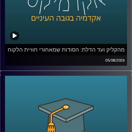
מהקליק ועד הדלת: הסודות שמאחורי חוויית הלקוח
05/08/2026
כולנו מזמינים היום כמעט הכול בלחיצת כפתור, אוכל, בגדים,
תרופות, אפילו את הקניות לסוף השבוע. אבל כמה מאיתנו
באמת חושבים על כל מה שקורה מהרגע שלחצנו על “הזמן”?
מי מחליט מה נראה ראשון באתר, איך בונים חוויית משתמש
שגורמת לנו לחזור שוב ושוב, ואיך משלבים בין טכנולוגיה,
דאטה, לוגיסטיקה ובעיקר הבנה של בני אדם?
כדי לדבר על כל זה נמצא איתי היום צביקה ביידא, לשעבר
מנכ”ל שופרסל אונליין, והיום Managing Director ושותף ב-
Manyone ישראל.