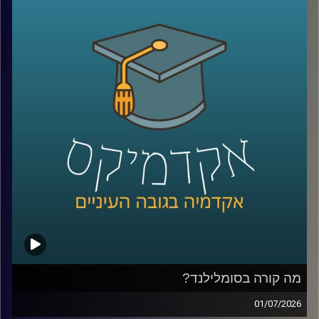
הגיע אחרי שחטיף שוקולד נמס בכיס של מהנדס שעבד על
רדאר, וארטיק שנולד כשילד שכח בחוץ כוס עם משקה ומקל
ערבוב בלילה קר.
על פניו, כל אלה נשמעים כמו מזל. אבל אולי זו רק חצי
מהתמונה. כי הרבה אנשים נתקלים בטעויות, בכישלונות
ובדברים לא צפויים, והשאלה היא מי יודע לעצור, להסתכל
עליהם אחרת, ולהפוך אותם לפריצת דרך.
האורח שלנו היום הוא מוטי שטנר, יזם סדרתי, משקיע ומרצה
באוניברסיטת רייכמן. יחד עם אחיו, פרופ׳ אורי שטנר, הוא כתב
את הספר “איך להיות מדען דיסרפטיבי”, שמנסה לשאול האם
פריצות דרך הן באמת עניין של גאונות ומזל, או שאפשר לפתח
צורת חשיבה, ואולי אפילו שיטה, שמגדילה את הסיכוי לזהות
שאלות גדולות, לערער על הנחות יסוד ולפרוץ את גבולות הידע
הקיים
בפרק הזה נדבר על הדרך שבה נולדות תגליות, על מה שמדע
יכול ללמוד מהייטק, על ההבדל בין חשיבה נועזת לחשיבה לא
מבוססת, ועל השאלה האם אפשר ללמד אנשים לחשוב בצורה
מה קורה בסומלילנד?
שמובילה לפריצות דרך
01/07/2026