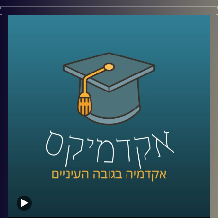
יש בעולם מדינה עם כ-6 מיליון תושבים, ממשלה, מטבע, צבא,
קרדיט תמונות:
AudioVersity
דרכונים ובחירות דמוקרטיות. היא יציבה יותר מחלק מהמדינות
השכנות שלה, יושבת באחד המקומות האסטרטגיים ביותר
בעולם, בכניסה לים האדום, ועדיין, מבחינת רוב מדינות העולם,
היא פשוט לא קיימת.
היום אנחנו יוצאים להכיר את סומלילנד, מדינה שרוב האנשים
מעולם לא שמעו עליה, אבל ייתכן שבעשור הקרוב היא תהפוך
לשחקנית משמעותית בזירה הגיאופוליטית.
כדי להבין איך נראים החיים במדינה שלא קיימת רשמית, למה
המעצמות הגדולות מתחילות להתעניין בה, והאם גם לישראל יש
אינטרס שם, הצטרף אליי היום השגריר ד״ר חיים קורן, בית ספר
לאודר לממשל, דיפלומטיה ואסטרטגיה, אוניברסיטת רייכמן.
שגריר ישראל הראשון לדרום סודן ושגריר מצרים
קרדיט תמונות:
AudioVersity