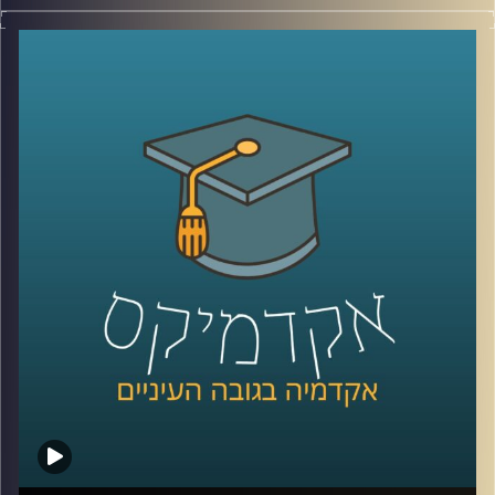
לפני כמה שנים, רוב האנשים עוד הצליחו להבין פחות או יותר
מי נגד מי במזרח התיכון.
היום? נדמה שהכול כבר התבלגן.
איראן, חיזבאללה, חמאס, סוריה, טורקיה, ארצות הברית,
החות’ים, רוסיה, הסכמים, איומים, מלחמה רב־זירתית… ובין כל
הכותרות, הרבה אנשים פשוט איבדו את התמונה הגדולה.
אז בפרק הזה רצינו לעצור רגע ולעשות סדר.
להבין מה באמת קורה באזור שלנו, מה השתנה מאז השבעה
באוקטובר, ואיך נראית היום המפה האסטרטגית של המזרח
התיכון.
איתנו היום ד”ר שי הר-צבי, מרצה וחוקר בכיר במכון למדיניות
ואסטרטגיה ב־אוניברסיטת רייכמן, ולשעבר מנכ”ל בפועל של
המשרד לנושאים אסטרטגיים וראש זירה בחטיבת המחקר
באמ”ן.
וביחד ננסה להבין: האם איראן באמת מתקרבת לנשק גרעיני,
מה מצבו האמיתי של חיזבאללה, האם חמאס עדיין שולט בעזה,