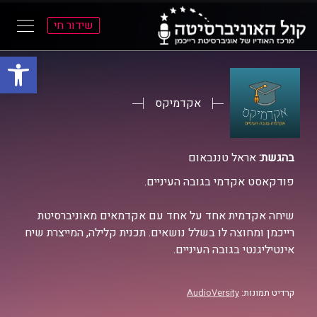
שידור חי
פתח סרגל
ל
ל
תוכן
תפריט
ראשי
ראשי
אקדמיקס
בהגשת:
אראל טננבאום
פודקאסט אקדמי בגובה העיניים.
שיחה אקדמית אחד על אחד עם אקדמאים מאוניברסיטת
רייכמן ומחוצה לו בשלל נושאים. תכנית קלילה, המייצרת שיח
אינטיליגנטי בגובה העיניים.
קרדיט תמונות:
AudioVersity