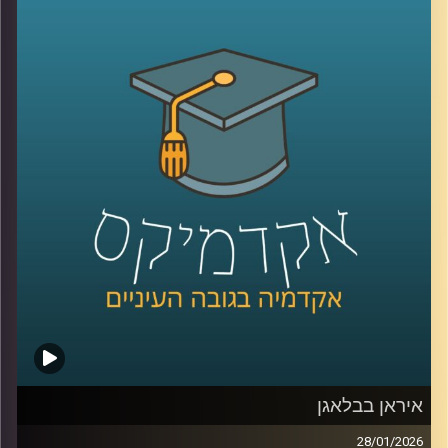
לעיתים כמיומנות רכה, אבל מחקר שנדבר עליו היום מראה
שהיא למעשה מנגנון עמוק שמכתיב אם צוותים ידברו וישתפו
ידע, ואם משפחות ירגישו מובנות או מתוסכלות. בפרק הזה
אנחנו מדברים על האופן שבו סגנון ההקשבה של מנהל, הורה
או בן משפחה מעצב את איכות הדיאלוג סביבו.
יחד עם ד״ר אסנת בוסקילה־ים, יועצת ארגונית ומרצה
באוניברסיטת רייכמן, נבחן למה הקשבה כל כך מאתגרת, למה
נאומים הם האויב שלה, ומה ההבדל בין הקשבה אישית,
הקשבה בצוות והקשבה במשפחה, ואיך שינוי קטן באופן
ההקשבה יכול לייצר שינוי גדול ביחסים?
קרדיט תמונות:
AudioVersity
איראן בבלאגן
28/01/2026