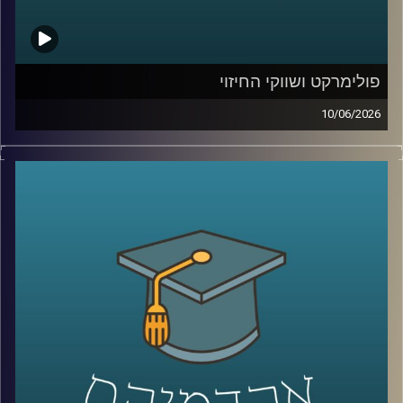
קרדיט תמונות:
AudioVersity
פולימרקט ושווקי החיזוי
10/06/2026
האם ישו יחזור בשנת 2026?
האם תהיה תקיפה באיראן לפני סוף החודש?
האם ח’מנאי יודח מהשלטון?
האם טראמפ יזכה שוב בנשיאות?
והאם האנושות תגלה חיים מחוץ לכדור הארץ?
כל אלה היו הימורים אמיתיים בפלטפורמת
Polymarket
.
כן, אנשים ברחבי העולם שמים כסף אמיתי על העתיד. על
מלחמות, פוליטיקה, דת, אסונות ואפילו סוף העולם.
ובזמן שרובנו צורכים חדשות כדי להבין מה קורה, יש אנשים
שפשוט נכנסים לפולימרקט כדי לראות “מה הסיכויים” ועל
הדרך גם מרוויחים כסף.