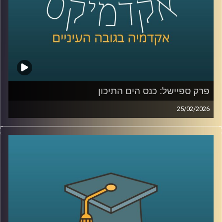
כדי להבין את כל זאת ועוד, נמצא איתנו היום אברי שכטר, מנהל
מכון ינאי לביטחון אנרגטי באוניברסיטת רייכמן
קרדיט תמונות:
AudioVersity
פרק ספיישל: כנס הים התיכון
25/02/2026
הקלטה מתוך השטח, מהכנס השמיני בנושא הים התיכון:
“כלכלה כחולה פורצת גבולות”, שהתקיים באוניברסיטת רייכמן .
יום שלם שבו מדענים, יזמים, קובעי מדיניות ואנשי שטח
נפגשו לדבר על הים, לא רק כמשאב טבע, אלא כזירת חדשנות,
כלכלה, ביטחון ושיתופי פעולה אזוריים.
בין מושבים על אנרגיה מתחדשת בים, חקלאות ימית, אצות
כמשאב כלכלי, בינה מלאכותית לניטור מגוון ביולוגי ושיתופי
פעולה גם כשאין שלום, יצאנו לראיין את האנשים שמעצבים