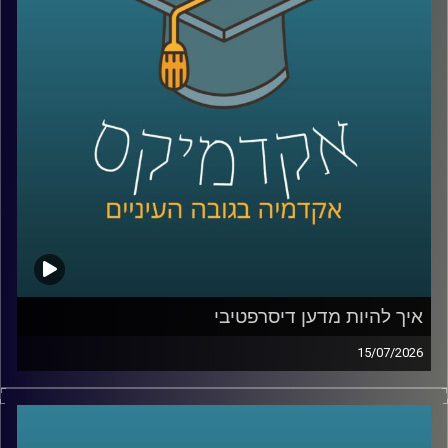
ככל שהמערכות האלה הופכות לחכמות יותר, עולה שאלה
הרבה יותר גדולה מרק מה הטכנולוגיה יודעת לעשות: האם
אנחנו יכולים לסמוך עליה? מתי אדם צריך לקבל את ההחלטה,
ומתי אפשר לתת למכונה לעשות את זה? ואם היא טועה, מי
בכלל אחראי?
על כל אלו נדבר עם ד״ר אביב בר זוהר, דוקטור למשפטים
בנושא חוקיות רחפנים אוטונומיים קטלניים ומשמעות
מעורבות האדם בחוג ההפעלה.
קרדיט תמונות:
AudioVersity
איך להיות מדען דיסרפטיבי
15/07/2026
הרבה מההמצאות שאנחנו מכירים התחילו בכלל מטעות.
פניצילין שנולד מצלחת פטרי שהתמלאה עובש, פוסט־איט
שהתחיל מדבק שלא היה מספיק חזק, מיקרוגל שהרעיון אליו