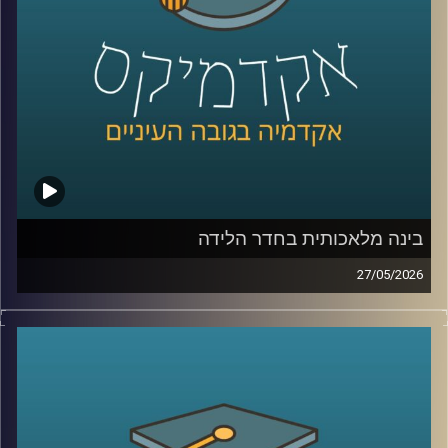
לממשל, דיפלומטיה ואסטרטגיה ב־אוניברסיטת רייכמן, וחוקר
בכיר ב־המכון למדיניות נגד טרור, מומחה לאיסלאם רדיקלי.
קרדיט תמונות:
AudioVersity
בינה מלאכותית בחדר הלידה
27/05/2026
הרפואה נמצאת היום באחת מנקודות המפנה המשמעותיות
ביותר בתולדותיה.
לא בגלל תרופה חדשה, ולא בגלל טכנולוגיה אחת, אלא בגלל
שינוי עמוק בדרך שבה מתקבלות החלטות.
בינה מלאכותית כבר לא נמצאת רק במעבדות או במחקרים, היא