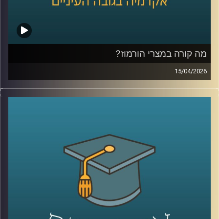
הספר הבינלאומי ע״ש רפאל רקנאטי באוניברסיטת רייכמן,
שנמצא כבר שנים בדיוק בנקודת המפגש בין ישראל ליהדות
התפוצות.
מהשירות כחייל בודד בצנחנים, דרך שליחויות ברחבי העולם,
בברית המועצות לשעבר, בקייפטאון, בוסטון ורומא ועד
מה קורה במצרי הורמוז?
לעבודה יומיומית עם אלפי סטודנטים בינלאומיים, הוא רואה
15/04/2026
מקרוב איך העולם משתנה, ואיך צעירים יהודים מקבלים
בשבועות האחרונים אנחנו שומעים אמירות דרמטיות סביב
החלטות שמעצבות את העתיד שלהם.
מצרי הורמוז, דיבורים על מצור, איומים מצד איראן, ואפילו
אז מה באמת קורה היום בקמפוסים?
רמיזות לכך שייתכן ויש מוקשים במים.
ולמה יותר ויותר סטודנטים בוחרים דווקא להגיע לכאן?
אבל מה שמעניין הוא שלא צריך מלחמה בפועל כדי להזיז את
קרדיט תמונות:
AudioVersity
העולם, מספיק חשש.
איך מעבר ימי יחסית קטן מצליח להשפיע על מחירי האנרגיה,
על שרשראות אספקה, ובסוף גם על יוקר המחיה של כולנו?
ולמה גם מדינות שלא תלויות בו ישירות, עדיין מושפעות מכל
מה שקורה שם?