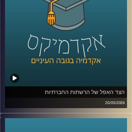
נכנסת אל תוך חדרי הטיפול, אל תוך רגעים של חוסר ודאות,
ולעיתים גם אל תוך ההחלטות הכי קריטיות שיש.
האם זה הופך את הרפואה למדויקת יותר, או דווקא משנה את
האופן שבו רופאים חושבים, שוקלים ומחליטים?
כדי להבין איך השינוי הזה נראה מבפנים, דווקא באחד
התחומים הכי רגישים ומורכבים ברפואה, עולם הלידות, נמצאת
איתנו היום פרופ’ אסנת ולפיש, מנהלת בית החולים לנשים
בבילינסון ומשנה לדיקן בית הספר לרפואה באוניברסיטת
רייכמן,
שנמצאת בחזית של שילוב טכנולוגיות מתקדמות ברפואה לצד
עבודה קלינית יומיומית בקבלת החלטות בזמן אמת.
הצד האפל של הרשתות החברתיות
קרדיט תמונות:
AudioVersity
20/05/2026
בשנים האחרונות, הרשתות החברתיות הפכו מפלטפורמה
שמקשרת בין אנשים בעיקר לדבר מרכזי בחיי רוב האנשים,
קשה לדמיין יום אחד בלעדיהן. יש המון דברים חיוביים