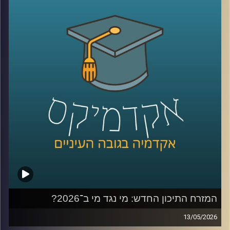
בשימוש ברשתות, למידה של דברים חדשים,
שמירה על קשר עם חברים, מציאת עבודה, אבל גם המון דברים
שליליים, אנחנו נחשפים לדברים שעושים לנו רע, מתגברים
יכולים לפתח הפרעות אכילה או דיכאון ועל אף שרובנו מבינים
את הנזקים הפוטנציאלים קשה לנו להתנתק או אפילו להמעיט
אז מה אפשר לעשות?
כדי לענות על השאלה הזו הצטרף אליי היום פרופ׳ צחי חייט,
ראש ההתמחות השיווקית בביה"ס סמי עופר לתקשורת.
קרדיט תמונות:
AudioVersity
המזרח התיכון החדש: מי נגד מי ב־2026?
13/05/2026