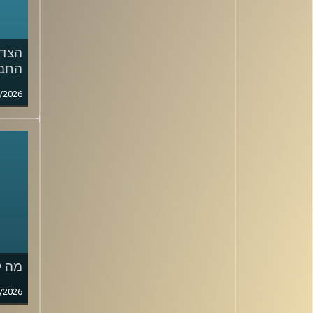
הצד 
החבר
/2026
מה ק
/2026