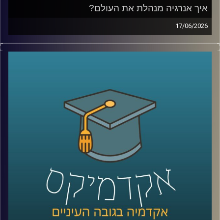
איך אנרגיה מנהלת את העולם?
17/06/2026
בשנים האחרונות אנחנו שומעים בלי סוף על משברי אנרגיה,
מחירי נפט, גז טבעי, מצרי הורמוז ומאבקי כוח בין מדינות, אבל
מאחורי כל הכותרות האלה מסתתר סיפור הרבה יותר גדול:
אנרגיה היא לא רק חשמל ודלק, היא כוח גיאופוליטי, כסף,
ביטחון לאומי והשפעה עולמית.
בפרק של היום נדבר על איך אנרגיה מעצבת את העולם
שאנחנו חיים בו, איך גילוי הגז שינה את המעמד של ישראל
במזרח התיכון, למה מצרים הפכה לשחקנית מרכזית בתחום,
ואיך שיתופי פעולה אנרגטיים יכולים להשפיע גם על יחסים
מדיניים ואזוריים.
איתנו היום ד״ר עמית מור, מנכ"ל משותף באקו-אנרג'י יעוץ
כלכלי אסטרטגי ומרצה באוניברסיטת רייכמן. מומחה בינ"ל
לכלכלת אנרגיה וסביבה, חשמל גז טבעי ונפט, בעל ניסיון עשיר
בייעוץ לממשלות, חברות בינלאומיות ומוסדות פיננסיים, יועץ
לבנק העולמי בפרויקטים גלובליים בתחומי אנרגיה ותשתיות.