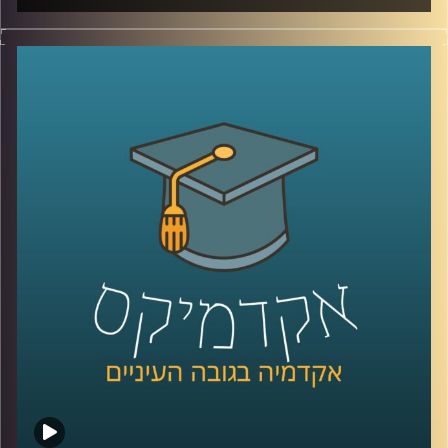
מאז הפעם האחרונה שדיברנו עם ד׳׳ר מאיר ג׳בדנפר, איראן
חווה טלטלה עמוקה, מחאה מתמשכת, דיכוי אלים שבו נהרגו
עשרות אלפי אזרחים ברחובות, משברי מים וחשמל שפוגעים
בחיי היומיום, ותחושת קריסה של החוזה בין המשטר לציבור.
בפרק הזה ננסה להבין מה באמת קורה בתוך איראן היום, איך
נראית המחאה מבפנים, עד כמה המשטר מרגיש מאוים, ואיך כל
זה מתחבר גם לאזור, לישראל, ולמה שאנחנו רואים בכותרות.
אז כדי לדבר על כל זה, שב אלינו ד׳׳ר מאיר ג׳בדנפר, מומחה
לפוליטיקה עכשווית של איראן בבית הספר לאודר לממשל,
דיפלומטיה ואסטרטגיה באוניברסיטת רייכמן
קרדיט תמונות:
AudioVersity