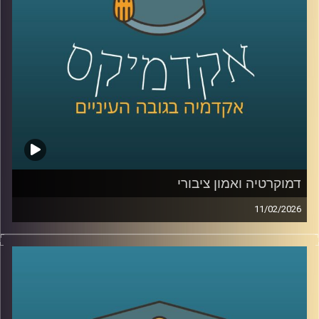
את העתיד הכחול של האזור .
בפרק הזה תשמעו קולות מהכנס, רעיונות גדולים, דילמות
אמיתיות, והרבה מאוד תשוקה לחבר בין מדע, קיימות וכלכלה.
קרדיט תמונות:
AudioVersity
דמוקרטיה ואמון ציבורי
11/02/2026
היום אנחנו נוגעים באחת השאלות הכי בוערות בדמוקרטיה, מה
זה בעצם אמון ציבורי, למה הוא כל כך חיוני לתפקוד של מדינה,
ומה קורה כשהוא נשחק, לפי דו״ח האמון מדצמבר 2025
התמונה מטרידה, רק 22% מביעים אמון בממשלה ורק 15%
בכנסת, ובמקביל רואים פערים גדולים בין מוסדות, למשל 39%
בבית המשפט העליון, אז מה אפשר ללמוד מהמספרים, האם