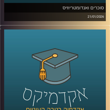
סוכרים ואנדומטריוזיס
21/01/2026
כשאנחנו חושבים על מחלות קשות כמו סרטן, אנחנו בדרך
כלל מדמיינים מוטציות, גנים ואולי גם כימותרפיה. אבל יש
שכבה אחרת, שקטה יותר, שקשה לראות אותה בעין, והיא יכולה
להיות ההבדל בין תא שהגוף מזהה כתא בעייתי, לבין תא
שמצליח להתחמק. זו שכבת הסוכרים, שרשראות זעירות
שעוטפות את התאים שלנו, כמו סוג של “תעודת זהות”
ביולוגית. כשהתעודה הזו משתנה, זה יכול להופיע בסרטן, אבל
זה יכול להופיע גם במחלות אחרות, למשל אנדומטריוזיס, מחלה
נפוצה וכואבת שלפעמים לוקח שנים עד שמקבלים עליה
אבחנה. והשאלה המרתקת היא האם אפשר לקחת את השינויים
האלה על פני התא ולהפוך אותם לשפה חדשה של רפואה, גם
לאבחון מוקדם יותר וגם לטיפול מדויק יותר.
היום בפרק אנחנו נכנסים לעולם הזה, עולם הגליקוביולוגיה
התרגומית, ונשאל איך הופכים שינוי קטן על פני תא לכלי
שעוזר לנו לזהות מחלה מוקדם יותר או לתקוף אותה