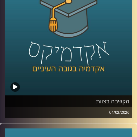
זה משבר רגעי או מגמה ארוכה, למה אמון נהיה תלוי מחנה
פוליטי, ומה המשמעות של זה לתחושת הייצוג, לציות לחוק,
ולחוסן החברתי, כדי לעשות סדר הזמנו את פרופ׳ אמנון כוורי,
פרופסור חבר וראש המכון לחירות ואחריות בבית ספר לאודר
לממשל ודיפלומטיה באוניברסיטת רייכמן, וביחד ננסה להבין
מה עומד מאחורי הנתונים, מה המדינה והחברה יכולות לעשות
כדי לשקם את האמון שלנו?
קרדיט תמונות:
AudioVersity
הקשבה בצוות
04/02/2026
בעולם הניהול והחיים האישיים מדברים הרבה על תקשורת
טובה, אבל הרבה פחות על הקשבה אמיתית, כזו שמשנה
דינמיקות, מערכות יחסים ותחושת ערך. הקשבה נתפסת