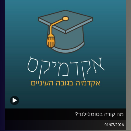
הגיע אחרי שחטיף שוקולד נמס בכיס של מהנדס שעבד על
רדאר, וארטיק שנולד כשילד שכח בחוץ כוס עם משקה ומקל
ערבוב בלילה קר.
על פניו, כל אלה נשמעים כמו מזל. אבל אולי זו רק חצי
מהתמונה. כי הרבה אנשים נתקלים בטעויות, בכישלונות
ובדברים לא צפויים, והשאלה היא מי יודע לעצור, להסתכל
עליהם אחרת, ולהפוך אותם לפריצת דרך.
האורח שלנו היום הוא מוטי שטנר, יזם סדרתי, משקיע ומרצה
באוניברסיטת רייכמן. יחד עם אחיו, פרופ׳ אורי שטנר, הוא כתב
את הספר “איך להיות מדען דיסרפטיבי”, שמנסה לשאול האם
פריצות דרך הן באמת עניין של גאונות ומזל, או שאפשר לפתח
צורת חשיבה, ואולי אפילו שיטה, שמגדילה את הסיכוי לזהות
שאלות גדולות, לערער על הנחות יסוד ולפרוץ את גבולות הידע
הקיים
בפרק הזה נדבר על הדרך שבה נולדות תגליות, על מה שמדע
יכול ללמוד מהייטק, על ההבדל בין חשיבה נועזת לחשיבה לא
מבוססת, ועל השאלה האם אפשר ללמד אנשים לחשוב בצורה
מה קורה בסומלילנד?
שמובילה לפריצות דרך
01/07/2026