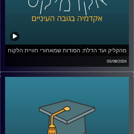
מהקליק ועד הדלת: הסודות שמאחורי חוויית הלקוח
05/08/2026
כולנו מזמינים היום כמעט הכול בלחיצת כפתור, אוכל, בגדים,
תרופות, אפילו את הקניות לסוף השבוע. אבל כמה מאיתנו
באמת חושבים על כל מה שקורה מהרגע שלחצנו על “הזמן”?
מי מחליט מה נראה ראשון באתר, איך בונים חוויית משתמש
שגורמת לנו לחזור שוב ושוב, ואיך משלבים בין טכנולוגיה,
דאטה, לוגיסטיקה ובעיקר הבנה של בני אדם?
כדי לדבר על כל זה נמצא איתי היום צביקה ביידא, לשעבר
מנכ”ל שופרסל אונליין, והיום Managing Director ושותף ב-
Manyone ישראל.