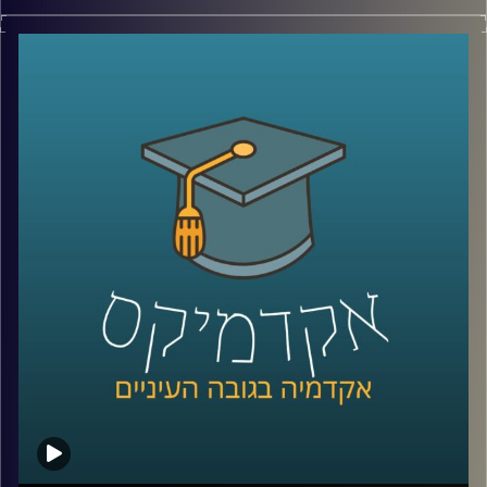
יש בעולם מדינה עם כ-6 מיליון תושבים, ממשלה, מטבע, צבא,
קרדיט תמונות:
AudioVersity
דרכונים ובחירות דמוקרטיות. היא יציבה יותר מחלק מהמדינות
השכנות שלה, יושבת באחד המקומות האסטרטגיים ביותר
בעולם, בכניסה לים האדום, ועדיין, מבחינת רוב מדינות העולם,
היא פשוט לא קיימת.
היום אנחנו יוצאים להכיר את סומלילנד, מדינה שרוב האנשים
מעולם לא שמעו עליה, אבל ייתכן שבעשור הקרוב היא תהפוך
לשחקנית משמעותית בזירה הגיאופוליטית.
כדי להבין איך נראים החיים במדינה שלא קיימת רשמית, למה
המעצמות הגדולות מתחילות להתעניין בה, והאם גם לישראל יש
אינטרס שם, הצטרף אליי היום השגריר ד״ר חיים קורן, בית ספר
לאודר לממשל, דיפלומטיה ואסטרטגיה, אוניברסיטת רייכמן.
שגריר ישראל הראשון לדרום סודן ושגריר מצרים
קרדיט תמונות:
AudioVersity