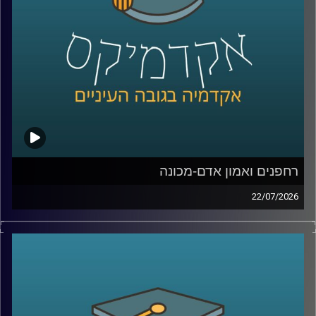
נדבר על מה באמת עומד מאחורי חוויית לקוח טובה, איך
ארגונים חושבים על חדשנות, ואיך בינה מלאכותית הולכת
לשנות את הדרך שבה כולנו קונים, עובדים ומקבלים החלטות
קרדיט תמונות:
AudioVersity
רחפנים ואמון אדם-מכונה
22/07/2026
אם לפני עשור היינו אומרים את המילה “רחפן”, כנראה שהיינו
חושבים על צילום מהאוויר או על גאדג’ט מגניב. היום התמונה
נראית אחרת לגמרי. רחפנים כבר בודקים תשתיות, מסייעים
באיתור נעדרים, מעבירים ציוד רפואי, משתתפים במלחמות,
ובמקרים מסוימים אפילו מסוגלים לבצע חלק מהמשימות
שלהם באופן עצמאי.