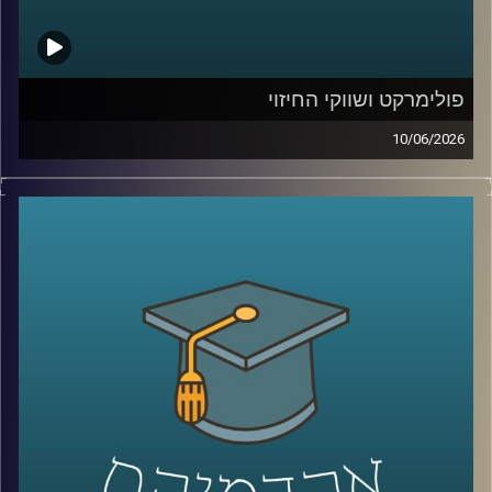
קרדיט תמונות:
AudioVersity
פולימרקט ושווקי החיזוי
10/06/2026
האם ישו יחזור בשנת 2026?
האם תהיה תקיפה באיראן לפני סוף החודש?
האם ח’מנאי יודח מהשלטון?
האם טראמפ יזכה שוב בנשיאות?
והאם האנושות תגלה חיים מחוץ לכדור הארץ?
כל אלה היו הימורים אמיתיים בפלטפורמת
Polymarket
.
כן, אנשים ברחבי העולם שמים כסף אמיתי על העתיד. על
מלחמות, פוליטיקה, דת, אסונות ואפילו סוף העולם.
ובזמן שרובנו צורכים חדשות כדי להבין מה קורה, יש אנשים
שפשוט נכנסים לפולימרקט כדי לראות “מה הסיכויים” ועל
הדרך גם מרוויחים כסף.