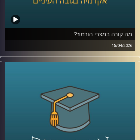
הספר הבינלאומי ע״ש רפאל רקנאטי באוניברסיטת רייכמן,
שנמצא כבר שנים בדיוק בנקודת המפגש בין ישראל ליהדות
התפוצות.
מהשירות כחייל בודד בצנחנים, דרך שליחויות ברחבי העולם,
בברית המועצות לשעבר, בקייפטאון, בוסטון ורומא ועד
מה קורה במצרי הורמוז?
לעבודה יומיומית עם אלפי סטודנטים בינלאומיים, הוא רואה
15/04/2026
מקרוב איך העולם משתנה, ואיך צעירים יהודים מקבלים
בשבועות האחרונים אנחנו שומעים אמירות דרמטיות סביב
החלטות שמעצבות את העתיד שלהם.
מצרי הורמוז, דיבורים על מצור, איומים מצד איראן, ואפילו
אז מה באמת קורה היום בקמפוסים?
רמיזות לכך שייתכן ויש מוקשים במים.
ולמה יותר ויותר סטודנטים בוחרים דווקא להגיע לכאן?
אבל מה שמעניין הוא שלא צריך מלחמה בפועל כדי להזיז את
קרדיט תמונות:
AudioVersity
העולם, מספיק חשש.
איך מעבר ימי יחסית קטן מצליח להשפיע על מחירי האנרגיה,
על שרשראות אספקה, ובסוף גם על יוקר המחיה של כולנו?
ולמה גם מדינות שלא תלויות בו ישירות, עדיין מושפעות מכל
מה שקורה שם?