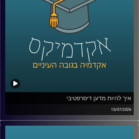
ככל שהמערכות האלה הופכות לחכמות יותר, עולה שאלה
הרבה יותר גדולה מרק מה הטכנולוגיה יודעת לעשות: האם
אנחנו יכולים לסמוך עליה? מתי אדם צריך לקבל את ההחלטה,
ומתי אפשר לתת למכונה לעשות את זה? ואם היא טועה, מי
בכלל אחראי?
על כל אלו נדבר עם ד״ר אביב בר זוהר, דוקטור למשפטים
בנושא חוקיות רחפנים אוטונומיים קטלניים ומשמעות
מעורבות האדם בחוג ההפעלה.
קרדיט תמונות:
AudioVersity
איך להיות מדען דיסרפטיבי
15/07/2026
הרבה מההמצאות שאנחנו מכירים התחילו בכלל מטעות.
פניצילין שנולד מצלחת פטרי שהתמלאה עובש, פוסט־איט
שהתחיל מדבק שלא היה מספיק חזק, מיקרוגל שהרעיון אליו