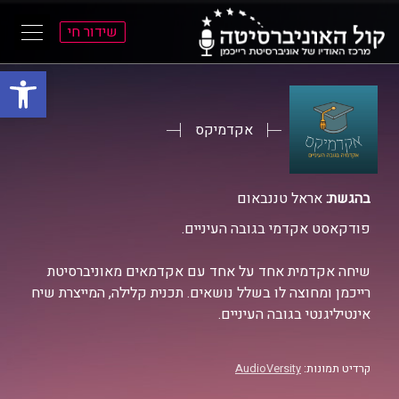
שידור חי
פתח סרגל
ל
ל
תוכן
תפריט
ראשי
ראשי
אקדמיקס
בהגשת:
אראל טננבאום
פודקאסט אקדמי בגובה העיניים.
שיחה אקדמית אחד על אחד עם אקדמאים מאוניברסיטת
רייכמן ומחוצה לו בשלל נושאים. תכנית קלילה, המייצרת שיח
אינטיליגנטי בגובה העיניים.
קרדיט תמונות:
AudioVersity