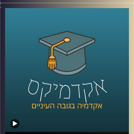
לפני כמה שנים, רוב האנשים עוד הצליחו להבין פחות או יותר
מי נגד מי במזרח התיכון.
היום? נדמה שהכול כבר התבלגן.
איראן, חיזבאללה, חמאס, סוריה, טורקיה, ארצות הברית,
החות’ים, רוסיה, הסכמים, איומים, מלחמה רב־זירתית… ובין כל
הכותרות, הרבה אנשים פשוט איבדו את התמונה הגדולה.
אז בפרק הזה רצינו לעצור רגע ולעשות סדר.
להבין מה באמת קורה באזור שלנו, מה השתנה מאז השבעה
באוקטובר, ואיך נראית היום המפה האסטרטגית של המזרח
התיכון.
איתנו היום ד”ר שי הר-צבי, מרצה וחוקר בכיר במכון למדיניות
ואסטרטגיה ב־אוניברסיטת רייכמן, ולשעבר מנכ”ל בפועל של
המשרד לנושאים אסטרטגיים וראש זירה בחטיבת המחקר
באמ”ן.
וביחד ננסה להבין: האם איראן באמת מתקרבת לנשק גרעיני,
מה מצבו האמיתי של חיזבאללה, האם חמאס עדיין שולט בעזה,