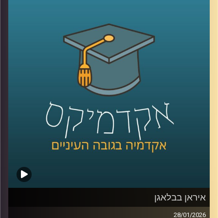
לעיתים כמיומנות רכה, אבל מחקר שנדבר עליו היום מראה
שהיא למעשה מנגנון עמוק שמכתיב אם צוותים ידברו וישתפו
ידע, ואם משפחות ירגישו מובנות או מתוסכלות. בפרק הזה
אנחנו מדברים על האופן שבו סגנון ההקשבה של מנהל, הורה
או בן משפחה מעצב את איכות הדיאלוג סביבו.
יחד עם ד״ר אסנת בוסקילה־ים, יועצת ארגונית ומרצה
באוניברסיטת רייכמן, נבחן למה הקשבה כל כך מאתגרת, למה
נאומים הם האויב שלה, ומה ההבדל בין הקשבה אישית,
הקשבה בצוות והקשבה במשפחה, ואיך שינוי קטן באופן
ההקשבה יכול לייצר שינוי גדול ביחסים?
קרדיט תמונות:
AudioVersity
איראן בבלאגן
28/01/2026