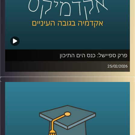
כדי להבין את כל זאת ועוד, נמצא איתנו היום אברי שכטר, מנהל
מכון ינאי לביטחון אנרגטי באוניברסיטת רייכמן
קרדיט תמונות:
AudioVersity
פרק ספיישל: כנס הים התיכון
25/02/2026
הקלטה מתוך השטח, מהכנס השמיני בנושא הים התיכון:
“כלכלה כחולה פורצת גבולות”, שהתקיים באוניברסיטת רייכמן .
יום שלם שבו מדענים, יזמים, קובעי מדיניות ואנשי שטח
נפגשו לדבר על הים, לא רק כמשאב טבע, אלא כזירת חדשנות,
כלכלה, ביטחון ושיתופי פעולה אזוריים.
בין מושבים על אנרגיה מתחדשת בים, חקלאות ימית, אצות
כמשאב כלכלי, בינה מלאכותית לניטור מגוון ביולוגי ושיתופי
פעולה גם כשאין שלום, יצאנו לראיין את האנשים שמעצבים