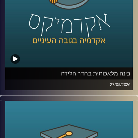
לממשל, דיפלומטיה ואסטרטגיה ב־אוניברסיטת רייכמן, וחוקר
בכיר ב־המכון למדיניות נגד טרור, מומחה לאיסלאם רדיקלי.
קרדיט תמונות:
AudioVersity
בינה מלאכותית בחדר הלידה
27/05/2026
הרפואה נמצאת היום באחת מנקודות המפנה המשמעותיות
ביותר בתולדותיה.
לא בגלל תרופה חדשה, ולא בגלל טכנולוגיה אחת, אלא בגלל
שינוי עמוק בדרך שבה מתקבלות החלטות.
בינה מלאכותית כבר לא נמצאת רק במעבדות או במחקרים, היא