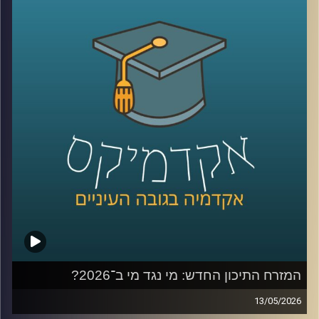
בשימוש ברשתות, למידה של דברים חדשים,
שמירה על קשר עם חברים, מציאת עבודה, אבל גם המון דברים
שליליים, אנחנו נחשפים לדברים שעושים לנו רע, מתגברים
יכולים לפתח הפרעות אכילה או דיכאון ועל אף שרובנו מבינים
את הנזקים הפוטנציאלים קשה לנו להתנתק או אפילו להמעיט
אז מה אפשר לעשות?
כדי לענות על השאלה הזו הצטרף אליי היום פרופ׳ צחי חייט,
ראש ההתמחות השיווקית בביה"ס סמי עופר לתקשורת.
קרדיט תמונות:
AudioVersity
המזרח התיכון החדש: מי נגד מי ב־2026?
13/05/2026