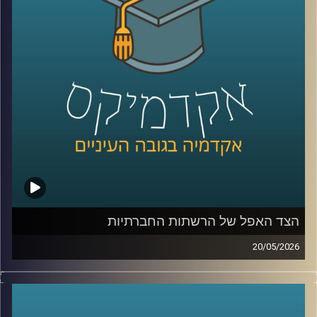
נכנסת אל תוך חדרי הטיפול, אל תוך רגעים של חוסר ודאות,
ולעיתים גם אל תוך ההחלטות הכי קריטיות שיש.
האם זה הופך את הרפואה למדויקת יותר, או דווקא משנה את
האופן שבו רופאים חושבים, שוקלים ומחליטים?
כדי להבין איך השינוי הזה נראה מבפנים, דווקא באחד
התחומים הכי רגישים ומורכבים ברפואה, עולם הלידות, נמצאת
איתנו היום פרופ’ אסנת ולפיש, מנהלת בית החולים לנשים
בבילינסון ומשנה לדיקן בית הספר לרפואה באוניברסיטת
רייכמן,
שנמצאת בחזית של שילוב טכנולוגיות מתקדמות ברפואה לצד
עבודה קלינית יומיומית בקבלת החלטות בזמן אמת.
הצד האפל של הרשתות החברתיות
קרדיט תמונות:
AudioVersity
20/05/2026
בשנים האחרונות, הרשתות החברתיות הפכו מפלטפורמה
שמקשרת בין אנשים בעיקר לדבר מרכזי בחיי רוב האנשים,
קשה לדמיין יום אחד בלעדיהן. יש המון דברים חיוביים