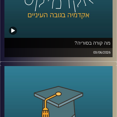
אז מה זה בכלל שוק חיזוי?
למה אנשים התחילו להאמין לפלטפורמות האלה יותר מלסקרים
ומומחים? מה קורה כשמיליארדי דולרים זורמים להימורים על
אירועים עולמיים? והאם יכול להיות שפלטפורמות כאלה כבר
לא רק מנבאות את המציאות, אלא גם מתחילות לעצב אותה?
מה קורה בסוריה?
כדי להבין את העולם הזה, נמצא איתנו היום פרופ’ צחי חייט
03/06/2026
מאוניברסיטת רייכמן, שחוקר חוכמת המונים, רשתות חברתיות
מה בעצם קורה היום בסוריה?
ואמינות מידע, ואחד החוקרים הבולטים בישראל בתחום שווקי
מי שולט שם? מי נלחם במי? איך טורקיה הפכה לשחקן כל כך
החיזוי
משמעותי? ומה בכלל נשאר מההשפעה של איראן וחיזבאללה?
קרדיט תמונות:
AudioVersity
נדמה שאחרי יותר מעשור של מלחמה, רוב הישראלים כבר
איבדו את היכולת להבין את התמונה.
אז היום ננסה לעשות סדר ולהבין איך נראה המזרח התיכון
החדש שנבנה ממש מעבר לגבול שלנו.
היום נארח את ד״ר מיכאל ברק, מרצה וחוקר בבית ספר לאודר