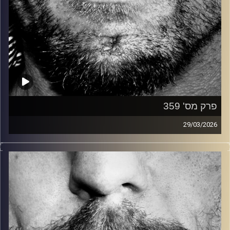
פרק מס' 359
29/03/2026
זיפים, מוזיקה מחוספסת של הופעות חיות. הרבה ג'אם, רוק,
בלוז, bluegrass, ג'אז, Fאנק, פרוגרסיב ואפילו אלקטרוניקה.
כל מה שחי, אמיתי ונושם.
עם שמוליק רגב.
קרדיט תמונות:
David Goehring