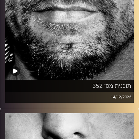
תוכנית מס' 352
14/12/2025
זיפים, מוזיקה מחוספסת של הופעות חיות. הרבה ג'אם, רוק,
בלוז, bluegrass, ג'אז, Fאנק, פרוגרסיב ואפילו אלקטרוניקה.
כל מה שחי, אמיתי ונושם.
עם שמוליק רגב.