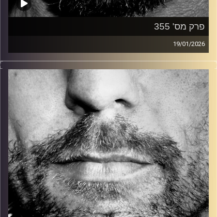
פרק מס' 355
19/01/2026
זיפים, מוזיקה מחוספסת של הופעות חיות. הרבה ג'אם, רוק,
בלוז, bluegrass, ג'אז, Fאנק, פרוגרסיב ואפילו אלקטרוניקה.
כל מה שחי, אמיתי ונושם.
עם שמוליק רגב.
קרדיט תמונות:
David Goehring