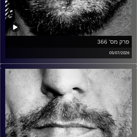
פרק מס' 366
05/07/2026
זיפים, מוזיקה מחוספסת של הופעות חיות. הרבה ג'אם, רוק,
בלוז, bluegrass, ג'אז, Fאנק, פרוגרסיב ואפילו אלקטרוניקה.
כל מה שחי, אמיתי ונושם.
עם שמוליק רגב.
קרדיט תמונות:
David Goehring