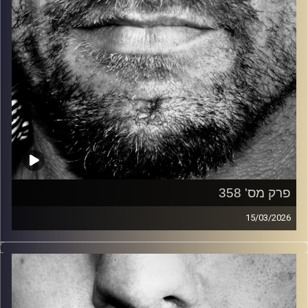
פרק מס' 358
15/03/2026
זיפים, מוזיקה מחוספסת של הופעות חיות. הרבה ג'אם, רוק,
בלוז, bluegrass, ג'אז, Fאנק, פרוגרסיב ואפילו אלקטרוניקה.
כל מה שחי, אמיתי ונושם.
עם שמוליק רגב.