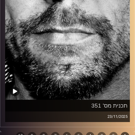
קרדיט תמונות:
David Goehring
תכנית מס' 351
23/11/2025
זיפים, מוזיקה מחוספסת של הופעות חיות. הרבה ג'אם, רוק,
בלוז, bluegrass, ג'אז, Fאנק, פרוגרסיב ואפילו אלקטרוניקה.