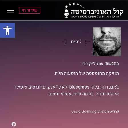
שידור חי
פתח סרגל
ל
ל
תוכן
תפריט
ראשי
ראשי
זיפים
בהגשת:
שמוליק רגב
מוזיקה מחוספסת של הופעות חיות.
ג'אם, רוק, בלוז, bluegrass, ג'אז, Fאנק, פרוגרסיב ואפילו
אלקטרוניקה. כל מה שחי, אמיתי ונושם.
קרדיט תמונות:
David Goehring