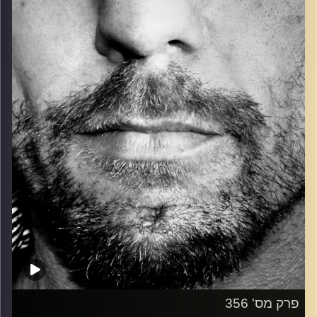
כל מה שחי, אמיתי ונושם.
עם שמוליק רגב.
קרדיט תמונות:
David Goehring
פרק מס' 356