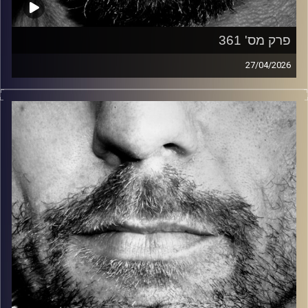
פרק מס' 361
27/04/2026
זיפים, מוזיקה מחוספסת של הופעות חיות. הרבה ג'אם, רוק,
בלוז, bluegrass, ג'אז, Fאנק, פרוגרסיב ואפילו אלקטרוניקה.
כל מה שחי, אמיתי ונושם.
עם שמוליק רגב.
קרדיט תמונות:
David Goehring