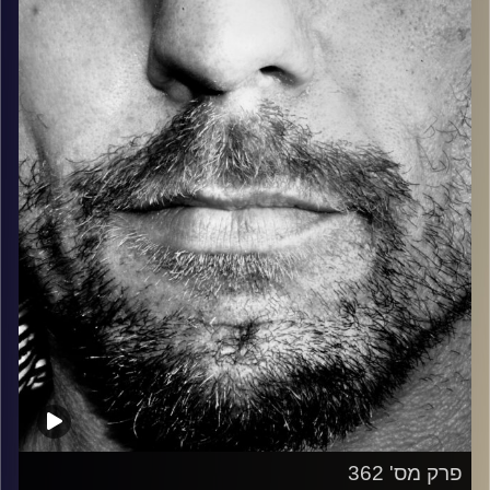
בלוז, bluegrass, ג'אז, Fאנק, פרוגרסיב ואפילו אלקטרוניקה.
כל מה שחי, אמיתי ונושם.
עם שמוליק רגב.
קרדיט תמונות:
David Goehring
פרק מס' 362