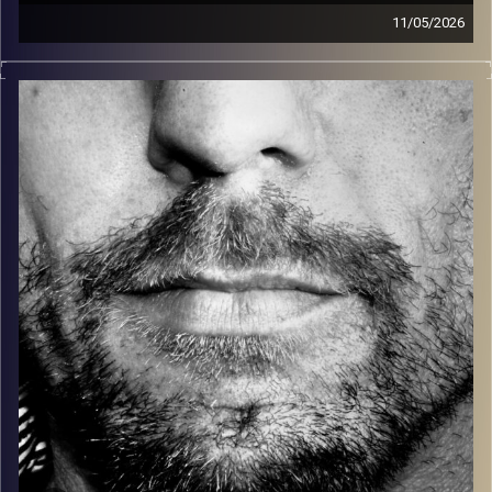
11/05/2026
זיפים, מוזיקה מחוספסת של הופעות חיות. הרבה ג'אם, רוק,
בלוז, bluegrass, ג'אז, Fאנק, פרוגרסיב ואפילו אלקטרוניקה.
כל מה שחי, אמיתי ונושם.
עם שמוליק רגב.
קרדיט תמונות:
David Goehring