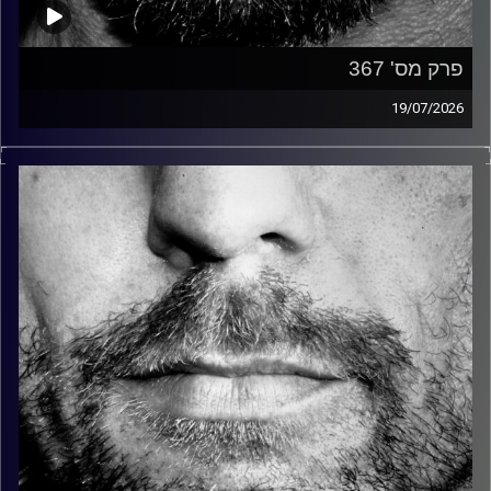
פרק מס' 367
19/07/2026
זיפים, מוזיקה מחוספסת של הופעות חיות. הרבה ג'אם, רוק,
בלוז, bluegrass, ג'אז, Fאנק, פרוגרסיב ואפילו אלקטרוניקה.
כל מה שחי, אמיתי ונושם.
עם שמוליק רגב.
קרדיט תמונות:
David Goehring