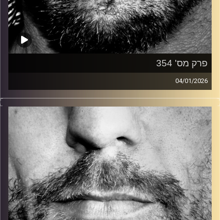
פרק מס' 354
04/01/2026
זיפים, מוזיקה מחוספסת של הופעות חיות. הרבה ג'אם, רוק,
בלוז, bluegrass, ג'אז, Fאנק, פרוגרסיב ואפילו אלקטרוניקה.
כל מה שחי, אמיתי ונושם.
עם שמוליק רגב.
קרדיט תמונות:
David Goehring