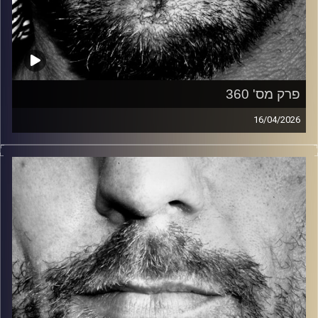
פרק מס' 360
16/04/2026
זיפים, מוזיקה מחוספסת של הופעות חיות. הרבה ג'אם, רוק,
בלוז, bluegrass, ג'אז, Fאנק, פרוגרסיב ואפילו אלקטרוניקה.
כל מה שחי, אמיתי ונושם.
עם שמוליק רגב.
קרדיט תמונות:
David Goehring