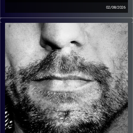
02/08/2026
זיפים, מוזיקה מחוספסת של הופעות חיות. הרבה ג'אם, רוק,
בלוז, bluegrass, ג'אז, Fאנק, פרוגרסיב ואפילו אלקטרוניקה.
כל מה שחי, אמיתי ונושם.
עם שמוליק רגב.
קרדיט תמונות:
David Goehring