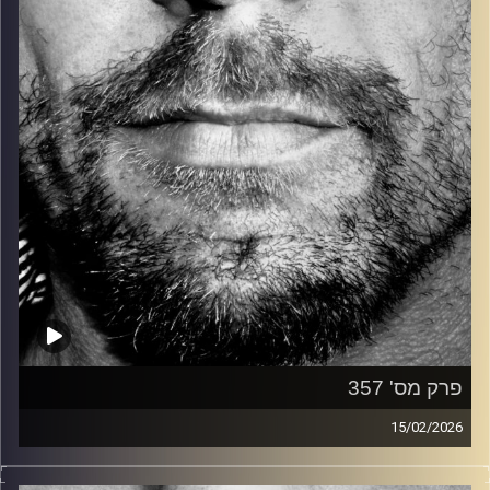
קרדיט תמונות:
David Goehring
פרק מס' 357
15/02/2026
זיפים, מוזיקה מחוספסת של הופעות חיות. הרבה ג'אם, רוק,
בלוז, bluegrass, ג'אז, Fאנק, פרוגרסיב ואפילו אלקטרוניקה.