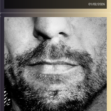
01/02/2026
זיפים, מוזיקה מחוספסת של הופעות חיות. הרבה ג'אם, רוק,
בלוז, bluegrass, ג'אז, Fאנק, פרוגרסיב ואפילו אלקטרוניקה.
כל מה שחי, אמיתי ונושם.
עם שמוליק רגב.
קרדיט תמונות:
David Goehring