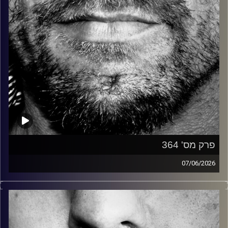
פרק מס' 364
07/06/2026
זיפים, מוזיקה מחוספסת של הופעות חיות. הרבה ג'אם, רוק,
בלוז, bluegrass, ג'אז, Fאנק, פרוגרסיב ואפילו אלקטרוניקה.
כל מה שחי, אמיתי ונושם.
עם שמוליק רגב.