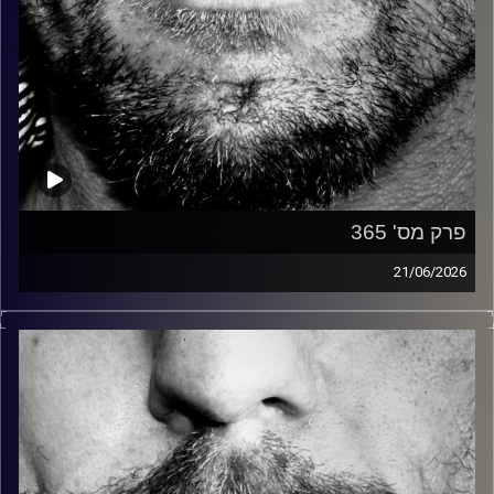
פרק מס' 365
21/06/2026
זיפים, מוזיקה מחוספסת של הופעות חיות. הרבה ג'אם, רוק,
בלוז, bluegrass, ג'אז, Fאנק, פרוגרסיב ואפילו אלקטרוניקה.
כל מה שחי, אמיתי ונושם.
עם שמוליק רגב.
קרדיט תמונות:
David Goehring