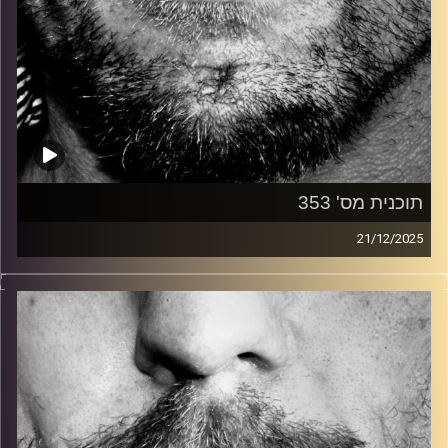
תוכנית מס' 353
21/12/2025
זיפים, מוזיקה מחוספסת של הופעות חיות. הרבה ג'אם, רוק,
בלוז, bluegrass, ג'אז, Fאנק, פרוגרסיב ואפילו אלקטרוניקה.
כל מה שחי, אמיתי ונושם.
עם שמוליק רגב.
קרדיט תמונות:
David Goehring