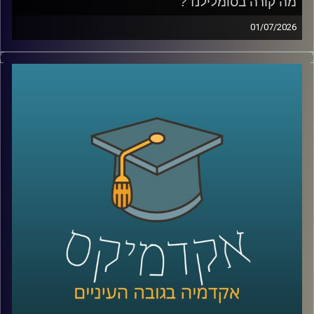
מבוססת, ועל השאלה האם אפשר ללמד אנשים לחשוב בצורה
מה קורה בסומלילנד?
שמובילה לפריצות דרך
01/07/2026
יש בעולם מדינה עם כ-6 מיליון תושבים, ממשלה, מטבע, צבא,
קרדיט תמונות:
AudioVersity
דרכונים ובחירות דמוקרטיות. היא יציבה יותר מחלק מהמדינות
השכנות שלה, יושבת באחד המקומות האסטרטגיים ביותר
בעולם, בכניסה לים האדום, ועדיין, מבחינת רוב מדינות העולם,
היא פשוט לא קיימת.
היום אנחנו יוצאים להכיר את סומלילנד, מדינה שרוב האנשים
מעולם לא שמעו עליה, אבל ייתכן שבעשור הקרוב היא תהפוך
לשחקנית משמעותית בזירה הגיאופוליטית.
כדי להבין איך נראים החיים במדינה שלא קיימת רשמית, למה
המעצמות הגדולות מתחילות להתעניין בה, והאם גם לישראל יש
אינטרס שם, הצטרף אליי היום השגריר ד״ר חיים קורן, בית ספר
לאודר לממשל, דיפלומטיה ואסטרטגיה, אוניברסיטת רייכמן.
שגריר ישראל הראשון לדרום סודן ושגריר מצרים
קרדיט תמונות:
AudioVersity