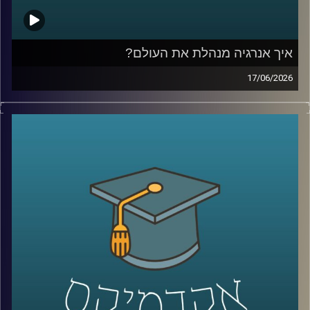
איך אנרגיה מנהלת את העולם?
17/06/2026
בשנים האחרונות אנחנו שומעים בלי סוף על משברי אנרגיה,
מחירי נפט, גז טבעי, מצרי הורמוז ומאבקי כוח בין מדינות, אבל
מאחורי כל הכותרות האלה מסתתר סיפור הרבה יותר גדול:
אנרגיה היא לא רק חשמל ודלק, היא כוח גיאופוליטי, כסף,
ביטחון לאומי והשפעה עולמית.
בפרק של היום נדבר על איך אנרגיה מעצבת את העולם
שאנחנו חיים בו, איך גילוי הגז שינה את המעמד של ישראל
במזרח התיכון, למה מצרים הפכה לשחקנית מרכזית בתחום,
ואיך שיתופי פעולה אנרגטיים יכולים להשפיע גם על יחסים
מדיניים ואזוריים.
איתנו היום ד״ר עמית מור, מנכ"ל משותף באקו-אנרג'י יעוץ
כלכלי אסטרטגי ומרצה באוניברסיטת רייכמן. מומחה בינ"ל