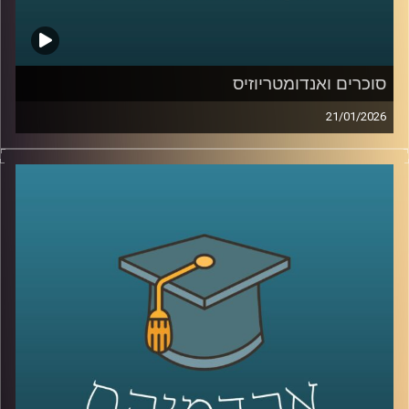
סוכרים ואנדומטריוזיס
21/01/2026
כשאנחנו חושבים על מחלות קשות כמו סרטן, אנחנו בדרך
כלל מדמיינים מוטציות, גנים ואולי גם כימותרפיה. אבל יש
שכבה אחרת, שקטה יותר, שקשה לראות אותה בעין, והיא יכולה
להיות ההבדל בין תא שהגוף מזהה כתא בעייתי, לבין תא
שמצליח להתחמק. זו שכבת הסוכרים, שרשראות זעירות
שעוטפות את התאים שלנו, כמו סוג של “תעודת זהות”
ביולוגית. כשהתעודה הזו משתנה, זה יכול להופיע בסרטן, אבל
זה יכול להופיע גם במחלות אחרות, למשל אנדומטריוזיס, מחלה
נפוצה וכואבת שלפעמים לוקח שנים עד שמקבלים עליה
אבחנה. והשאלה המרתקת היא האם אפשר לקחת את השינויים
האלה על פני התא ולהפוך אותם לשפה חדשה של רפואה, גם
לאבחון מוקדם יותר וגם לטיפול מדויק יותר.
היום בפרק אנחנו נכנסים לעולם הזה, עולם הגליקוביולוגיה