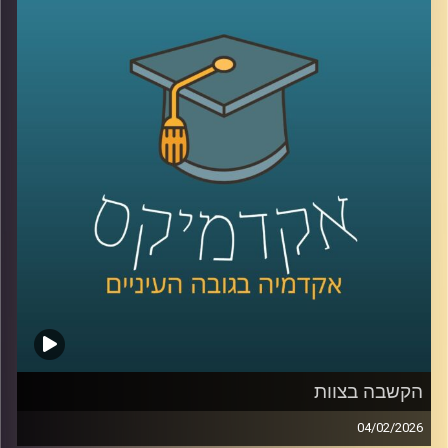
התמונה מטרידה, רק 22% מביעים אמון בממשלה ורק 15%
בכנסת, ובמקביל רואים פערים גדולים בין מוסדות, למשל 39%
בבית המשפט העליון, אז מה אפשר ללמוד מהמספרים, האם
זה משבר רגעי או מגמה ארוכה, למה אמון נהיה תלוי מחנה
פוליטי, ומה המשמעות של זה לתחושת הייצוג, לציות לחוק,
ולחוסן החברתי, כדי לעשות סדר הזמנו את פרופ׳ אמנון כוורי,
פרופסור חבר וראש המכון לחירות ואחריות בבית ספר לאודר
לממשל ודיפלומטיה באוניברסיטת רייכמן, וביחד ננסה להבין
מה עומד מאחורי הנתונים, מה המדינה והחברה יכולות לעשות
כדי לשקם את האמון שלנו?
קרדיט תמונות:
AudioVersity
הקשבה בצוות
04/02/2026