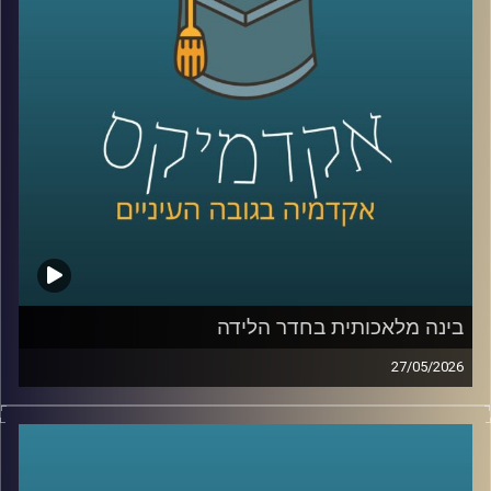
החדש שנבנה ממש מעבר לגבול שלנו.
היום נארח את ד״ר מיכאל ברק, מרצה וחוקר בבית ספר לאודר
לממשל, דיפלומטיה ואסטרטגיה ב־אוניברסיטת רייכמן, וחוקר
בכיר ב־המכון למדיניות נגד טרור, מומחה לאיסלאם רדיקלי.
קרדיט תמונות:
AudioVersity
בינה מלאכותית בחדר הלידה
27/05/2026
הרפואה נמצאת היום באחת מנקודות המפנה המשמעותיות
ביותר בתולדותיה.
לא בגלל תרופה חדשה, ולא בגלל טכנולוגיה אחת, אלא בגלל
שינוי עמוק בדרך שבה מתקבלות החלטות.