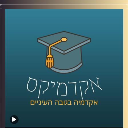
בעולם הניהול והחיים האישיים מדברים הרבה על תקשורת
טובה, אבל הרבה פחות על הקשבה אמיתית, כזו שמשנה
דינמיקות, מערכות יחסים ותחושת ערך. הקשבה נתפסת
לעיתים כמיומנות רכה, אבל מחקר שנדבר עליו היום מראה
שהיא למעשה מנגנון עמוק שמכתיב אם צוותים ידברו וישתפו
ידע, ואם משפחות ירגישו מובנות או מתוסכלות. בפרק הזה
אנחנו מדברים על האופן שבו סגנון ההקשבה של מנהל, הורה
או בן משפחה מעצב את איכות הדיאלוג סביבו.
יחד עם ד״ר אסנת בוסקילה־ים, יועצת ארגונית ומרצה
באוניברסיטת רייכמן, נבחן למה הקשבה כל כך מאתגרת, למה
נאומים הם האויב שלה, ומה ההבדל בין הקשבה אישית,
הקשבה בצוות והקשבה במשפחה, ואיך שינוי קטן באופן
ההקשבה יכול לייצר שינוי גדול ביחסים?
קרדיט תמונות:
AudioVersity