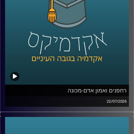
מנכ”ל שופרסל אונליין, והיום Managing Director ושותף ב-
Manyone ישראל.
נדבר על מה באמת עומד מאחורי חוויית לקוח טובה, איך
ארגונים חושבים על חדשנות, ואיך בינה מלאכותית הולכת
לשנות את הדרך שבה כולנו קונים, עובדים ומקבלים החלטות
קרדיט תמונות:
AudioVersity
רחפנים ואמון אדם-מכונה
22/07/2026
אם לפני עשור היינו אומרים את המילה “רחפן”, כנראה שהיינו
חושבים על צילום מהאוויר או על גאדג’ט מגניב. היום התמונה
נראית אחרת לגמרי. רחפנים כבר בודקים תשתיות, מסייעים
באיתור נעדרים, מעבירים ציוד רפואי, משתתפים במלחמות,