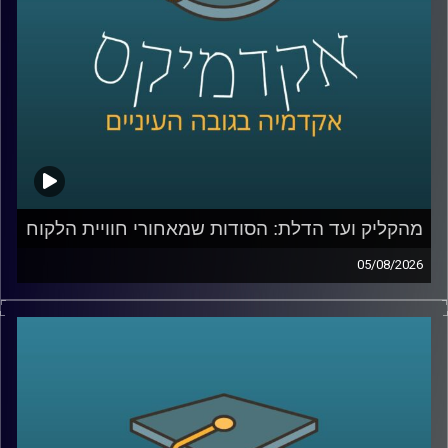
מהקליק ועד הדלת: הסודות שמאחורי חוויית הלקוח
05/08/2026
כולנו מזמינים היום כמעט הכול בלחיצת כפתור, אוכל, בגדים,
תרופות, אפילו את הקניות לסוף השבוע. אבל כמה מאיתנו
באמת חושבים על כל מה שקורה מהרגע שלחצנו על “הזמן”?
מי מחליט מה נראה ראשון באתר, איך בונים חוויית משתמש
שגורמת לנו לחזור שוב ושוב, ואיך משלבים בין טכנולוגיה,
דאטה, לוגיסטיקה ובעיקר הבנה של בני אדם?
כדי לדבר על כל זה נמצא איתי היום צביקה ביידא, לשעבר