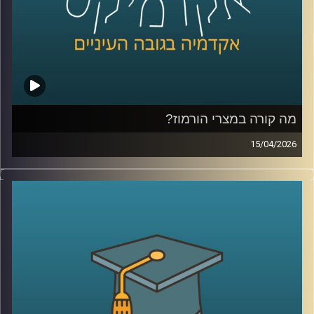
אז האם אנחנו רואים כאן תגובה רגעית למציאות מתוחה או
שינוי עמוק בזהות של דור שלם?
היום נדבר עם יונתן דייויס, סגן נשיא לקשרי חוץ וראש בית
הספר הבינלאומי ע״ש רפאל רקנאטי באוניברסיטת רייכמן,
שנמצא כבר שנים בדיוק בנקודת המפגש בין ישראל ליהדות
התפוצות.
מהשירות כחייל בודד בצנחנים, דרך שליחויות ברחבי העולם,
בברית המועצות לשעבר, בקייפטאון, בוסטון ורומא ועד
מה קורה במצרי הורמוז?
לעבודה יומיומית עם אלפי סטודנטים בינלאומיים, הוא רואה
15/04/2026
מקרוב איך העולם משתנה, ואיך צעירים יהודים מקבלים
בשבועות האחרונים אנחנו שומעים אמירות דרמטיות סביב
החלטות שמעצבות את העתיד שלהם.
מצרי הורמוז, דיבורים על מצור, איומים מצד איראן, ואפילו
אז מה באמת קורה היום בקמפוסים?
רמיזות לכך שייתכן ויש מוקשים במים.
ולמה יותר ויותר סטודנטים בוחרים דווקא להגיע לכאן?
אבל מה שמעניין הוא שלא צריך מלחמה בפועל כדי להזיז את
קרדיט תמונות:
AudioVersity
העולם, מספיק חשש.
איך מעבר ימי יחסית קטן מצליח להשפיע על מחירי האנרגיה,
על שרשראות אספקה, ובסוף גם על יוקר המחיה של כולנו?