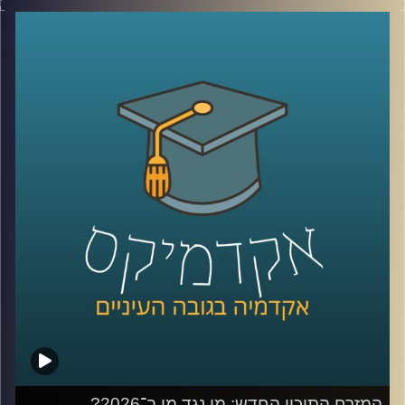
שמקשרת בין אנשים בעיקר לדבר מרכזי בחיי רוב האנשים,
קשה לדמיין יום אחד בלעדיהן. יש המון דברים חיוביים
בשימוש ברשתות, למידה של דברים חדשים,
שמירה על קשר עם חברים, מציאת עבודה, אבל גם המון דברים
שליליים, אנחנו נחשפים לדברים שעושים לנו רע, מתגברים
יכולים לפתח הפרעות אכילה או דיכאון ועל אף שרובנו מבינים
את הנזקים הפוטנציאלים קשה לנו להתנתק או אפילו להמעיט
אז מה אפשר לעשות?
כדי לענות על השאלה הזו הצטרף אליי היום פרופ׳ צחי חייט,
ראש ההתמחות השיווקית בביה"ס סמי עופר לתקשורת.
קרדיט תמונות:
AudioVersity
המזרח התיכון החדש: מי נגד מי ב־2026?