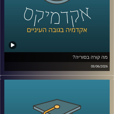
ובזמן שרובנו צורכים חדשות כדי להבין מה קורה, יש אנשים
שפשוט נכנסים לפולימרקט כדי לראות “מה הסיכויים” ועל
הדרך גם מרוויחים כסף.
אז מה זה בכלל שוק חיזוי?
למה אנשים התחילו להאמין לפלטפורמות האלה יותר מלסקרים
ומומחים? מה קורה כשמיליארדי דולרים זורמים להימורים על
אירועים עולמיים? והאם יכול להיות שפלטפורמות כאלה כבר
לא רק מנבאות את המציאות, אלא גם מתחילות לעצב אותה?
מה קורה בסוריה?
כדי להבין את העולם הזה, נמצא איתנו היום פרופ’ צחי חייט
03/06/2026
מאוניברסיטת רייכמן, שחוקר חוכמת המונים, רשתות חברתיות
מה בעצם קורה היום בסוריה?
ואמינות מידע, ואחד החוקרים הבולטים בישראל בתחום שווקי
מי שולט שם? מי נלחם במי? איך טורקיה הפכה לשחקן כל כך
החיזוי
משמעותי? ומה בכלל נשאר מההשפעה של איראן וחיזבאללה?
קרדיט תמונות:
AudioVersity
נדמה שאחרי יותר מעשור של מלחמה, רוב הישראלים כבר
איבדו את היכולת להבין את התמונה.
אז היום ננסה לעשות סדר ולהבין איך נראה המזרח התיכון