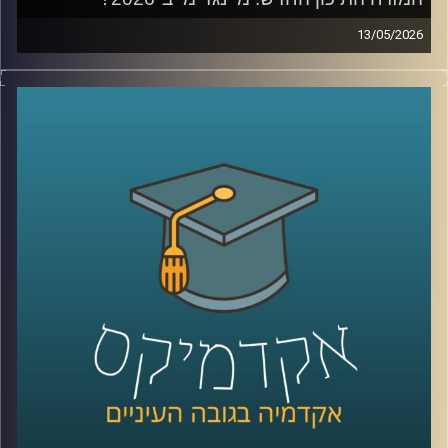
13/05/2026
לפני כמה שנים, רוב האנשים עוד הצליחו להבין פחות או יותר
מי נגד מי במזרח התיכון.
היום? נדמה שהכול כבר התבלגן.
איראן, חיזבאללה, חמאס, סוריה, טורקיה, ארצות הברית,
החות’ים, רוסיה, הסכמים, איומים, מלחמה רב־זירתית… ובין כל
הכותרות, הרבה אנשים פשוט איבדו את התמונה הגדולה.
אז בפרק הזה רצינו לעצור רגע ולעשות סדר.
להבין מה באמת קורה באזור שלנו, מה השתנה מאז השבעה
באוקטובר, ואיך נראית היום המפה האסטרטגית של המזרח
התיכון.
איתנו היום ד”ר שי הר-צבי, מרצה וחוקר בכיר במכון למדיניות
ואסטרטגיה ב־אוניברסיטת רייכמן, ולשעבר מנכ”ל בפועל של
המשרד לנושאים אסטרטגיים וראש זירה בחטיבת המחקר
באמ”ן.