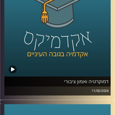
בין מושבים על אנרגיה מתחדשת בים, חקלאות ימית, אצות
כמשאב כלכלי, בינה מלאכותית לניטור מגוון ביולוגי ושיתופי
פעולה גם כשאין שלום, יצאנו לראיין את האנשים שמעצבים
את העתיד הכחול של האזור .
בפרק הזה תשמעו קולות מהכנס, רעיונות גדולים, דילמות
אמיתיות, והרבה מאוד תשוקה לחבר בין מדע, קיימות וכלכלה.
קרדיט תמונות:
AudioVersity
דמוקרטיה ואמון ציבורי
11/02/2026
היום אנחנו נוגעים באחת השאלות הכי בוערות בדמוקרטיה, מה
זה בעצם אמון ציבורי, למה הוא כל כך חיוני לתפקוד של מדינה,
ומה קורה כשהוא נשחק, לפי דו״ח האמון מדצמבר 2025