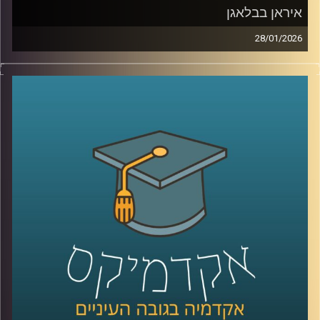
איראן בבלאגן
28/01/2026
מאז הפעם האחרונה שדיברנו עם ד׳׳ר מאיר ג׳בדנפר, איראן
חווה טלטלה עמוקה, מחאה מתמשכת, דיכוי אלים שבו נהרגו
עשרות אלפי אזרחים ברחובות, משברי מים וחשמל שפוגעים
בחיי היומיום, ותחושת קריסה של החוזה בין המשטר לציבור.
בפרק הזה ננסה להבין מה באמת קורה בתוך איראן היום, איך
נראית המחאה מבפנים, עד כמה המשטר מרגיש מאוים, ואיך כל
זה מתחבר גם לאזור, לישראל, ולמה שאנחנו רואים בכותרות.
אז כדי לדבר על כל זה, שב אלינו ד׳׳ר מאיר ג׳בדנפר, מומחה
לפוליטיקה עכשווית של איראן בבית הספר לאודר לממשל,
דיפלומטיה ואסטרטגיה באוניברסיטת רייכמן
קרדיט תמונות:
AudioVersity