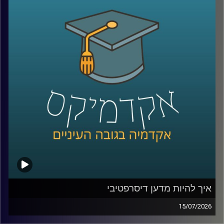
ובמקרים מסוימים אפילו מסוגלים לבצע חלק מהמשימות
שלהם באופן עצמאי.
ככל שהמערכות האלה הופכות לחכמות יותר, עולה שאלה
הרבה יותר גדולה מרק מה הטכנולוגיה יודעת לעשות: האם
אנחנו יכולים לסמוך עליה? מתי אדם צריך לקבל את ההחלטה,
ומתי אפשר לתת למכונה לעשות את זה? ואם היא טועה, מי
בכלל אחראי?
על כל אלו נדבר עם ד״ר אביב בר זוהר, דוקטור למשפטים
בנושא חוקיות רחפנים אוטונומיים קטלניים ומשמעות
מעורבות האדם בחוג ההפעלה.
קרדיט תמונות:
AudioVersity
איך להיות מדען דיסרפטיבי
15/07/2026
הרבה מההמצאות שאנחנו מכירים התחילו בכלל מטעות.