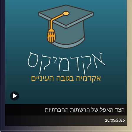
בינה מלאכותית כבר לא נמצאת רק במעבדות או במחקרים, היא
נכנסת אל תוך חדרי הטיפול, אל תוך רגעים של חוסר ודאות,
ולעיתים גם אל תוך ההחלטות הכי קריטיות שיש.
האם זה הופך את הרפואה למדויקת יותר, או דווקא משנה את
האופן שבו רופאים חושבים, שוקלים ומחליטים?
כדי להבין איך השינוי הזה נראה מבפנים, דווקא באחד
התחומים הכי רגישים ומורכבים ברפואה, עולם הלידות, נמצאת
איתנו היום פרופ’ אסנת ולפיש, מנהלת בית החולים לנשים
בבילינסון ומשנה לדיקן בית הספר לרפואה באוניברסיטת
רייכמן,
שנמצאת בחזית של שילוב טכנולוגיות מתקדמות ברפואה לצד
עבודה קלינית יומיומית בקבלת החלטות בזמן אמת.
הצד האפל של הרשתות החברתיות
קרדיט תמונות:
AudioVersity
20/05/2026
בשנים האחרונות, הרשתות החברתיות הפכו מפלטפורמה