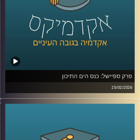
ולמה גם מדינות שלא תלויות בו ישירות, עדיין מושפעות מכל
מה שקורה שם?
כדי להבין את כל זאת ועוד, נמצא איתנו היום אברי שכטר, מנהל
מכון ינאי לביטחון אנרגטי באוניברסיטת רייכמן
קרדיט תמונות:
AudioVersity
פרק ספיישל: כנס הים התיכון
25/02/2026
הקלטה מתוך השטח, מהכנס השמיני בנושא הים התיכון:
“כלכלה כחולה פורצת גבולות”, שהתקיים באוניברסיטת רייכמן .
יום שלם שבו מדענים, יזמים, קובעי מדיניות ואנשי שטח
נפגשו לדבר על הים, לא רק כמשאב טבע, אלא כזירת חדשנות,
כלכלה, ביטחון ושיתופי פעולה אזוריים.