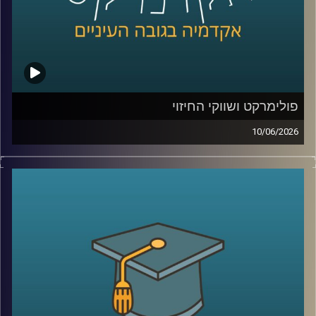
לכלכלת אנרגיה וסביבה, חשמל גז טבעי ונפט, בעל ניסיון עשיר
בייעוץ לממשלות, חברות בינלאומיות ומוסדות פיננסיים, יועץ
לבנק העולמי בפרויקטים גלובליים בתחומי אנרגיה ותשתיות.
קרדיט תמונות:
AudioVersity
פולימרקט ושווקי החיזוי
10/06/2026
האם ישו יחזור בשנת 2026?
האם תהיה תקיפה באיראן לפני סוף החודש?
האם ח’מנאי יודח מהשלטון?
האם טראמפ יזכה שוב בנשיאות?
והאם האנושות תגלה חיים מחוץ לכדור הארץ?
כל אלה היו הימורים אמיתיים בפלטפורמת
Polymarket
.
כן, אנשים ברחבי העולם שמים כסף אמיתי על העתיד. על
מלחמות, פוליטיקה, דת, אסונות ואפילו סוף העולם.