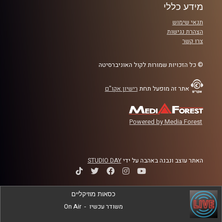
המעשיות להפוך את השלום מקר לחם. פרק שמתחיל מהבסיס
מידע כללי
למי שפחות מכיר, ומתפתח לתובנות עומק ולצעדים פרקטיים
תנאי שימוש
לשנה הקרובה
הצהרת נגישות
צרו קשר
קרדיט תמונות:
AudioVersity
© כל הזכויות שמורות לקול האוניברסיטה
אתר זה מופעל תחת
רישיון אקו"ם
Powered by Media Forest
האתר עוצב ונבנה באהבה על ידי
STUDIO DAY
כסאות מוזיקליים
משודר עכשיו
-
On Air