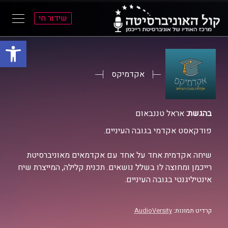
שידור חי
פתח סרגל
ל
ל
תוכן
תפריט
ראשי
ראשי
אקדמיקס
בהגשת:
אראל טננבאום
פודקאסט אקדמי בגובה העיניים.
שיחה אקדמית אחד על אחד עם אקדמאים מאוניברסיטת
רייכמן ומחוצה לו בשלל נושאים. תכנית קלילה, המייצרת שיח
אינטיליגנטי בגובה העיניים.
קרדיט תמונות:
AudioVersity